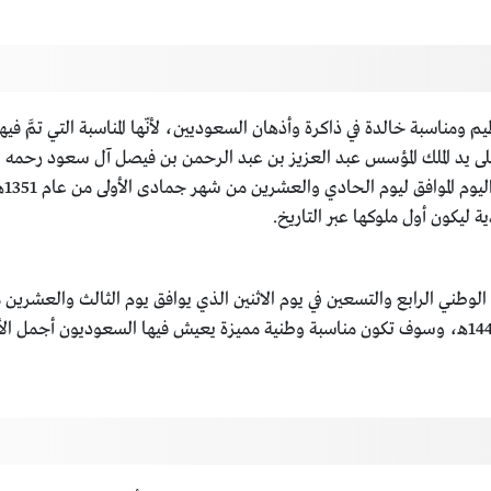
م ومناسبة خالدة في ذاكرة وأذهان السعوديين، لأنّها المناسبة التي تمَّ في
 على يد الملك المؤسس عبد العزيز بن عبد الرحمن بن فيصل آل سعود رحمه ال
وال
ة ليكون أول ملوكها عبر التاريخ.
بالتاريخ الهجري يوم 20 من شهر ربيع الأول من عام 1446هـ، وسوف تكون مناسبة وطنية مميزة يعيش في