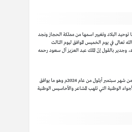
ها توحيد البلاد وتغيير اسمها من مملكة الحجاز ونجد
له تعالى في يوم الخميس الموافق ليوم الثالث
عشرين من شهر سبتمبر أيلول من عام 1932م وهو اليوم الموافق ليوم الحادي والعشرين من شهر جمادى الأولى من عام 1351هـ، وجدير بالقول إنّ الملك عبد العزيز آل سعود رحمه
وفي هذا العام يحتفل الشعب السعودي بمناسبة اليوم الوطني الرابع والتسعين في يوم الاثنين الذي يوافق يوم الثالث والعشرين من شهر سبتمبر أيلول من عام 2024م وهو ما يوافق
ها السعوديون أجمل الأجواء الوطنية التي تلهب المشاعر والأحاسيس الوطنية