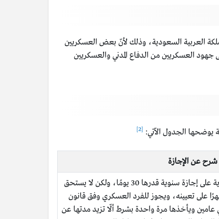
إجازة اليوم الوطني 94 لا تشمل جميع العسكريين في المملكة العربية السعودية، وذلك لأنّ بعض العسكريين
ى جهود العسكريين من الدفاع المدني والعسكريين
[2]
ة يوضحها الجدول الآتي:
شرح عن الإجازة
يحصل الفرد العسكري في السعودية على إجازة سنوية قدرها 30 يومًا، ولكن لا يستحق
د هذه الإجازة قبل مرور 11 شهرًا على تعيينه، ويجوز للفرد العسكري وفق قانون
ي عامين ويأخذها مرة واحدة بشرط ألّا تزيد مدتها عن