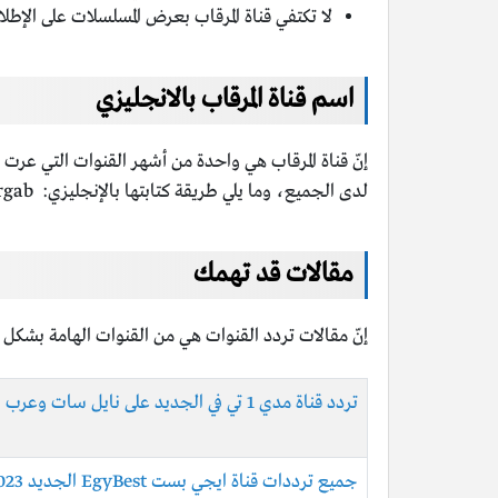
لا تكتفي قناة المرقاب بعرض المسلسلات على الإط
اسم قناة المرقاب بالانجليزي
إنّ قناة المرقاب هي واحدة من أشهر القنوات التي عرت 
لدى الجميع، وما يلي طريقة كتابتها بالإنجليزي: Al mergab.
مقالات قد تهمك
إنّ مقالات تردد القنوات هي من القنوات الهامة بشكل 
تردد قناة مدي 1 تي في الجديد على نايل سات وعرب سات وهوت بيرد
جميع ترددات قناة ايجي بست EgyBest الجديد 2023 على النايل سات والعرب سات