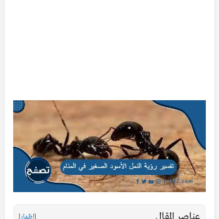
عناصر المقال
[
إظهار
]