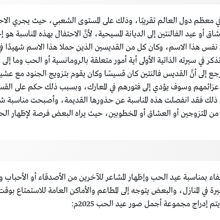
أو عيد الفالنتين إلى الديانة المسيحية، لأنَّ الاحتفال بهذه المناسبة ه
 نفس هذا الاسم، وكان كل من القديسين الذين حملا هذا الاسم شهيدًا في س
ا لم تذكر في سيرته الذاتية الأولى أية أمور متعلقة بالرومانسية أو الحب وما إل
إلى أنَّ القديس فالنتين كان قسيسًا وكان يقوم بتزويج الجنود مع عشيقات
 عزائمهم وسوف يؤدي إلى فتورهم في المعارك، وبسبب ذلك حكم على القسي
م ذلك فقد انفصلت هذه المناسبة عن حذورها القديمة، وأصبحت مناسبة ش
ن المتزوجين أو العشاق أو المخطوبين، حيث يراه البعض فرصة لإظهار الح
احتفاء بمناسبة عيد الحب وإظهار المشاعر للآخرين من الأصدقاء أو الأحباب
يرة في المنازل، والبعض يتوجه إلى المطاعم والأماكن العامة للاستمتاع 
م إدراج مجموعة أجمل صور عيد الحب 2025م: