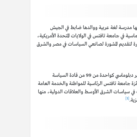
مؤلفة وكاتبة مصرية، ولدت في منطقة شبرا في مدينة القاهرة في 2 من شهر يناير من عام 1982م، والدتها مدرسة لغة عربية ووالدها ضابط في الجيش
اسية في جامعة تافتس في الولايات المتحدة الأمريكية،
حرة لتقديم المشورة لصانعي السياسات في مصر والشرق
وقد حصلت على العديد من الجوائز منها: جائزة الخريجين المتميزين من كلية فليتشر للقانون والدبلوماسية، واختارتها مجلة كورير دبلوماسي كواحدة من 99 من قادة السياسة
يير في الشرق الأوسط، وحصلت على جائزة جامعة تافتس الرئاسية للمواطنة والخدمة العامة
ة عن مدونتها في عام 2010م، وصدر لها العديد من المؤلفات في سياسات الشرق الأوسط والعلاقات الدولية، منها
[1]
ية.