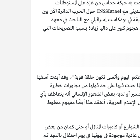
ل في حربها التي شنتها على غزة في 7 أكتوبر بعد الهجوم الذي قامت به حركة حماس من غزة على المستوطنات
الإسرائيلية، وقد نشرت الناشطة داليا الفيديو على صفحتها الشخصية على موقع تويتر أو إكس، وقد أرفقت مع الفيديو عبارة: “حديثي مع INSSIsrael حول الحرب الدائرة الآن بين
ماس ومصير الأبرياء من أهل غزة وأثرها الإقليمي ودور مصر”، والفيديو عبارة عن مقابلة باللغة العربية مدتها 26 دقيقة في بودكاست إسرائيلي مع الباحث في معهد
ي هجوم كبير على داليا زيادة بسبب التصريحات التي
معكم اليوم وأتمنى تكون حلقة قوية”، وقد أبدت أسفها
تكون تلك العملية من أعمال المقاومة لما حدث فيها على حد قولها من تجاوزات خطيرة
ير أو لديه بعض الشعور الإنساني أنه يتعاطف بأي
الإعلام العربية، أعتقد هذا أيضًا مفهوم مغلوط
الشوارع أو كاميرات المنازل أو حتى كمان من بعض
عادية موجودة في بيوتها في يوم احتفال بالعيد تم