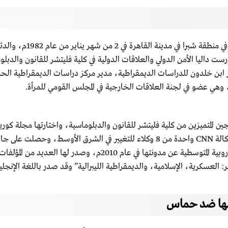
إن داليا زيادة هي مدونة و
 داليا الأمن الدولي والعلاقات الدولية في كلية فليتشر للقانون والدبلوم
ز ابن خلدون للدراسات الديمقراطية، مدير مركز دراسات الديمقراطية ال
ي، وهي عضو في لجنة العلاقات الخارجية في المجلس القومي للمرأة.
الخارجية دون سن 33 سنة في عام 2013م، واعتبرتها وكالة CNN واحدة من 8 وكلاء للتغ
سنة 2011م، وحصلت على جائزة آنا ليند للصحافة الأوروبية المتوسطي
 العسكرية، الإسلامية، والديمقراطية الليبرالية” وقد صدر باللغة الإنجليز
يضها ضد حماس