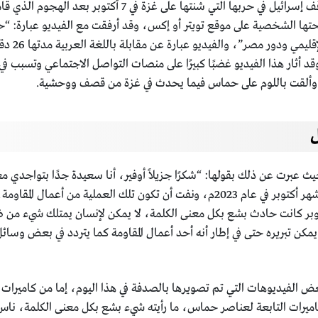
انتشر في الآونة الأخيرة فيديو دعمت فيه داليا زيادة موقف إسرائي
إسرائيل وح
قد أثار هذا الفيديو غضبًا كبيرًا على منصات التواصل الاجتماعي وتسبب ف
وألقت باللوم على حماس فيما يحدث في غزة من قصف ووحشية.
ل
حيث عبرت عن ذلك بقولها: “شكرًا جزيلاً أوفير، أنا سعيدة جدًا بتواجدي 
على على العملية التي قامت بها حماس في تاريخ 7 من شهر أكتوبر في عام 2023م، ونفت أن 
بر كانت حادث بشع بكل معنى الكلمة، لا يمكن لإنسان يمتلك شيء من ضم
ن تبريره حتى في إطار أنه أحد أعمال المقاومة كما يتردد في بعض وسائل 
ض الفيديوهات التي تم تصويرها بالصدفة في هذا اليوم، إما من كاميرات 
كاميرات التابعة لعناصر حماس، ما رأيته شيء بشع بكل معنى الكلمة، ناس 