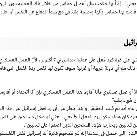
عني”، إذ أنها حكمت على أعمال حماس من خلال تلك العملية دون الرجوع
مت بها حماس بأنها وحشية وتتنافى مع مبدأ الدفاع عن النفس أو إطار ا
رائيل
لقد بررت داليا زيادة الهجوم الإسرائيلي والقصف الوحشي على غز
ك مع أي دولة عربية أو غربية سوف تكون لها نفس ردة الفعل التي قامت به
ً أو عمل عسكري فأنا أقاوم هذا العمل العسكري بإن أنا أتحداه أو أقاو
كان شيء بشع”.
 عام أنه تم قلب الحقيقي وابتدأ ينظر على أن رد فعل إسرائيل على هذا الح
و غيره كان هذا سيكون رد الفعل الطبيعي، يعني لو دخل مسلحين على ناس م
دنيين ويحارب هؤلاء المسلحين الذين اعتدوا على المدنيين”.
لت: “اللي حصل في إعلامنا إنه تم تضخيم فكرة أنه إسرائيل تقتل الفلسط