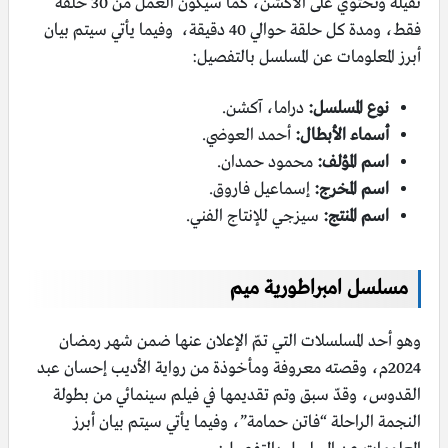
ثقيلة وتحتوي على الآكشن، كما سيكون العمل من 30 حلقة
فقط، ومدة كل حلقة حوالي 40 دقيقة، وفيما يأتي سيتم بيان
أبرز المعلومات عن المسلسل بالتفصيل:
نوع المسلسل:
دراما، آكشن.
أسماء الأبطال:
أحمد العوضي.
اسم المؤلف:
محمود حمدان.
اسم المخرج:
إسماعيل فاروق.
اسم المنتج:
سيزجي للإنتاج الفني.
مسلسل امبراطورية ميم
وهو أحد المسلسلات التي تمّ الإعلان عنها ضمن شهر رمضان
2024م، وقصته معروفة ومأخوذة من رواية الأديب إحسان عبد
القدوس، وقدّ سبق وتم تقديمها في فيلم سينمائي من بطولة
النجمة الراحلة “فاتن حمامة”، وفيما يأتي سيتم بيان أبرز