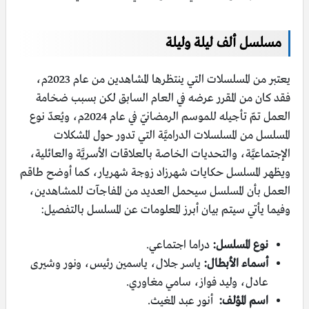
مسلسل ألف ليلة وليلة
يعتبر من المسلسلات التي ينتظرها المشاهدين من عام 2023م،
فقد كان من المقرر عرضه في العام السابق لكن بسبب ضخامة
العمل تمّ تأجيله للموسم الرمضانيّ في عام 2024م، ويُعدّ نوع
المسلسل من المسلسلات الدراميَّة التي تدور حول المشكلات
الإجتماعيَّة، والتحديات الخاصة بالعلاقات الأسريَّة والعائلية،
ويظهر المسلسل حكايات شهرزاد زوجة شهريار، كما أوضح طاقم
العمل بأن المسلسل سيحمل العديد من المفاجآت للمشاهدين،
وفيما يأتي سيتم بيان أبرز المعلومات عن المسلسل بالتفصيل:
نوع المسلسل:
دراما اجتماعي.
أسماء الأبطال:
ياسر جلال، ياسمين رئيس، ونور وشيرى
عادل، وليد فواز، سامي مغاوري.
اسم المؤلف:
أنور عبد المغيث.