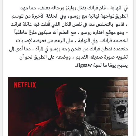
في النهاية ، قام فرانك بقتل رولينز ورجاله بعنف، مما مهد
الطريق لمواجهة نهائية مع روسو، وفي الحلقة الأخيرة من الموسم
، قاموا بالتخلص منه في نفس المكان الذي قُتلت فيه عائلة فرانك
– وهو موقع اختاره روسو ، مع العلم أنه سيكون مثيرًا عاطفياً
لخصمه فرانك، وفي النهاية ، على الرغم من تعرضه لإصابات
متعددة تمطن فرانك من طحن وجه روسو في المرآة ، مما أدى إلى
تشويه صورة صديقه القديم ، ووضعه على الطريق نحو أن
يصبح يومًا ما لعبة Jigsaw.