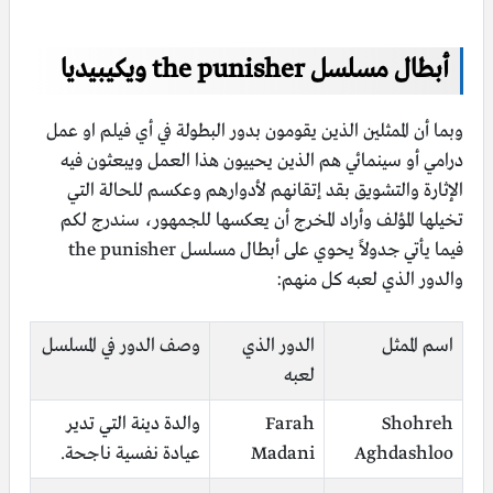
أبطال مسلسل the punisher ويكيبيديا
وبما أن الممثلين الذين يقومون بدور البطولة في أي فيلم او عمل
درامي أو سينمائي هم الذين يحييون هذا العمل ويبعثون فيه
الإثارة والتشويق بقد إتقانهم لأدوارهم وعكسم للحالة التي
تخيلها المؤلف وأراد المخرج أن يعكسها للجمهور، سندرج لكم
فيما يأتي جدولاً يحوي على أبطال مسلسل the punisher
والدور الذي لعبه كل منهم:
اسم الممثل
الدور الذي
وصف الدور في المسلسل
لعبه
Shohreh
Farah
والدة دينة التي تدير
Aghdashloo
Madani
عيادة نفسية ناجحة.