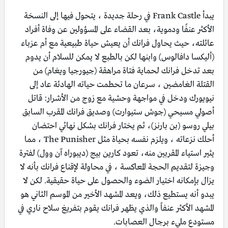
يبدأ Frank Castle في رحلة جديدة ، يتحول فيها إلى النسخة
الأكثر عنفًا ودموية، بعد القضاء على المسؤولين عن وفاة أفراد
عائلته، حيث يحاول فرانك أن يعيش حياة طبيعية مع أم عزباء
(أليكسا دافالوس) وابنها لكن بالطبع لا يمكن للسلام أن يدوم
بعد تدخل فرانك لحماية فتاة مراهقة (جيورجيا ويغام) من
القتلة الغامضين ، سرعان ما تحطمت حياته الهادئة عاد إلى
نيويورك ودخل في مواجهة وحشية مع زوج من الأشرار: قاتل
أصولي مسيحي (جوش ستيوارت) وصديق فرانك المقرب السابق
بيلي روسو (بن بارنز)، ثم يختار فرانك بشكل نهائي احتضان
أحلك نزعاته ، ويلزم نفسه بحياة مثل The Punisher ، مما
يثير استياء المقربين منه، تعود كارين بيج (ديبوراه آن وول) لفترة
وجيزة لتقديم الحجة المعاكسة ، في محاولة لإقناع فرانك بأنه لا
يزال بإمكانه اختيار الضوء والحصول على حياة حقيقية. لكن لا
يبدو أنه يستطيع ذلك، ويعد المشهد الأخير من الموسم الثاني هو
المشهد الأكثر عنفاً والذي يظهر فرانك يقوم بتفريغ سلاح ناري في
مستودع مليء برجال العصابات.