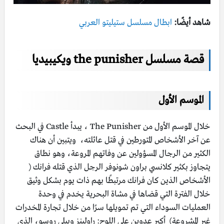
شاهد أيضًا:
ابطال مسلسل ستيليتو العربي
قصة مسلسل the punisher ويكيبيديا
الموسم الأول
خلال الموسم الأول من The Punisher ، يبدأ Castle في البحث
عن آخر الأشخاص المتورطين في قتل عائلته، ويتبين أن هناك
الكثير من الرجال المسؤولين عن وفاتهم المروعة، وهو نطاق
يتجاوز بكثير كلانسي براون شونوفر الرجل الذي قتله فرانك (
الأشخاص الذين كان فرانك مرتبطًا بهم ذات يوم بشكل وثيق
خلال الفترة التي قضاها في مشاة البحرية يخدم في وحدة
العمليات السوداء التي تم تمويلها سرًا من خلال تجارة المخدرات
غير المشروعة) أكبر عدوين على اللوح: راولينز وبيلي روسو، الذي