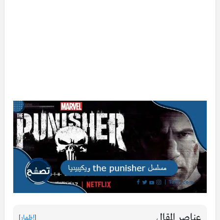
عناصر المقال
[
إظهار
]