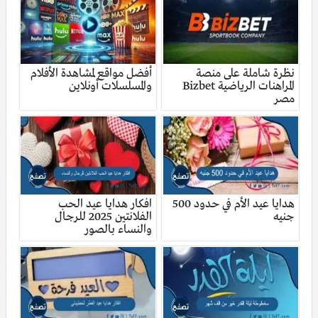
نظرة شاملة على منصة
أفضل مواقع لمشاهدة الأفلام
المراهنات الرياضية Bizbet
والمسلسلات أونلاين
مصر
هدايا عيد الأم في حدود 500
افكار هدايا عيد الحب
جنيه
الفلانتين 2025 للرجال
والنساء بالصور