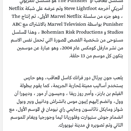
مسلسل المعاقب أو The Punisher هو مسلسل تلفزيوني
أمريكي أخرجه Steve Lightfoot وتم عرضه على شبكة Netflix
، وهو جزء من سلسلة Marvel Netflix الأولى، تم إنتاج The
Punisher بواسطة Marvel Television بالاشتراك مع ABC
Studios و Bohemian Risk Productions ، وهذا المسلسل
مستوحى من شخصية القصص المصورة التي تحمل نفس الاسم
من نشر مارفل كومكس عام 2004، وهو عبارة عن موسمين
يتكون كل موسم من 13 حلقة.
يلعب جون بيرثال دور فرانك كاسل المعاقب، وهو حارس
يستخدم أساليب مميتة لمحاربة الجريمة، كما يقوم ببطولة
الفيلم بن بارنز، وأمبر روز ريفا ، وجيسون آر مور ، وديبورا آن
وول، وانضم إليهم إيبون موس باتشراش ودانييل ويبر وبول
شولز ومايكل ناثانسون وجايمي راي نيومان في الموسم الأول، مع
انضمام جوش ستيوارت وفلوريانا ليما وجورجيا ويغام للموسم
الثاني وتم تصويره في مدينة نيويورك.