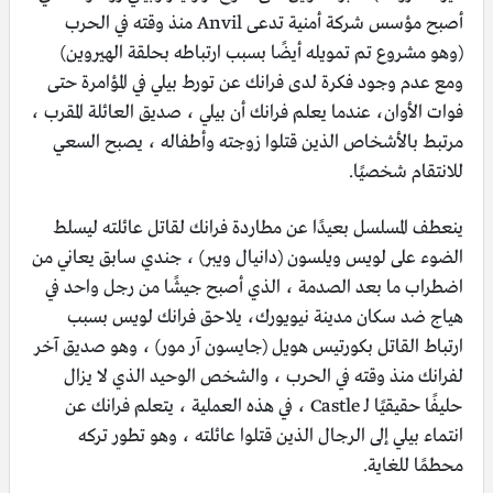
أصبح مؤسس شركة أمنية تدعى Anvil منذ وقته في الحرب
(وهو مشروع تم تمويله أيضًا بسبب ارتباطه بحلقة الهيروين)
ومع عدم وجود فكرة لدى فرانك عن تورط بيلي في المؤامرة حتى
فوات الأوان، عندما يعلم فرانك أن بيلي ، صديق العائلة المقرب ،
مرتبط بالأشخاص الذين قتلوا زوجته وأطفاله ، يصبح السعي
للانتقام شخصيًا.
ينعطف المسلسل بعيدًا عن مطاردة فرانك لقاتل عائلته ليسلط
الضوء على لويس ويلسون (دانيال ويبر) ، جندي سابق يعاني من
اضطراب ما بعد الصدمة ، الذي أصبح جيشًا من رجل واحد في
هياج ضد سكان مدينة نيويورك، يلاحق فرانك لويس بسبب
ارتباط القاتل بكورتيس هويل (جايسون آر مور) ، وهو صديق آخر
لفرانك منذ وقته في الحرب ، والشخص الوحيد الذي لا يزال
حليفًا حقيقيًا لـ Castle ، في هذه العملية ، يتعلم فرانك عن
انتماء بيلي إلى الرجال الذين قتلوا عائلته ، وهو تطور تركه
محطمًا للغاية.