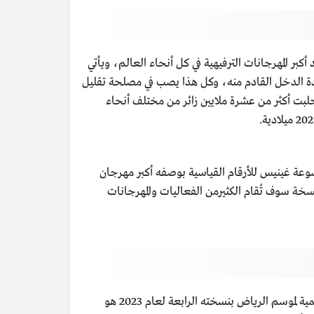
كبر المهرجانات الترفيهية في كل أنحاء العالم، ويأتي
 بتطوير قطاع السياحة لزيادة الدخل القادم منه، وكل هذا يصب في مصلحة تقليل
، وجدير بالقول إنّ النسخة الأولى من موسم الرياض في السعودية أقيمت في سنة 2019 ميلادية، جلبت أكثر من عشرة ملايين زائر من مختلف أنحاء
 افتتاحية موسم الرياض موسوعة غينيس للأرقام القياسية بوصفه أكبر مهرجان
ُقام النسخة الرابعة من موسم الرياض في سنة 2023 ميلادية، وفي هذه النسخة سوف تُقام الكثيرمن الفعاليات والمهرجانات
بحسب ما أعلن المستشار تركي بن عبد المحسن بن عبد اللطيف آل الشيخ رئيس مجلس إدارة الهيئة العامة للترفيه فإن الهوية الرسمية لموسم الرياض بنسخته الرابعة لعام 2023 هو