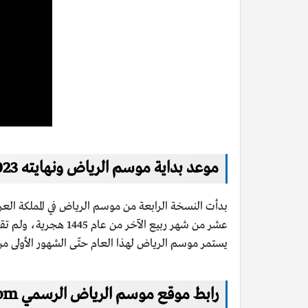
موعد بداية موسم الرياض ونهايته 2023
يستمر موسم الرياض لهذا العام حتّى الشهور الأولى من عام 2024 ميلادية، علمًا أنّ موسم الرياض يتضمن الكثير من الفعاليات والحفلات وا
رابط موقع موسم الرياض الرسمي riyadhseason.com