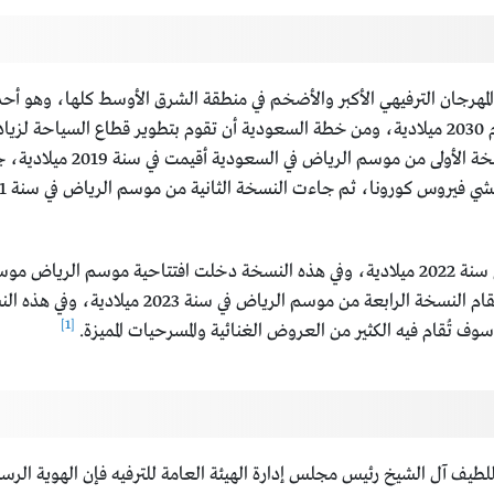
لمهرجان الترفيهي الأكبر والأضخم في منطقة الشرق الأوسط كلها، وهو أحد أ
موسم الرياض في إطار خطة المملكة لتحقيق رؤيتها لعام 2030 ميلادية، ومن خطة السعودية أن تقوم
الاعتماد على العائدات النفطية
وبعدها تم تنظيم النسخة الثالثة من موسم الرياض في سنة 2022 ميلادية، وفي هذه النسخة دخلت
أطلقت فيه ألعاب نارية من الطائرات من دون طيار، وت
[1]
سوف تُقام فيه الكثير من العروض الغنائية والمسرحيات المميزة.