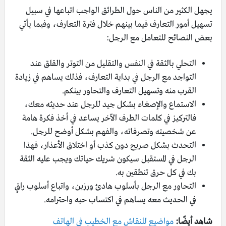
يجهل الكثير من الناس حول الطرائق الواجب اتباعها في سبيل
تسهيل أمور التعارف فيما بينهم خلال فترة التعارف، وفيما يأتي
بعض النصائح للتعامل مع الرجل:
التحلي بالثقة في النفس والتقليل من التوتر والقلق عند
التواجد مع الرجل في بداية التعارف، فذلك يساهم في زيادة
القرب منه وتسهيل التعارف والتحاور بينكم.
الاستماع والإصغاء بشكل جيد للرجل عند حديثه معك،
فالتركيز في كلمات الطرف الآخر يساعد في أخذ فكرة هامة
عن شخصيته وتصرفاته، والفهم بشكل أوضح للرجل.
التحدث بشكل صريح دون كذب أو اختلاق الأعذار، فهذا
الرجل في المستقبل سيكون شريك حياتك ويجب عليه الثقة
بك في كل حرق تنطقين به.
التحاور مع الرجل بأسلوب هادئ ورزين، واتباع أسلوب راقٍ
في الحديث معه يساهم في اكتساب حبه واحترامه.
شاهد أيضًا:
مواضيع للنقاش مع الخطيب في الهاتف