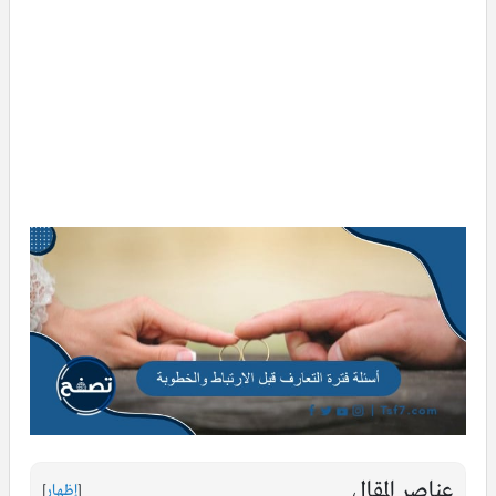
عناصر المقال
[
إظهار
]