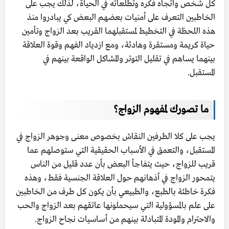
كل شخص واتجاه فكره وتطلعاته في الحياة، لذلك يجب على
الخاطبين التعرف على أمنيات بعضهم البعض كي يبادروا منذ
هذه اللحظة في التخطيط لمستقبلهما القريب بعد الزواج وتأمين
حياة كريمة ومستقرة وهادئة، ومع ازدياد الفهم وقوة العلاقة
بينهما يساهم في تقليل التوتر والمشاكل الواقعة بينهم في
المستقبل.
ما تصورك لمفهوم الزواج؟
يجب على كلا الطرفين النقاش بخصوص معنى وجوهر الزواج في
المستقبل، والتعمق في الأسباب الحقيقية التي ستوصلهم عما
قريب للزواج، حيث يتفاجأ البعض بأن عدد قليل من الناس
يتمحور الزواج في أذهانهم حول العلاقة الجنسية فقط، وهذه
فكرة خاطئة بالطبع، والطبيعي بأن يكون كل طرف من الخاطبين
على علم بالمسؤولية التي سيحملونها عاتقهم بعد الزواج والحب
والاحترام والمودة المتبادلة بينهم من أساسيات نجاح الزواج.