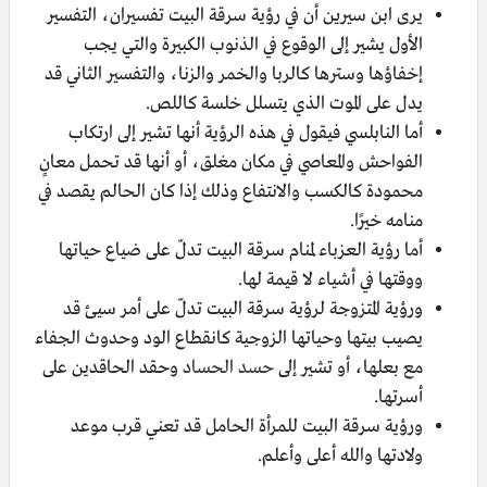
يرى ابن سيرين أن في رؤية سرقة البيت تفسيران، التفسير
الأول يشير إلى الوقوع في الذنوب الكبيرة والتي يجب
إخفاؤها وسترها كالربا والخمر والزنا، والتفسير الثاني قد
يدل على الموت الذي يتسلل خلسة كاللص.
أما النابلسي فيقول في هذه الرؤية أنها تشير إلى ارتكاب
الفواحش والمعاصي في مكان مغلق، أو أنها قد تحمل معانٍ
محمودة كالكسب والانتفاع وذلك إذا كان الحالم يقصد في
منامه خيرًا.
أما رؤية العزباء لمنام سرقة البيت تدلّ على ضياع حياتها
ووقتها في أشياء لا قيمة لها.
ورؤية المتزوجة لرؤية سرقة البيت تدلّ على أمر سيئ قد
يصيب بيتها وحياتها الزوجية كانقطاع الود وحدوث الجفاء
مع بعلها، أو تشير إلى
حسد الحساد
وحقد الحاقدين على
أسرتها.
ورؤية سرقة البيت للمرأة الحامل قد تعني قرب موعد
ولادتها والله أعلى وأعلم.