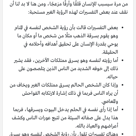
من مرة سيسبب للإنسان قلقًا وأرقًا مزعجًا، ومن هنا لا بد لنا أن
نقف عند بعض التفسيرات لهذه الرؤية الغير مستحبة:
بعض التفسيرات قالت بأن رؤية الشخص لنفسه في المنام
وهو يقوم بسرقة الذهب مثلًا من شخص ما أو مكان ما
يوحي بقدرة الإنسان على تحقيق أهدافه وأحلامه في
الحقيقة.
أما رؤيته لنفسه وهو يسرق ممتلكات الآخرين، فقد يشير
ذلك إلى خوفه الشديد من الناس الذين يتلصصون على
حياته.
وإذا كان الشخص الحالم يسرق ممتلكات الغير ويخاف من
أن يراه الناس فربما في ذلك إشارة لارتكابه الفواحش
والمعاصي.
أما إذا رأى نفسه في الحلم يدخل البيوت ويسرقها، فربما
هذا يدل على صفاته السيئة من تتبع عورات الناس وكشف
أعراضهم والعياذ بالله.
وهناك تفسيرات تقول بأن رؤية الشخص لنفسه وهو يسرق