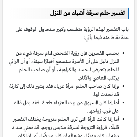
تفسير حلم سرقة أشياء من المنزل
باب التفسير لهذه الرؤية متشعب وكبير سنحاول الوقوف على
عدة نقاط منه فيما يأتي:
بحسب المفسرين فإن رؤية الشخص لمنام سرقة شيء من
المنزل دليل على أن الأسرة ستسمع أخبارًا سيئة، أو أن الرائي
للحلم يتعرض للحسد والكراهية، أو أن صاحب الحلم
يرتكب المعاصي والآثام.
وإذا كان صاحب الحلم امرأة عزباء فقد يشير ذلك إلى كارثة
قد تحدث لها.
أما إذا كان المسروق من بيت العزباء طعامًا فقد يدل ذلك
على قرب زواجها.
أما إذا كانت المرأة التي ترى الحلم متزوجة يختلف التفسير
قليلًا، فرؤية المتزوجة لسرقة ملابس زوجها قد تعني سداد
دينه إن كان مدينًا، وشفائه إن كان مريضًا، أما إذا كان