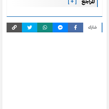
المراجع
[ + ]
شارك