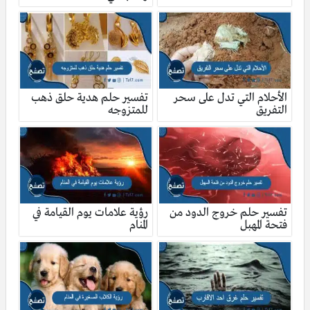
الأحلام التي تدل على سحر
تفسير حلم هدية حلق ذهب
التفريق
للمتزوجه
تفسير حلم خروج الدود من
رؤية علامات يوم القيامة في
فتحة المهبل
المنام