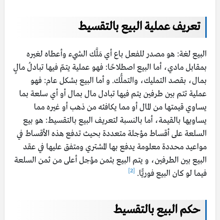
تعريف عملية البيع
بالتقسيط
البيع لغة: هو مصدر للفعل باع أي مَلَّك الشيء وأعطاه لغيره
بمقابل مادي، أما البيع اصطلاحًا: فهو عملية يتمّ فيها تبادلُ مالٍ
بمال، بقصد التمليك، والتملُّك. و أما البيع بشكل عام: فهو
عملية تتم بين طرفين يتم فيها تبادل مال بمال أو أي سلعة بما
يساوي قيمتها من المال أو مما يكافئه من ذهب أو غيره مما
يساويها بالقيمة، أما بالنسبة لتعريف البيع بالتقسيط: هو بيع
السلعة على أقساط مؤجلة متعددة بحيث تدفع هذه الأقساط في
مواعيد محددة معلومة يدفع بها المشتري ومتفق عليها في عقد
البيع بين الطرفين، و يتم البيع بثمن مؤجل أعلى من ثمن السلعة
[2]
فيما لو كان البيع فوريًّا.
حكم البيع بالتقسيط