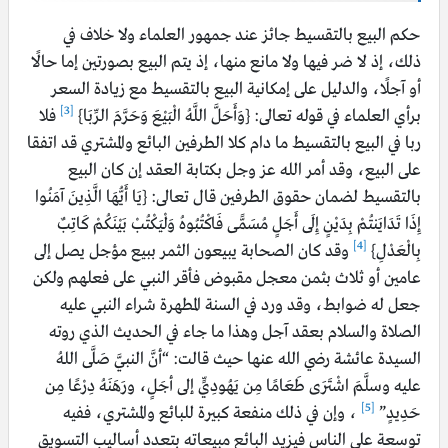
حكم البيع بالتقسيط جائز عند جمهور العلماء ولا خلاف في
ذلك، إذ لا ضر فيها ولا مانع منها، إذ يتم البيع بصورتين إما حالًا
أو آجلًا، والدليل على إمكانية البيع بالتقسيط مع زيادة السعر
[3]
برأي العلماء في قوله تعالى: {وَأَحَلَّ اللَّهُ الْبَيْعَ وَحَرَّمَ الرِّبَا}
فلا
ربا في البيع بالتقسيط ما دام كلا الطرفين البائع والمشتري قد اتفقا
على البيع، وقد أمر الله عز وجل بكتابة العقد إن كان البيع
بالتقسيط لضمان حقوق الطرفين قال تعالى: {يَا أَيُّهَا الَّذِينَ آمَنُوا
إِذَا تَدَايَنتُمْ بِدَيْنٍ إِلَى أَجَلٍ مُسَمًّى فَاكْتُبُوهُ وَلْيَكْتُبْ بَيْنَكُمْ كَاتِبٌ
[4]
بِالْعَدْلِ}
وقد كان الصحابة يبيعون الثمر ببيع مؤجل يصل إلى
عامين أو ثلاث بثمن معجل مقبوض فأقر النبي على فعلهم ولكن
جعل له ضوابط، وقد ورد في السنة المطهرة شراء النبي عليه
الصلاة والسلام بعقد آجل وهذا ما جاء في الحديث الذي روته
السيدة عائشة رضي الله عنها حيث قالت: “أنَّ النبيَّ صَلَّى اللهُ
عليه وسلَّمَ اشْتَرَى طَعَامًا مِن يَهُودِيٍّ إلى أجَلٍ، ورَهَنَهُ دِرْعًا مِن
[5]
حَدِيدٍ”
، وإن في ذلك منفعة كبيرة للبائع والمشتري، ففيه
توسعة على الناس فيزيد البائع مبيعاته بتعدد أساليب التسويق