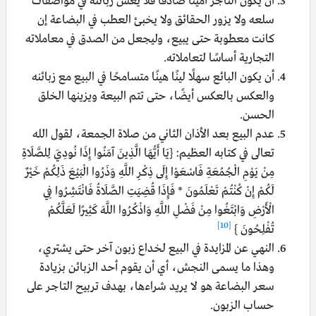
أن يكون التاجر أمينًا صادقًا فلا يغش زبائنه في مواصفات
سلعه ولا يزور الحقائق ولا يخبئ العطب في البضاعة إن
كانت معطوبة حتى يبيع، وليجعل من الصدق في معاملاته
التجارية أساسًا لتعاملاته.
أن يكون البائع سهلًا لينًا هينًا متسامحًا في البيع مع زبائنه
والعكس بالعكس أيضًا، حتى تتم البيعة ويزينها الخلق
الحسن.
عدم البيع بعد الأذان الثاني من صلاة الجمعة، لقول الله
تعالى في كتابه العظيم: {يَا أَيُّهَا الَّذِينَ آمَنُوا إِذَا نُودِيَ لِلصَّلَاةِ
مِنْ يَوْمِ الْجُمُعَةِ فَاسْعَوْا إِلَى ذِكْرِ اللَّهِ وَذَرُوا الْبَيْعَ ذَلِكُمْ خَيْرٌ
لَكُمْ إِنْ كُنْتُمْ تَعْلَمُونَ * فَإِذَا قُضِيَتِ الصَّلَاةُ فَانْتَشِرُوا فِي
الْأَرْضِ وَابْتَغُوا مِنْ فَضْلِ اللَّهِ وَاذْكُرُوا اللَّهَ كَثِيرًا لَعَلَّكُمْ
[10]
تُفْلِحُونَ }
النهي عن المزايدة في البيع لخداع زبون آخر حتى يشتري،
وهذا ما يسمى النجش، أي أن يقوم أحد الزبائن بزيادة
سعر البضاعة هو لا يريد شراءها، بهدف تربيح التاجر على
حساب الزبون.