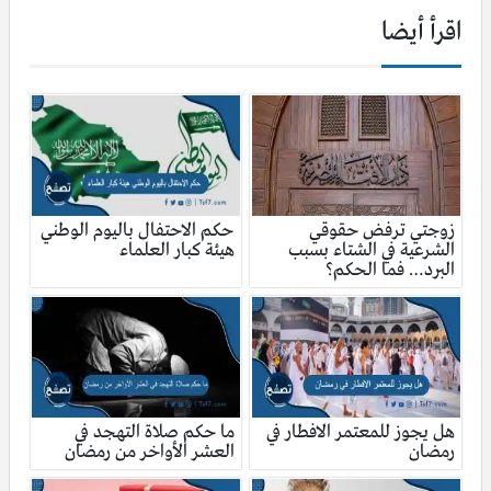
اقرأ أيضا
زوجتي ترفض حقوقي
حكم الاحتفال باليوم الوطني
الشرعية في الشتاء بسبب
هيئة كبار العلماء
البرد… فما الحكم؟
هل يجوز للمعتمر الافطار في
ما حكم صلاة التهجد في
رمضان
العشر الأواخر من رمضان