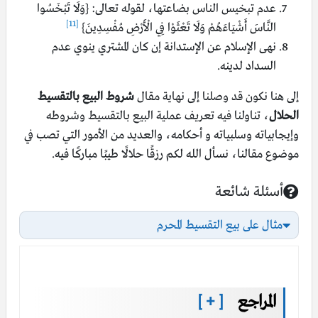
عدم تبخيس الناس بضاعتها، لقوله تعالى: {وَلَا تَبْخَسُوا
[11]
النَّاسَ أَشْيَاءَهُمْ وَلَا تَعْثَوْا فِي الْأَرْضِ مُفْسِدِينَ}
نهى الإسلام عن الإستدانة إن كان المشتري ينوي عدم
السداد لدينه.
إلى هنا نكون قد وصلنا إلى نهاية مقال
شروط البيع بالتقسيط
الحلال
، تناولنا فيه تعريف عملية البيع بالتقسيط وشروطه
وإيجابياته وسلبياته و أحكامه، والعديد من الأمور التي تصب في
موضوع مقالنا، نسأل الله لكم رزقًا حلالًا طيبًا مباركًا فيه.
أسئلة شائعة
أسئلة شائعة
مثال على بيع التقسيط المحرم
المراجع
[ + ]