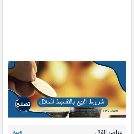
عناصر المقال
[
إظهار
]