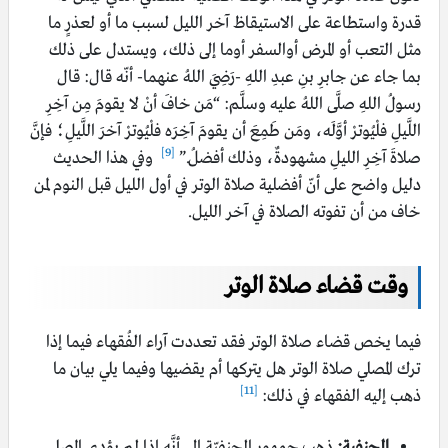
قدرة واستطاعة على الاستيقاظ آخر الليل لسبب ما أو لعذرٍ ما
مثل التعب أو المرض أوالسفر أوما إلى ذلك، ويستدل على ذلك
بما جاء عن جابرِ بنِ عبدِ اللهِ -رَضِيَ اللهُ عنهما- أنّه قال: قال
رسولُ اللهِ صلَّى اللهُ عليه وسلَّم: “
مَن خافَ أنْ لا يقومَ مِن آخِرِ
اللَّيلِ فلْيُوترْ أوَّلَه، ومَن طَمِعَ أن يقومَ آخِرَه فلْيُوترْ آخرَ اللَّيلِ؛ فإنَّ
[9]
صلاةَ آخِرِ الليلِ مشهودةٌ، وذلك أفضلُ.”
وفي هذا الحديث
دليل واضح على أنّ أفضلية صلاة الوتر في أول الليل قبل النوم لمن
خاف من أن تفوته الصلاة في آخر الليل.
وقت قضاء صلاة الوتر
فيما يخص قضاء صلاة الوتر فقد تعددت آراء الفُقهاء فيما إذا
ترك المصلي صلاة الوتر هل يتركها أم يقضيها وفيما يلي بيان ما
[11]
ذهب إليه الفقهاء في ذلك:
الحنفية:
ذهب جمهور الحنفيّة إلى أنَّه إذا لم يؤدي المصلي