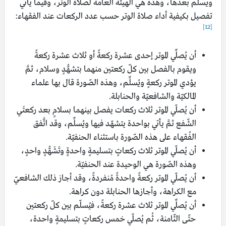
ويسلّم بعدها، وهذه هي الهيئة العامة لصلاة الوتر، وفيما يأتي
تفصيل بكيفية أداء صلاة الوتر حسب عدد الركعات عند الفقهاء:
[12]
أن يُصلِّي الموتر إحدى عشرة ركعةً أو ثلاث عشرة ركعةً
ويقوم بالفصل بين كلّ ركعتين منهما بتشهُّدٍ وسلام، ثمَّ
يؤدي الموتر ركعةٍ ويُسلِّم، وهذه الصّورة قال بها علماء
المالكيّة والشافعيّة والحنابلة.
أن يُصلّي الموتر ثلاث ركعات يفصل بينهما بسلامٍ بعد ركعتَي
الشّفع ثمَّ يأتي بواحدة يتشهّد فيها ويُسلِّم، وقد اتَّفق
الفُقهاء على هذه الصّورة باستثناء الحنفيّة.
أن يُصلّي الموتر ثلاث ركعاتٍ بتسليمةٍ واحدةٍ وتَشَهُّدٍ واحدٍ،
وهذه الصّورة هي الوحيدة عند الحنفيّة.
أن يُصلّي الموتر ركعةً واحدةً مُنفردةً، وقد أجاز ذلك الشافعيّ
مع الكراهة، وأجازها الحنابلة دون كراهة.
أن يُصلِّي الموتر ثلاث عشرة ركعةً، فيُسلّم بين كلّ ركعتين
حتّى الثّامنة، ثُم يُصلّي خمس ركعاتٍ بتسليمةٍ واحدة،