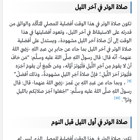
صلاة الوتر في آخر الليل
تكون صلاة الوتر في هذا الوقت أفضلية للمصلي المتأكّد والواثق من
قدرته على الاستيقاظ في آخر الليل، وتعود أفضليتها في هذا
الوقت إلى أنّ صلاة آخر الليل مشهودة، ويستدل على أفضلية
صلاة الوتر في آخر الليل بما جاء عن جابرِ بنِ عبدِ اللهِ -رَضِيَ اللهُ
عنهما- أنّه قال: قال رسولُ اللهِ صلَّى اللهُ عليه وسلَّم: “
مَن خافَ
أنْ لا يقومَ مِن آخِرِ اللَّيلِ فلْيُوترْ أوَّلَه، ومَن طَمِعَ أن يقومَ آخِرَه
فلْيُوترْ آخرَ اللَّيلِ؛ فإنَّ صلاةَ آخِرِ الليلِ مشهودةٌ، وذلك أفضلُ.”
[9]
، وبما جاء عن عَبدِ اللهِ بنِ عُمرَ -رَضِيَ اللهُ عنهما- قال: قال
رسولُ اللهِ صلَّى اللهُ عليه وسلَّم: “اجْعَلوا آخِرَ صلاتِكم بالليلِ
[10]
وِترًا”.
صلاة الوتر في أول الليل قبل النوم
تكون صلاة الوتر في هذا الوقت أفضلية للمصلي الذي ليس له