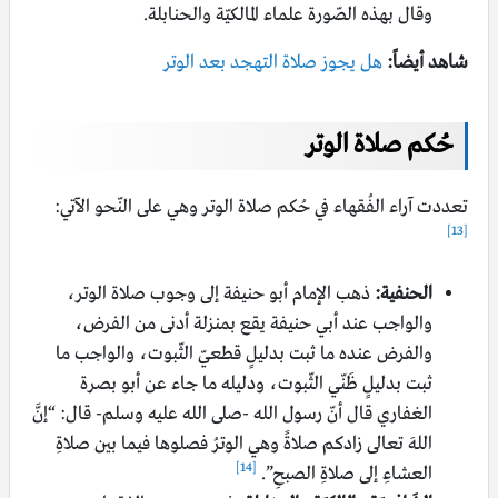
وقال بهذه الصّورة علماء المالكيّة والحنابلة.
شاهد أيضاً:
هل يجوز صلاة التهجد بعد الوتر
حُكم صلاة الوتر
تعددت آراء الفُقهاء في حُكم صلاة الوتر وهي على النّحو الآتي:
[13]
الحنفية:
ذهب الإمام أبو حنيفة إلى وجوب صلاة الوتر،
والواجب عند أبي حنيفة يقع بمنزلة أدنى من الفرض،
والفرض عنده ما ثبت بدليلٍ قطعيّ الثّبوت، والواجب ما
ثبت بدليلٍ ظَنّي الثّبوت، ودليله ما جاء عن أبو بصرة
الغفاري قال أنّ رسول الله -صلى الله عليه وسلم- قال: “إنَّ
اللهَ تعالى زادكم صلاةً وهي الوترُ فصلوها فيما بين صلاةِ
[14]
العشاءِ إلى صلاةِ الصبحِ”.