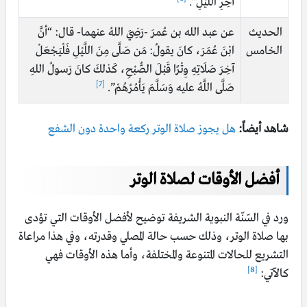
آخِرِ اللَّيْلِ”.
الحديث
عن عبد الله بن عُمرَ -رَضِيَ اللهُ عنهما- قال: “أنَّ
الخامس
ابْنَ عُمَرَ، كانَ يقولُ: مَن صَلَّى مِنَ اللَّيْلِ فَلْيَجْعَلْ
آخِرَ صَلَاتِهِ وِتْرًا قَبْلَ الصُّبْحِ، كَذلكَ كانَ رَسولُ اللهِ
[7]
صَلَّى اللَّهُ عليه وَسَلَّمَ يَأْمُرُهُمْ”.
شاهد أيضاً:
هل يجوز صلاة الوتر ركعة واحدة دون الشفع
أفضل الأوقات لصلاة الوتر
ورد في السّنّة النبوية الشريفة توضيح لأفضل الأوقات التي تؤدى
بها صلاة الوتر، وذلك حسب حالة المصلي وقدرته، وفي هذا مراعاة
التشريع للحالات المتنوعة والمختلفة، وأما هذه الأوقات فهي
[8]
كالآتي: