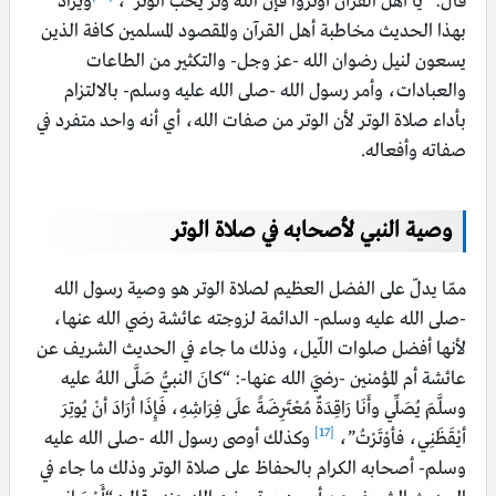
قال: “يا أهل القرآن أوتروا فإن الله وتر يحب الوتر”،
ويراد
بهذا الحديث مخاطبة أهل القرآن والمقصود المسلمين كافة الذين
يسعون لنيل رضوان الله -عز وجل- والتكثير من الطاعات
والعبادات، وأمر رسول الله -صلى الله عليه وسلم- بالالتزام
بأداء صلاة الوتر لأن الوتر من صفات الله، أي أنه واحد متفرد في
صفاته وأفعاله.
وصية النبي لأصحابه في صلاة الوتر
ممّا يدلّ على الفضل العظيم لصلاة الوتر هو وصية رسول الله
-صلى الله عليه وسلم- الدائمة لزوجته عائشة رضي الله عنها،
لأنها أفضل صلوات اللّيل، وذلك ما جاء في الحديث الشريف عن
عائشة أم المؤمنين -رضيَ الله عنها-: “كانَ النبيُّ صَلَّى اللهُ عليه
وسلَّمَ يُصَلِّي وأَنَا رَاقِدَةٌ مُعْتَرِضَةً علَى فِرَاشِهِ، فَإِذَا أرَادَ أنْ يُوتِرَ
[17]
أيْقَظَنِي، فأوْتَرْتُ”،
وكذلك أوصى رسول الله -صلى الله عليه
وسلم- أصحابه الكرام بالحفاظ على صلاة الوتر وذلك ما جاء في