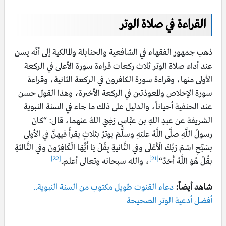
القراءة في صلاة الوتر
ذهب جمهور الفقهاء في الشافعية والحنابلة والمالكية إلى أنّه يسن
عند أداء صلاة الوتر ثلاث ركعات قراءة سورة الأعلى في الركعة
الأولى منها، وقراءة سورة الكافرون في الركعة الثانية، وقراءة
سورة الإخلاص والمعوذتين في الركعة الأخيرة، وهذا القول حسن
عند الحنفية أحياناً، والدليل على ذلك ما جاء في السنة النبوية
الشريفة عن عبدِ اللهِ بن عبَّاسٍ رَضِيَ اللهُ عنهما، قال: “كانَ
رسولُ اللَّهِ صلَّى اللَّهُ عليْهِ وسلَّمَ يوترُ بثلاثٍ يقرأُ فيهنَّ في الأولى
بسَبِّحِ اسْمَ رَبِّكَ الْأَعْلَى وفي الثَّانيةِ بِقُلْ يَا أَيُّهَا الْكَافِرُونَ وفي الثَّالثةِ
[22]
[21]
بقُلْ هُوَ اللَّهُ أَحَدٌ
“
، والله سبحانه وتعالى أعلم.
شاهد أيضاً:
دعاء القنوت طويل مكتوب من السنة النبوية..
أفضل أدعية الوتر الصحيحة