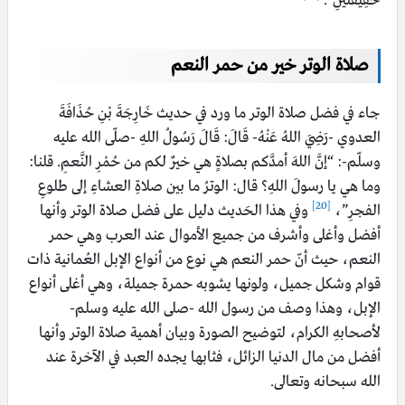
خَفِيفَتَيْنِ”.
صلاة الوتر خير من حمر النعم
جاء في فضل صلاة الوتر ما ورد في حديث خَارِجَةَ بْنِ حُذَافَةَ
العدوي -رَضِيَ اللهُ عَنْهُ- قَالَ: قَالَ رَسُولُ اللهِ -صلّى الله عليه
وسلّم-: “إنَّ اللهَ أمدَّكم بصلاةٍ هي خيرٌ لكم من حُمْرِ النَّعمِ. قلنا:
وما هي يا رسولَ اللهِ؟ قال: الوترُ ما بين صلاةِ العشاءِ إلى طلوعِ
[20]
الفجرِ”،
وفي هذا الحَديث دليل على فضل صلاة الوتر وأنها
أفضل وأغلى وأشرف من جميع الأموال عند العرب وهي حمر
النعم، حيث أنّ حمر النعم هي نوع من أنواع الإبل العُمانية ذات
قوام وشكل جميل، ولونها يشوبه حمرة جميلة، وهي أغلى أنواع
الإبل، وهذا وصف من رسول الله -صلى الله عليه وسلم-
لأصحابهِ الكرام، لتوضيح الصورة وبيان أهمية صلاة الوتر وأنها
أفضل من مال الدنيا الزائل، فثابها يجده العبد في الآخرة عند
الله سبحانه وتعالى.