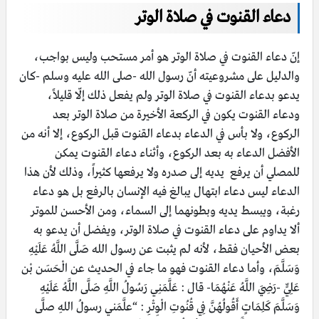
دعاء القنوت في صلاة الوتر
إنّ دعاء القنوت في صلاة الوتر هو أمر مستحب وليس بواجب،
والدليل على مشروعيته أنّ رسول الله -صلى الله عليه وسلم -كان
يدعو بدعاء القنوت في صلاة الوتر ولم يفعل ذلك إلّا قليلاً،
ودعاء القنوت يكون في الركعة الأخيرة من صلاة الوتر بعد
الركوع، ولا بأس في الدعاء بدعاء القنوت قبل الركوع، إلا أنه من
الأفضل الدعاء به بعد الركوع، وأثناء دعاء القنوت يمكن
للمصلي أن يرفع يديه إلى صدره ولا يرفعها كثيراً، وذلك لأن هذا
الدعاء ليس دعاء ابتهال يبالغ فيه الإنسان بالرفع بل هو دعاء
رغبة، ويبسط يديه وبطونهما إلى السماء، ومن الأحسن للموتر
ألا يداوم على دعاء القنوت في صلاة الوتر، ويفضل أن يدعو به
بعض الأحيان فقط، لأنه لم يثبت عن رسول الله صَلَّى اللَّهُ عَلَيْهِ
وَسَلَّمَ، وأما دعاء القنوت فهو ما جاء في الحديث عن الْحَسَن بْن
عَلِيٍّ -رَضِيَ اللَّهُ عَنْهُمَا- قال : عَلَّمَنِي رَسُولُ اللَّهِ صَلَّى اللَّهُ عَلَيْهِ
وَسَلَّمَ كَلِمَاتٍ أَقُولُهُنَّ فِي قُنُوتِ الْوِتْرِ : “علَّمَني رسولُ اللهِ صلَّى