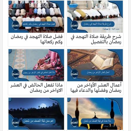
شرح طريقة صلاة التهجد في
فضل صلاة التهجد في رمضان
رمضان بالتفصيل
وكم ركعاتها
أعمال العشر الأواخر من
ماذا تفعل الحائض في العشر
رمضان وفضلها والدعاء فيها
الاواخر من رمضان