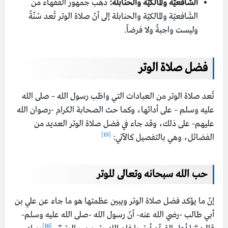
الشَافعيّة والمالكيّة والحنابلة:
ذهب جمهور الفقهاء من
الشَافعيّة والمالكيّة والحنابلة إلى أنّ صلاة الوتر تُعد سُنّةً
وليست واجبةً ولا فرضاً.
فضل صلاة الوتر
تُعد صلاة الوتر من العبادات التي واظب رسول الله – صلى الله
عليه وسلم – على أدائها، وكما حث الصحابة الكرام -رصوان الله
عليهم- على ذلك، وقد جاء في فضل صلاة الوتر العديد من
[15]
الفضائل، وهي بالتفصيل كالآتي:
حب الله سبحانه وتعالى للوتر
إنّ ما يؤكد فضل صلاة الوتر ويبين عظمتها هو ما جاء عن علي بن
أبي طالب -رضي الله عنه- أنّ رسول الله -صلى الله عليه وسلم-
[16]