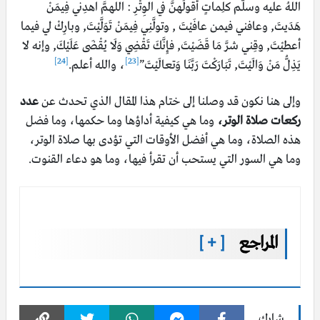
اللهُ عليه وسلَّم كلِماتٍ أقولُهنَّ في الوِتْرِ : اللهمَّ اهدِني فِيمَنْ
هَدَيتَ, وعافني فيمن عافَيْتَ , وتولَّنِي فِيمَنْ تَوَلَّيْتَ, وبارِكْ لي فيما
أعطيْتَ, وقِني شرَّ مَا قَضَيْتَ, فإِنَّكَ تَقْضِي وَلَا يُقْضَى عَلَيْكَ, وإنه لا
[24]
[23]
يَذِلُّ مَنْ وَالَيْتَ, تَبَارَكْتَ رَبَّنَا وَتعالَيْتَ”
، والله أعلم.
وإلى هنا نكون قد وصلنا إلى ختام هذا المقال الذي تحدث عن
عدد
ركعات صلاة الوتر،
وما هي كيفية أداؤها وما حكمها، وما فضل
هذه الصلاة، وما هي أفضل الأوقات التي تؤدى بها صلاة الوتر،
وما هي السور التي يستحب أن تقرأ فيها، وما هو دعاء القنوت.
المراجع
[ + ]
شارك