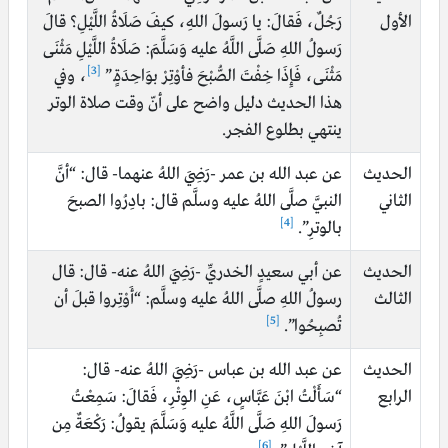
الأول
رَجُلٌ، فَقالَ: يا رَسولَ اللهِ، كيفَ صَلَاةُ اللَّيْلِ؟ قالَ
رَسولُ اللهِ صَلَّى اللَّهُ عليه وَسَلَّمَ: صَلَاةُ اللَّيْلِ مَثْنَى
[3]
مَثْنَى، فَإِذَا خِفْتَ الصُّبْحَ فأوْتِرْ بوَاحِدَةٍ.”
، وفي
هذا الحديث دليل واضح على أنّ وقت صلاة الوتر
ينتهي بطلوع الفجر.
الحديث
عن عبد الله بن عمر
-رَضِيَ اللهُ عنهما- قال: “أنَّ
الثاني
النبيَّ صلَّى اللهُ عليه وسلَّم قال: بادِرُوا الصبحَ
[4]
بالوترِ”.
الحديث
عن أبي سعيدٍ الخدريِّ -رَضِيَ اللهُ عنه- قال: قال
الثالث
رسولُ اللهِ صلَّى اللهُ عليه وسلَّم: “أَوْتِروا قبلَ أن
[5]
تُصبِحُوا”.
الحديث
عن عبد الله بن عباس -رَضِيَ اللهُ عنه- قال:
الرابع
“سَأَلْتُ ابْنَ عَبَّاسٍ، عَنِ الوِتْرِ، فَقالَ: سَمِعْتُ
رَسولَ اللهِ صَلَّى اللَّهُ عليه وَسَلَّمَ يقولُ: رَكْعَةٌ مِن
[6]