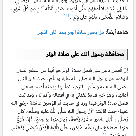
الحديث الشريف عن أبي هريرة -رضيَ الله عنه- قال: “أَوْصَانِي
خَلِيلِي بثَلَاثٍ لا أدَعُهُنَّ حتَّى أمُوتَ: صَوْمِ ثَلَاثَةِ أيَّامٍ مِن كُلِّ شَهْرٍ،
[18]
وصَلَاةِ الضُّحَى، ونَوْمٍ علَى وِتْرٍ”.
شاهد أيضاً:
هل يجوز صلاة الوتر بعد اذان الفجر
محافظة رسول الله على صلاة الوتر
إنّ أفضل دليل على فضل صلاة الوتر هو أنها من أعظم السنن
المؤكدة عن رسول الله صلى الله عليه وسلّم، حيث كان النبي
-صلى الله عليه وسلّم- يلتزم دائماً بها ويحثه أصحابه على
أدائها، وهو خير قدوة نقدتي به في أفعاله وأقواله، وقد ثبت
فضل صلاة الوتر فيما ورد في حديث أم المؤمنين عائشة -رضي الله
عنها- حيث قالت: “أنَّ رَسولَ اللهِ صَلَّى اللَّهُ عليه وسلَّمَ، كانَ
يُصَلِّي باللَّيْلِ إحْدَى عَشْرَةَ رَكْعَةً، يُوتِرُ منها بوَاحِدَةٍ، فَإِذَا فَرَغَ
منها اضْطَجَعَ علَى شِقِّهِ الأيْمَنِ، حتَّى يَأْتِيَهُ المُؤَذِّنُ فيُصَلِّي رَكْعَتَيْنِ
[19]