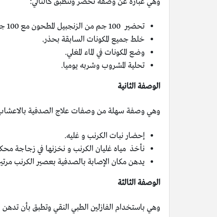
وهي عبارة عن وصفة تحضر وتتطبق كالتالي:
تحضير 100 جم من الزنجبيل المطحون مع 100 جم ملح و50 جم من مر البطارخ و50 جم شمر.
خلط جميع المكونات السابقة بحذر.
وضع المكونات في الماء المغلي.
تحلية المشروب وشربه يوميا.
الوصفة الثانية
وهي وصفة سهلة من وصفات علاج الصدفية بالاعشاب لل
إحضار نبات الكرنب و غليه.
نأخذ مياه غليان الكرنب و نخزنها في زجاجة محك
يدهن مكان الإصابة بالصدفية بعصير الكرنب مرتين 
الوصفة الثالثة
وهي باستخدام الفازلين الطبي النقي وتطبق بأن تدهن ال