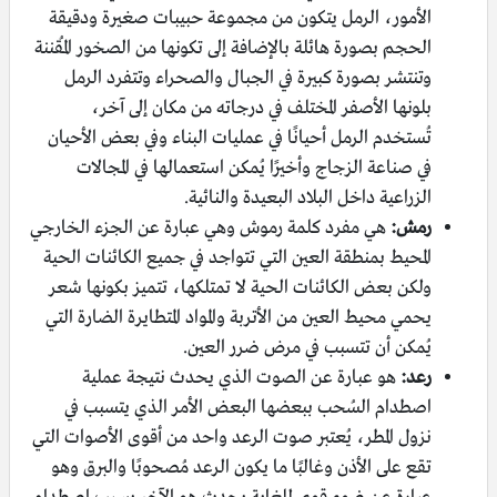
الأمور، الرمل يتكون من مجموعة حبيبات صغيرة ودقيقة
الحجم بصورة هائلة بالإضافة إلى تكونها من الصخور المُقننة
وتنتشر بصورة كبيرة في الجبال والصحراء وتتفرد الرمل
بلونها الأصفر المختلف في درجاته من مكان إلى آخر،
تُستخدم الرمل أحيانًا في عمليات البناء وفي بعض الأحيان
في صناعة الزجاج وأخيرًا يُمكن استعمالها في المجالات
الزراعية داخل البلاد البعيدة والنائية.
رمش:
هي مفرد كلمة رموش وهي عبارة عن الجزء الخارجي
المحيط بمنطقة العين التي تتواجد في جميع الكائنات الحية
ولكن بعض الكائنات الحية لا تمتلكها، تتميز بكونها شعر
يحمي محيط العين من الأتربة والمواد المتطايرة الضارة التي
يُمكن أن تتسبب في مرض ضرر العين.
رعد:
هو عبارة عن الصوت الذي يحدث نتيجة عملية
اصطدام السُحب ببعضها البعض الأمر الذي يتسبب في
نزول المطر، يُعتبر صوت الرعد واحد من أقوى الأصوات التي
تقع على الأذن وغالبًا ما يكون الرعد مُصحوبًا والبرق وهو