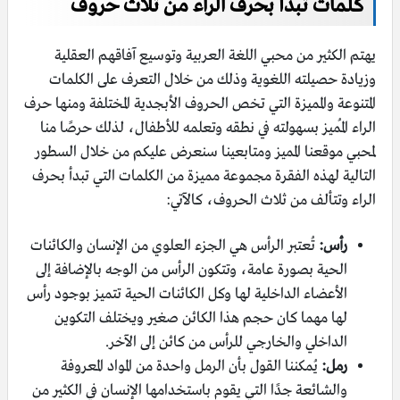
كلمات تبدأ بحرف الراء من ثلاث حروف
يهتم الكثير من محبي اللغة العربية وتوسيع آفاقهم العقلية
وزيادة حصيلته اللغوية وذلك من خلال التعرف على الكلمات
المتنوعة والمميزة التي تخص الحروف الأبجدية المختلفة ومنها حرف
الراء المُميز بسهولته في نطقه وتعلمه للأطفال، لذلك حرصًا منا
لمحبي موقعنا المميز ومتابعينا سنعرض عليكم من خلال السطور
التالية لهذه الفقرة مجموعة مميزة من الكلمات التي تبدأ بحرف
الراء وتتألف من ثلاث الحروف، كالآتي:
رأس:
تُعتبر الرأس هي الجزء العلوي من الإنسان والكائنات
الحية بصورة عامة، وتتكون الرأس من الوجه بالإضافة إلى
الأعضاء الداخلية لها وكل الكائنات الحية تتميز بوجود رأس
لها مهما كان حجم هذا الكائن صغير ويختلف التكوين
الداخلي والخارجي للرأس من كائن إلى الآخر.
رمل:
يُمكننا القول بأن الرمل واحدة من المواد المعروفة
والشائعة جدًا التي يقوم باستخدامها الإنسان في الكثير من