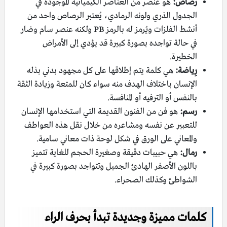
رصاص:
هو عنصر من العناصر الكيميائية الموجودة في
الجدول الذري ولونه الرمادي، يُعتبر الرصاص واحد من
أنشط الفلزات ويُرمز له بالرمز PB ولكنه عنصر سام وضار
في حالة تواجده بصورة كبيرة قد يؤدي إلى الأمراض
الخطيرة.
رِياضة:
هي كلمة يتم إطلاقها على كل مجهود بدني بذله
الإنسان باختلاف الهدف منه سواء كان للمتعة وزيادة الثقة
بالنفس أو الترفيه أو المنافسة.
رسم:
هو فن من الفنون القديمة التي استخدامها الإنسان
للتعبير عن نفسه ومشاعره من خلال نقل هذه العواطف
والمعاني على الورق في شكل لوحة ذات معاني سامية.
رمال:
هي حبيبات دقيقة وصغيرة الحجم للغاية تتميز
باللون الأصفر الهادئ الجميل وتتواجد بصورة كبيرة في
الشواطئ وكذلك الصحراء.
كلمات مميزة وجديدة تبدأ بحرف الراء