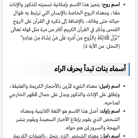
اسم روح:
يتميز هذا الاسم بإمكانية تسميته للذكور والإناث
معًا، ومعناه الروح الخاصة بالإنسان التي ترتبط به طوال
حياته حتى وفاته، بالإضافة إلى ذكره في القرآن على الروح
القدس وذُكر في القرآن الكريم أكثر من مرة مثل قوله تعالى
“نَزِّلُ الْمَلائِكَةَ بِالرُّوحِ مِنْ أَمْرِهِ عَلَى مَنْ يَشَاءُ مِنْ عِبَادِهِ”
(النحل: من الآية 2)
أسماء بنات تبدأ بحرف الراء
اسم راميل:
معناه الشيء المُزين بالأحجار الكريمة والعتيقة،
ويُطلق على الإناث والذكور ويدل على جمال المظهر الخارجي
لصاحبه.
اسم راولد:
أصل هذا الاسم هو اللغة اللاتينية ومعناه
الشخص الذي يقوم بإبلاغ الأخبار السعيدة ويقوم بنشر
البهجة والسرور لمن هم حوله.
اسم رامل:
معناه الشخص الذي يتحلى بالصفات الكريمة