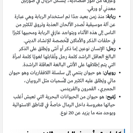
وغيرها من أمور اقتصادية، يتشكل الريال في صورتين
معدني أو ورقي.
ربابة:
منذ زمن بعيد جدًا تم استخدام الربابة وهي عبارة
عن آلة موسيقية تُصدر الألحان العذبة وتروق للكثير من
الناس إلى هذه الأثناء ويتواجد عازفي الربابة ومحبيها كثيرًا
في حلقات الذكر والأماكن المُخصصة للإنشاد الديني.
رجل:
الإنسان نوعين إما ذكر أو أنثى ويُطلق على الذكر
البالغ العاقل الراشد كلمة رجل وتُقابلها لغويًا كلمة امرأة
التي يتم إطلاقها على الأنثى البالغة العاقلة الراشدة.
روبيان:
هو حيوان ينتمي إلى سلسلة اللافقاريات وهو حيوان
مائي ويُطلق عليه الكثير من المُسميات مثل الروبيان،
الجمبري، القمرون والقريدس.
رُمَيح:
هو حيوان من الحيوانات البحرية التي تعيش أغلب
حياتها مغروسة داخل الرمال خاصةً في المناطق الاستوائية
ويوجد منه ما يزيد عن 20 نوع.