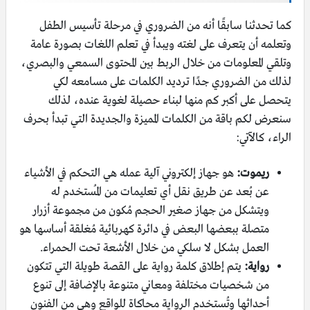
كما تحدثنا سابقًا أنه من الضروري في مرحلة تأسيس الطفل
وتعلمه أن يتعرف على لغته ويبدأ في تعلم اللغات بصورة عامة
وتلقي المعلومات من خلال الربط بين المحتوى السمعي والبصري،
لذلك من الضروري جدًا ترديد الكلمات على مسامعه لكي
يتحصل على أكبر كم منها لبناء حصيلة لغوية عنده، لذلك
سنعرض لكم باقة من الكلمات المميزة والجديدة التي تبدأ بحرف
الراء، كالآتي:
ريموت:
هو جهاز إلكتروني آلية عمله هي التحكم في الأشياء
عن بُعد عن طريق نقل أي تعليمات من المُستخدم له
ويتشكل من جهاز صغير الحجم مُكون من مجموعة أزرار
متصلة ببعضها البعض في دائرة كهربائية مُغلقة أساسها هو
العمل بشكل لا سلكي من خلال الأشعة تحت الحمراء.
رواية:
يتم إطلاق كلمة رواية على القصة طويلة التي تتكون
من شخصيات مختلفة ومعاني متنوعة بالإضافة إلى تنوع
أحداثها وتُستخدم الرواية محاكاة للواقع وهي من الفنون