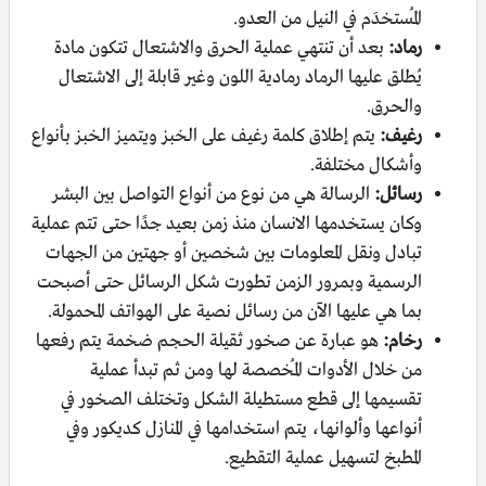
المُستخدَم في النيل من العدو.
رماد:
بعد أن تنتهي عملية الحرق والاشتعال تتكون مادة
يُطلق عليها الرماد رمادية اللون وغير قابلة إلى الاشتعال
والحرق.
رغيف:
يتم إطلاق كلمة رغيف على الخبز ويتميز الخبز بأنواع
وأشكال مختلفة.
رسائل:
الرسالة هي من نوع من أنواع التواصل بين البشر
وكان يستخدمها الانسان منذ زمن بعيد جدًا حتى تتم عملية
تبادل ونقل المعلومات بين شخصين أو جهتين من الجهات
الرسمية وبمرور الزمن تطورت شكل الرسائل حتى أصبحت
بما هي عليها الآن من رسائل نصية على الهواتف المحمولة.
رخام:
هو عبارة عن صخور ثقيلة الحجم ضخمة يتم رفعها
من خلال الأدوات المُخصصة لها ومن ثم تبدأ عملية
تقسيمها إلى قطع مستطيلة الشكل وتختلف الصخور في
أنواعها وألوانها، يتم استخدامها في المنازل كديكور وفي
المطبخ لتسهيل عملية التقطيع.