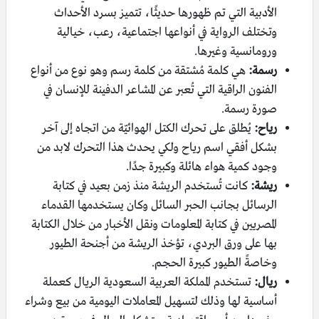
الأدبية التي تم ظهورها حديثًا، تتميز بسرد الأحداث
وتختلف الرواية في أنواعها اجتماعية، رعب، خيالية
ورومانسية وغيرها.
رسمة:
هي كلمة مُشتقة من كلمة رسم وهو نوع من أنواع
الفنون الراقية التي تُعبر عن المشاعر الدفينة للإنسان في
صورة رسمة.
رياح:
يُطلق على تحرك الكتل الهوائيّة من اتجاه إلى آخر
بشكل أفقي اسم رياح ولكي يحدث هذا التحرك لابد من
وجود كمية هواء هائلة وكبيرة جدًا.
ريشة:
كانت تُستخدم الريشة منذ زمن بعيد في كتابة
الرسائل بجانب الحبر السائل وكان يستخدمها القدماء
المصريين في كتابة المعلومات ونقل الأخبار من خلال الكتابة
بها على ورق البردي، تؤخذ الريشة من أجنحة الطيور
وخاصةً الطيور كبيرة الحجم.
ريال:
تستخدم المملكة العربية السعودية الريال كعملة
أساسية لها وذلك لتسهيل المعاملات اليومية من بيع وشراء