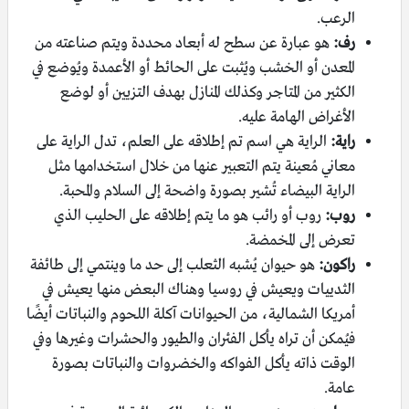
الرعب.
رف:
هو عبارة عن سطح له أبعاد محددة ويتم صناعته من
المعدن أو الخشب ويُثبت على الحائط أو الأعمدة ويُوضع في
الكثير من المتاجر وكذلك المنازل بهدف التزيين أو لوضع
الأغراض الهامة عليه.
راية:
الراية هي اسم تم إطلاقه على العلم، تدل الراية على
معاني مُعينة يتم التعبير عنها من خلال استخدامها مثل
الراية البيضاء تُشير بصورة واضحة إلى السلام والمحبة.
روب:
روب أو رائب هو ما يتم إطلاقه على الحليب الذي
تعرض إلى المخمضة.
راكون:
هو حيوان يُشبه الثعلب إلى حد ما وينتمي إلى طائفة
الثدييات ويعيش في روسيا وهناك البعض منها يعيش في
أمريكا الشمالية، من الحيوانات آكلة اللحوم والنباتات أيضًا
فيُمكن أن تراه يأكل الفئران والطيور والحشرات وغيرها وفي
الوقت ذاته يأكل الفواكه والخضروات والنباتات بصورة
عامة.