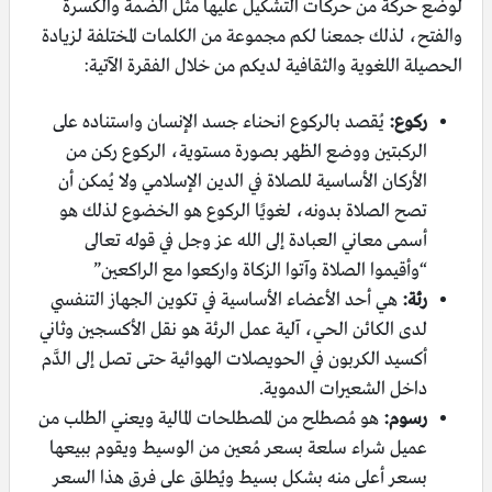
لوضع حركة من حركات التشكيل عليها مثل الضمة والكسرة
والفتح، لذلك جمعنا لكم مجموعة من الكلمات المختلفة لزيادة
الحصيلة اللغوية والثقافية لديكم من خلال الفقرة الآتية:
ركوع:
يُقصد بالركوع انحناء جسد الإنسان واستناده على
الركبتين ووضع الظهر بصورة مستوية، الركوع ركن من
الأركان الأساسية للصلاة في الدين الإسلامي ولا يُمكن أن
تصح الصلاة بدونه، لغويًا الركوع هو الخضوع لذلك هو
أسمى معاني العبادة إلى الله عز وجل في قوله تعالى
“وأقيموا الصلاة وآتوا الزكاة واركعوا مع الراكعين”
رئة:
هي أحد الأعضاء الأساسية في تكوين الجهاز التنفسي
لدى الكائن الحي، آلية عمل الرئة هو نقل الأكسجين وثاني
أكسيد الكربون في الحويصلات الهوائية حتى تصل إلى الدَّم
داخل الشعيرات الدموية.
رسوم:
هو مُصطلح من المصطلحات المالية ويعني الطلب من
عميل شراء سلعة بسعر مُعين من الوسيط ويقوم ببيعها
بسعر أعلى منه بشكل بسيط ويُطلق على فرق هذا السعر