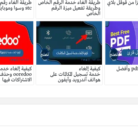
زا من قوقل بلاي
طريقة الغاء خدمة الرقم الخاص
طريقة الغاء رقم
وطريقة تفعيل ميزة الرقم
stc وسوا وموبايلي وزين
الخاص
منو افضل قارئ pdf وأفضل
كيفية إلغاء
خدمة تسجيل المكالمات على
ooredoo و
هواتف آندرويد وآيفون
الاشتراكات فيها