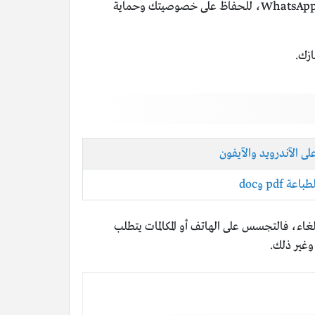
قم بتشفير الرسائل الحساسة عبر تطبيقات التراسل المشفرة، مثل: تطبيقات Signal أو WhatsApp، للحفاظ على خصوصيتك وحماية
ازك.
 الآندرويد والآيفون
pdf وdoc
لغاء، فالتجسس على الهاتف أو المكالمات يتطلب
وغير ذلك.