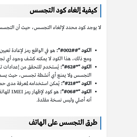
كيفية إلغاء كود التجسس
لا يوجد كود محدد لإلغاء التجسس، حيث أن التجسس على 
الكود “##002#”:
هو في الواقع رمز لإعادة تعيي
ومع ذلك، هذا الكود لا يمكنه كشف وجود أي تجسس
الكود “*#62#”:
يُستخدم للتحقق من إعدادات تحوي
التجسس ولا يمنع أي أنشطة تجسس، حيث يسمح فقط
الكود “*#21#”:
يُمكن استخدامه لمعرفة مدى حماي
الكود “*#06#”:
أنه أصلي وليس نسخة مقلدة.
طرق التجسس على الهاتف