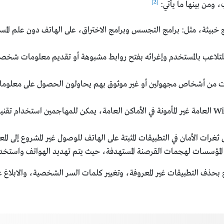
[2]
ومن بينها ما يأتي:
ج خبيثة، مثل: برامج التجسس وبرامج الاختراق، على الهاتف دون علم الم
لتلاعب بالمستخدم وإغرائه بفتح روابط مشبوهة أو تقديم معلومات شخصي
ات من أشخاص مجهولين أو غير موثوق بهم يحاولون الحصول على معلومات 
عند استخدام شبكات Wi-Fi العامة غير المأمونة في الأماكن العامة، يمكن للمهاجمين ا
غرات الأمان في التطبيقات المثبتة على الهاتف للوصول غير المشروع إلى ال
المؤسسات لهجمات القرصنة المستهدفة، حيث يتم تهديد الهواتف واستخدام 
بحذف التطبيقات غير المعروفة، وتغيير كلمات السر الشخصية، والابلاغ ع