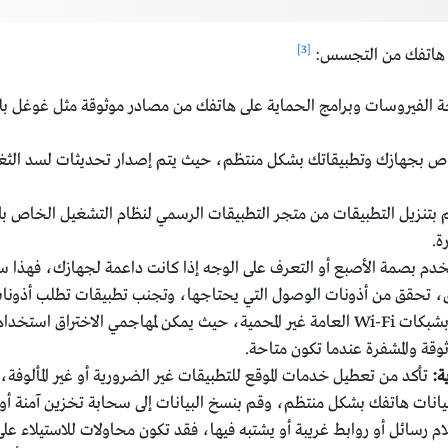
[3]
ية هاتفك من التجسس:
ة الفيروسات وبرامج الحماية على هاتفك من مصادر موثوقة مثل غوغل بل
بجهازك وتطبيقاتك بشكل منتظم، حيث يتم إصدار تحديثات لسد الثغرات
بتنزيل التطبيقات من متجر التطبيقات الرسمي لنظام التشغيل الخاص ب
ة.
م بصمة الأصبع أو التعرف على الوجه إذا كانت داعمة لجهازك، فهذا س
، تحقق من أذونات الوصول التي يحتاجها، وتجنب تطبيقات تطلب أذونات
تجنب الاتصال بشبكات Wi-Fi العامة غير المحمية، حيث يمكن لمهاجمي الاخت
ة:
تأكد من تعطيل خدمات الموقع للتطبيقات غير الضرورية أو غير المألوف
انات هاتفك بشكل منتظم، وقم بنسخ البيانات إلى سحابة تخزين آمنة أو جه
ام رسائل أو روابط غريبة أو يشتبه فيها، فقد تكون محاولات للاستيلاء ع