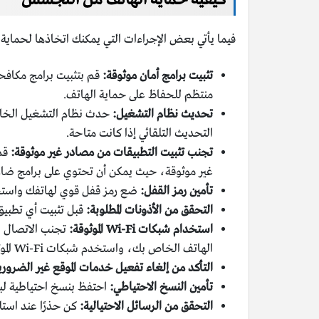
فيما يأتي بعض الإجراءات التي يمكنك اتخاذها لحما
تثبيت برامج أمان موثوقة:
قم بتثبيت برامج مكافح
منتظم للحفاظ على حماية الهاتف.
تحديث نظام التشغيل:
حدث نظام التشغيل الخاص 
التحديث التلقائي إذا كانت متاحة.
تجنب تثبيت التطبيقات من مصادر غير موثوقة:
قم 
غير موثوقة، حيث يمكن أن تحتوي على برامج ضار
تأمين رمز القفل:
ضع رمز قفل قوي لهاتفك واستخد
التحقق من الأذونات المطلوبة:
قبل تثبيت أي تطبيق
استخدام شبكات Wi-Fi الموثوقة:
الهاتف الخاص بك، واستخدم شبكات Wi-Fi الموثوقة والمشفرة عندما تكون متاحة.
التأكد من إلغاء تفعيل خدمات الموقع غير الضروري
تأمين النسخ الاحتياطي:
احتفظ بنسخ احتياطية لبي
التحقق من الرسائل الاحتيالية:
كن حذرًا عند استل