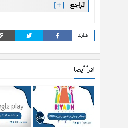
المراجع
[ + ]
شارك
اقرأ أيضا