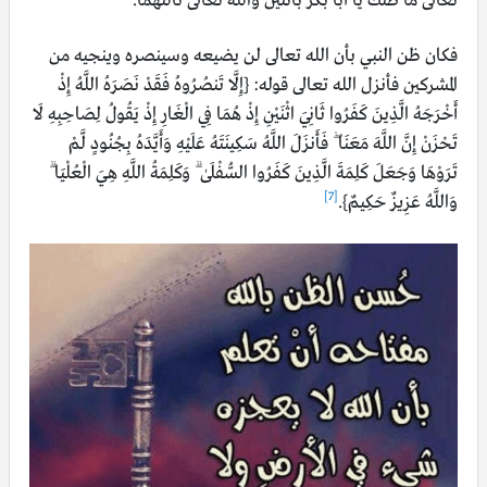
تعالى ما ظنك يا أبا بكر باثنين والله تعالى ثالثهما.
فكان ظن النبي بأن الله تعالى لن يضيعه وسينصره وينجيه من
المشركين فأنزل الله تعالى قوله: {إِلَّا تَنصُرُوهُ فَقَدْ نَصَرَهُ اللَّهُ إِذْ
أَخْرَجَهُ الَّذِينَ كَفَرُوا ثَانِيَ اثْنَيْنِ إِذْ هُمَا فِي الْغَارِ إِذْ يَقُولُ لِصَاحِبِهِ لَا
تَحْزَنْ إِنَّ اللَّهَ مَعَنَا ۖ فَأَنزَلَ اللَّهُ سَكِينَتَهُ عَلَيْهِ وَأَيَّدَهُ بِجُنُودٍ لَّمْ
تَرَوْهَا وَجَعَلَ كَلِمَةَ الَّذِينَ كَفَرُوا السُّفْلَىٰ ۗ وَكَلِمَةُ اللَّهِ هِيَ الْعُلْيَا ۗ
[7]
وَاللَّهُ عَزِيزٌ حَكِيمٌ}.