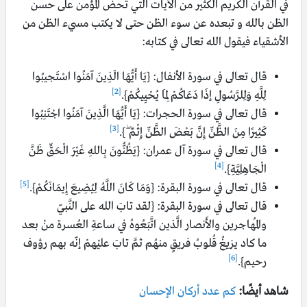
في القرآن الكريم الكثير من الآيات التي تحض المؤمن على حسن
الظن بالله و تبعده عن سوء الظن حتى لا يكتب مسيء الظن من
الأشقياء فيقول الله تعالى في كتابه:
قال تعالى في سورة الأنفال: {يَا أَيُّهَا الَذِينَ آمَنُوا اسْتَجيبُوا
[2]
لِلَّهِ وَلِلرَّسُولِ إذَا دَعَاكُمْ لِمَا يُحْيِيكُمْ}.
قال تعالى في سورة الحجرات: {يَا أَيُّهَا الَّذِينَ آمَنُوا اجْتَنِبُوا
[3]
كَثِيرًا مِنَ الظَّنِّ إِنَّ بَعْضَ الظَّنِّ إِثْمٌ ۖ}.
قال تعالى في سورة آل عمران: {يَظُنُّونَ بِاللهِ غَيْرَ الْحَقِّ ظَنَّ
[4]
الْجَاهِلِيَّةِ}.
[5]
قال تعالى في سورة البقرة: {وَمَا كَانَ اللَّهُ لِيُضِيعَ إِيمَانَكُمْ}.
قال تعالى في سورة البقرة: {لقد تابَ الله على النَّبيّ
والمُهاجرين والأَنصار الَّذين اتَّبَعُوهُ في ساعةِ العُسرة منْ بعد
ما كاد يزيغُ قُلوبُ فريقٍ منهُم ثمَّ تابَ عليْهمْ إنّه بهم رؤوف
[6]
رحيم}.
شاهد أيضًا:
كم عدد أركان الإحسان