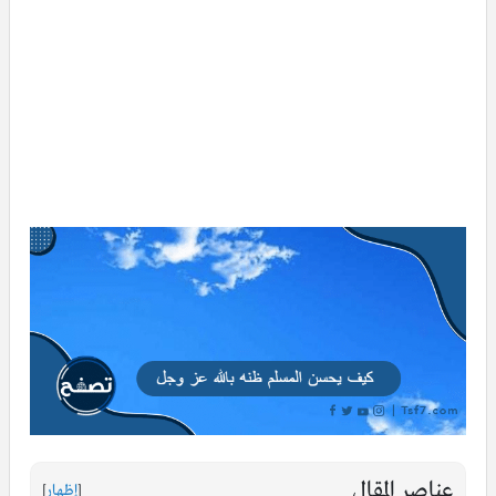
عناصر المقال
[
إظهار
]