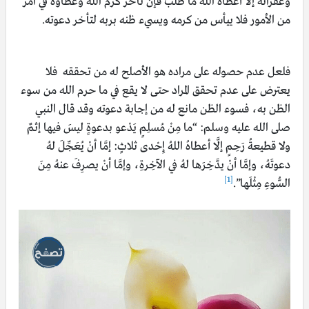
وغفرانه إلا أعطاه الله ما طلب فإن تأخر كرم الله وعطاؤه في أمر
من الأمور فلا ييأس من كرمه ويسيء ظنه بربه لتأخر دعوته.
فلعل عدم حصوله على مراده هو الأصلح له من تحققه فلا
يعترض على عدم تحقق المراد حتى لا يقع في ما حرم الله من سوء
الظن به، فسوء الظن مانع له من إجابة دعوته وقد قال النبي
صلى الله عليه وسلم: “ما مِنْ مُسلِمٍ يَدْعو بدعوةٍ ليسَ فيها إثمٌ
ولا قطيعةُ رَحِمٍ إلَّا أعطاهُ اللهُ إِحْدى ثلاثٍ: إمَّا أنْ يُعَجِّلَ لهُ
دعوتَهُ، وإمَّا أنْ يدَّخِرَها لهُ في الآخِرةِ، وإمَّا أنْ يصرِفَ عنهُ مِنَ
[1]
السُّوءِ مِثْلَها”.