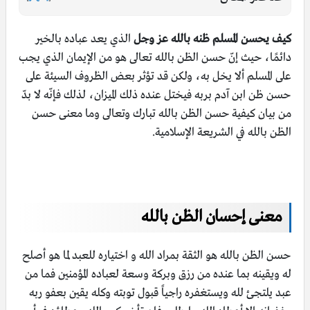
كيف يحسن المسلم ظنه بالله عز وجل
الذي يعد عباده بالخير
دائمًا، حيث إنّ حسن الظن بالله تعالى هو من الإيمان الذي يجب
على المسلم ألا يخل به، ولكن قد تؤثر بعض الظروف السيئة على
حسن ظن ابن آدم بربه فيختل عنده ذلك الميزان، لذلك فإنّه لا بدّ
من بيان كيفية حسن الظن بالله تبارك وتعالى وما معنى حسن
الظن بالله في الشريعة الإسلامية.
معنى إحسان الظن بالله
حسن الظن بالله هو الثقة بمراد الله و اختياره للعبد لما هو أصلح
له ويقينه بما عنده من رزق وبركة وسعة لعباده المؤمنين فما من
عبد يلتجئ لله ويستغفره راجياً قبول توبته وكله يقين بعفو ربه