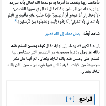
فأطاعت ربها ونفذت ما أمرها به فوعدها الله تعالى بأنه سيرده
لها ويجعله من المرسلين وبذلك قال تعالى في سورة القصص:
{وَأَوْحَيْنَا إِلَىٰ أُمِّ مُوسَىٰ أَنْ أَرْضِعِيهِ ۖ فَإِذَا خِفْتِ عَلَيْهِ فَأَلْقِيهِ فِي الْيَمِّ
[8]
وَلَا تَخَافِي وَلَا تَحْزَنِي ۖ إِنَّا رَادُّوهُ إِلَيْكِ وَجَاعِلُوهُ مِنَ الْمُرْسَلِين}.
شاهد أيضًا:
اجمل دعاء إلى الله قصير
إلى هنا نكون قد وصلنا إلى نهاية مقال
كيف يحسن المسلم ظنه
بالله عز وجل
وذكرنا مجموعة من القصص التي يستأنس بها
المسلم حتى يحسن ظنه بالله تبارك وتعالى، ثم أتينا على ذكر
مجموعة من الآيات القرآنية التي فيها شيء من حسن الظن بالله
تبارك وتعالى.
المراجع
[ + ]