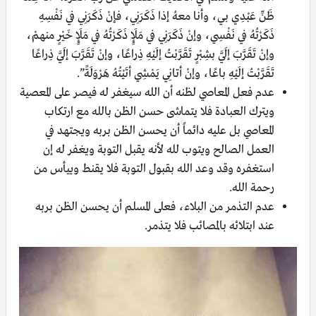
ظَنِّ عَبْدِي بي، وأنا معهُ إذا ذَكَرَنِي، فإنْ ذَكَرَنِي في نَفْسِهِ
ذَكَرْتُهُ في نَفْسِي، وإنْ ذَكَرَنِي في مَلَإٍ ذَكَرْتُهُ في مَلَإٍ خَيْرٍ منهمْ،
وإنْ تَقَرَّبَ إلَيَّ بشِبْرٍ تَقَرَّبْتُ إلَيْهِ ذِراعًا، وإنْ تَقَرَّبَ إلَيَّ ذِراعًا
تَقَرَّبْتُ إلَيْهِ باعًا، وإنْ أتانِي يَمْشِي أتَيْتُهُ هَرْوَلَةً”.
عدم فعل المعاصي لظنه أن الله سيغفر له فيصر على المعصية
ويترك العبادة فلا يتماشى حسن الظن بالله مع ارتكاب
المعاصي بل عليه دائماً أن يحسن الظن بربه ويجتهد في
العمل الصالح ويتوب لله لأنه يقبل التوبة ويغفر له إن
استغفره وقد وعد الله بقبول التوبة فلا يقنط وييأس من
رحمة الله.
عدم التذمر من البلاء، فعلى المسلم أن يحسن الظن بربه
عند ابتلائه بالمصائب فلا يتذمر.