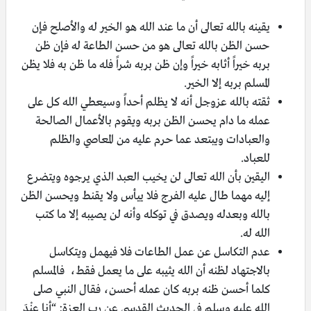
يقينه بالله تعالى أن ما عند الله هو الخير له والأصلح فإن
حسن الظن بالله تعالى هو من حسن الطاعة له فإن ظن
بربه خيراً أثابه خيراً وإن ظن بربه شراً فله ما ظن به فلا يظن
المسلم بربه إلا الخير.
ثقته بالله عزوجل أنه لا يظلم أحداً وسيعطي الله كل على
عمله ما دام يحسن الظن بربه ويقوم بالأعمال الصالحة
والعبادات ويبتعد عما حرم عليه من المعاصي والظلم
للعباد.
اليقين بأن الله تعالى لن يخيب العبد الذي يرجوه ويتضرع
إليه مهما طال عليه الفرج فلا ييأس ولا يقنط ويحسن الظن
بالله وبعدله ويصدق في توكله وأنه لن يصيبه إلا ما كتب
الله له.
عدم التكاسل عن عمل الطاعات فلا فيهمل ويتكاسل
بالاجتهاد لظنه أن الله يثيبه على ما يعمل فقط، فالمسلم
كلما أحسن ظنه بربه كان عمله أحسن، فقال النبي صلى
الله عليه وسلم في الحديث القدسي عن رب العزة: “أنا عِنْدَ