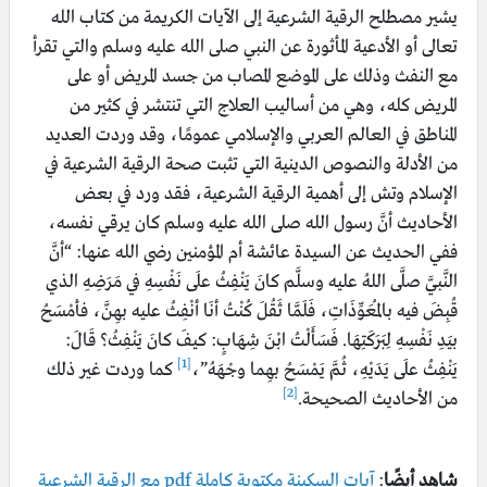
يشير مصطلح الرقية الشرعية إلى الآيات الكريمة من كتاب الله
تعالى أو الأدعية المأثورة عن النبي صلى الله عليه وسلم والتي تقرأ
مع النفث وذلك على الموضع المصاب من جسد المريض أو على
المريض كله، وهي من أساليب العلاج التي تنتشر في كثير من
المناطق في العالم العربي والإسلامي عمومًا، وقد وردت العديد
من الأدلة والنصوص الدينية التي تثبت صحة الرقية الشرعية في
الإسلام وتش إلى أهمية الرقية الشرعية، فقد ورد في بعض
الأحاديث أنَّ رسول الله صلى الله عليه وسلم كان يرقي نفسه،
ففي الحديث عن السيدة عائشة أم المؤمنين رضي الله عنها: “أنَّ
النَّبيَّ صلَّى اللهُ عليه وسلَّم كانَ يَنْفِثُ علَى نَفْسِهِ في مَرَضِهِ الذي
قُبِضَ فيه بالمُعَوِّذَاتِ، فَلَمَّا ثَقُلَ كُنْتُ أنَا أنْفِثُ عليه بهِنَّ، فأمْسَحُ
بيَدِ نَفْسِهِ لِبَرَكَتِهَا. فَسَأَلْتُ ابْنَ شِهَابٍ: كيفَ كانَ يَنْفِثُ؟ قَالَ:
[1]
يَنْفِثُ علَى يَدَيْهِ، ثُمَّ يَمْسَحُ بهِما وجْهَهُ”،
كما وردت غير ذلك
[2]
من الأحاديث الصحيحة.
شاهد أيضًا
:
آيات السكينة مكتوبة كاملة pdf مع الرقية الشرعية