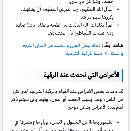
حسد، وشرِّ كل ذي عين.
أسألُ اللهَ العظيمَ، ربَّ العرشِ العظيمِ، أنْ يشفيَكَ،
يكررها سبع مرات.
أعوذُ بكلماتِ اللهِ التَّامَّاتِ من غضبِه وعقابِه وشرِّ عبادِه
ومن همزاتِ الشَّياطين وأنْ يحضرون.
شاهد أيضًا:
دعاء يبطل العين والحسد من القرآن الكريم
والسنة.. 5 أدعية للرقية الشرعية
الأعراض التي تحدث عند الرقية
قد تحدث بعض الأعراض عند القيام بالرقية الشرعية لدى كثير
من الناس، وهذا بسبب الحسد أو العين، وفيما يأتي سيتم ذكر
أهم هذه الأعراض بشكل موجز:
الشعور بحالة من الخمول والكسل، وبأوجاع متفرقة في
جميع أنحاء الجسم، وقد يكون هذا من أثر الحسد والعين.