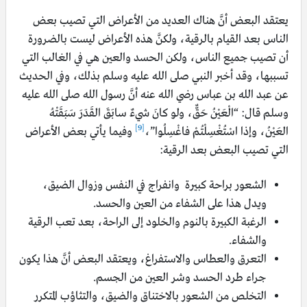
يعتقد البعض أنَّ هناك العديد من الأعراض التي تصيب بعض
الناس بعد القيام بالرقية، ولكنَّ هذه الأعراض ليست بالضرورة
أن تصيب جميع الناس، ولكن الحسد والعين هي في الغالب التي
تسببها، وقد أخبر النبي صلى الله عليه وسلم بذلك، وفي الحديث
عن عبد الله بن عباس رضي الله عنه أنَّ رسول الله صلى الله عليه
وسلم قال: “الْعَيْنُ حَقٌّ، ولو كانَ شيءٌ سابَقَ القَدَرَ سَبَقَتْهُ
[9]
العَيْنُ، وإذا اسْتُغْسِلْتُمْ فاغْسِلُوا”،
وفيما يأتي بعض الأعراض
التي تصيب البعض بعد الرقية:
الشعور براحة كبيرة وانفراج في النفس وزوال الضيق،
ويدل هذا على الشفاء من العين والحسد.
الرغبة الكبيرة بالنوم والخلود إلى الراحة، بعد تعب الرقية
والشفاء.
التعرق والعطاس والاستفراغ، ويعتقد البعض أنَّ هذا يكون
جراء طرد الحسد وشر العين من الجسم.
التخلص من الشعور بالاختناق والضيق، والتثاؤب المتكرر