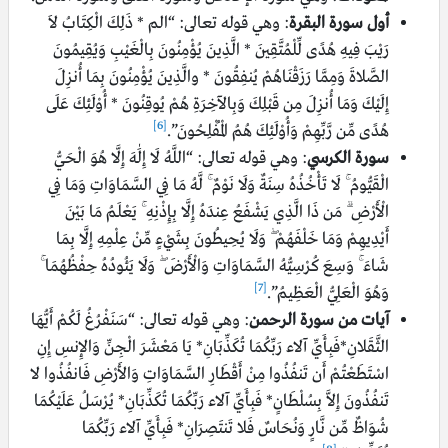
أول سورة البقرة
: وهي قوله تعالى: “الم * ذَلِكَ الْكِتَابُ لاَ
رَيْبَ فِيهِ هُدًى لِّلْمُتَّقِينَ * الَّذِينَ يُؤْمِنُونَ بِالْغَيْبِ وَيُقِيمُونَ
الصَّلاةَ وَمِمَّا رَزَقْنَاهُمْ يُنفِقُونَ * والَّذِينَ يُؤْمِنُونَ بِمَا أُنزِلَ
إِلَيْكَ وَمَا أُنزِلَ مِن قَبْلِكَ وَبِالآخِرَةِ هُمْ يُوقِنُونَ * أُوْلَـئِكَ عَلَى
[6]
هُدًى مِّن رَّبِّهِمْ وَأُوْلَـئِكَ هُمُ الْمُفْلِحُونَ”.
سورة الكرسي
: وهي قوله تعالى: “اللَّهُ لَا إِلَٰهَ إِلَّا هُوَ الْحَيُّ
الْقَيُّومُ ۚ لَا تَأْخُذُهُ سِنَةٌ وَلَا نَوْمٌ ۚ لَّهُ مَا فِي السَّمَاوَاتِ وَمَا فِي
الْأَرْضِ ۗ مَن ذَا الَّذِي يَشْفَعُ عِندَهُ إِلَّا بِإِذْنِهِ ۚ يَعْلَمُ مَا بَيْنَ
أَيْدِيهِمْ وَمَا خَلْفَهُمْ ۖ وَلَا يُحِيطُونَ بِشَيْءٍ مِّنْ عِلْمِهِ إِلَّا بِمَا
شَاءَ ۚ وَسِعَ كُرْسِيُّهُ السَّمَاوَاتِ وَالْأَرْضَ ۖ وَلَا يَئُودُهُ حِفْظُهُمَا ۚ
[7]
وَهُوَ الْعَلِيُّ الْعَظِيمُ”.
آيات من سورة الرحمن
: وهي قوله تعالى: “سَنَفْرُغُ لَكُمْ أَيُّهَا
الثَّقَلانِ*فَبِأَيِّ آلاء رَبِّكُمَا تُكَذِّبَانِ* يَا مَعْشَرَ الْجِنِّ وَالإِنسِ إِنِ
اسْتَطَعْتُمْ أَن تَنفُذُوا مِنْ أَقْطَارِ السَّمَاوَاتِ وَالأَرْضِ فَانفُذُوا لا
تَنفُذُونَ إِلاَّ بِسُلْطَانٍ* فَبِأَيِّ آلاء رَبِّكُمَا تُكَذِّبَانِ* يُرْسَلُ عَلَيْكُمَا
شُوَاظٌ مِّن نَّارٍ وَنُحَاسٌ فَلا تَنتَصِرَانِ* فَبِأَيِّ آلاء رَبِّكُمَا