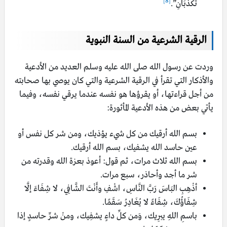
[8]
تُكَذِّبَانِ”.
الرقية الشرعية من السنة النبوية
وردت عن رسول الله صلى الله عليه وسلم العديد من الأدعية
والأذكار التي تقرأ في الرقية الشرعية والتي كان يوصي بها صحابته
من أجل قراءتها، أو يقرؤها هو نفسه عندما يرقي نفسه، وفيما
يأتي بعض من هذه الأدعية المأثورة:
بسم الله أرقيك من كل شيء يؤذيك، ومن شر كل نفس أو
عين حاسد الله يشفيك، بسم الله أرقيك.
بسم الله ثلاث مرات، ثم قول: أعوذ بعزة الله وقدرته من
شر ما أجد وأحاذر، سبع مرات.
أذْهِبِ البَاسَ رَبَّ النَّاسِ، اشْفِ وأَنْتَ الشَّافِي، لا شِفَاءَ إلَّا
شِفَاؤُكَ، شِفَاءً لا يُغَادِرُ سَقَمًا.
باسمِ اللهِ يبرِيك، وَمن كلِّ داءٍ يشفِيك، ومنْ شرِّ حاسدٍ إذا