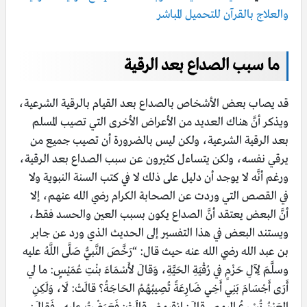
والعلاج بالقرآن للتحميل المباشر
ما سبب الصداع بعد الرقية
قد يصاب بعض الأشخاص بالصداع بعد القيام بالرقية الشرعية،
ويذكر أنَّ هناك العديد من الأعراض الأخرى التي تصيب المسلم
بعد الرقية الشرعية، ولكن ليس بالضرورة أن تصيب جميع من
يرقي نفسه، ولكن يتساءل كثيرون عن سبب الصداع بعد الرقية،
ورغم أنَّه لا يوجد أن دليل على ذلك لا في كتب السنة النبوية ولا
في القصص التي وردت عن الصحابة الكرام رضي الله عنهم، إلا
أنَّ البعض يعتقد أنَّ الصداع يكون بسبب العين والحسد فقط،
ويستند البعض في هذا التفسير إلى الحديث الذي ورد عن جابر
بن عبد الله رضي الله عنه حيث قال: “رَخَّصَ النَّبيُّ صَلَّى اللَّهُ عليه
وسلَّمَ لِآلِ حَزْمٍ في رُقْيَةِ الحَيَّةِ، وَقالَ لأَسْمَاءَ بنْتِ عُمَيْسٍ: ما لي
أَرَى أَجْسَامَ بَنِي أَخِي ضَارِعَةً تُصِيبُهُمُ الحَاجَةُ؟ قالَتْ: لَا، وَلَكِنِ