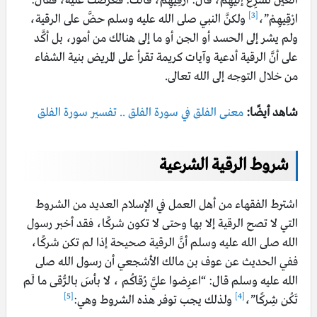
العَيْنُ تُسْرِعُ إليهِم، قالَ: ارْقِيهِمْ، قالَتْ: فَعَرَضْتُ عليه، فَقالَ:
[3]
ارْقِيهِمْ”،
ولكنَّ النبي صلى الله عليه وسلم حضَّ على الرقية،
ولم يشر إلى الحسد أو الجن أو ما إلى هنالك من أمور، بل أكَّد
على أنَّ الرقية أدعية وآيات كريمة تقرأ على المريض بنية الشفاء
من خلال التوجه إلى الله تعالى.
شاهد أيضًا:
معنى الفلق في سورة الفلق .. تفسير سورة الفلق
شروط الرقية الشرعية
اشترط الفقهاء من أهل العمل في الإسلام العديد من الشروط
التي لا تصح الرقية إلا بها وحتى لا تكون شركًا، فقد أخبر رسول
الله صلى الله عليه وسلم أنَّ الرقية صحيحة إذا لم تكن شركًا،
ففي الحديث عن عوف بن مالك الأشجعي أن رسول الله صلى
الله عليه وسلم قال: “اعرِضوا عليَّ رُقاكُم ، لا بأسَ بالرُّقى ما لَم
[5]
[4]
تَكُن شِركًا”،
ولذلك يجب توفر هذه الشروط وهي: