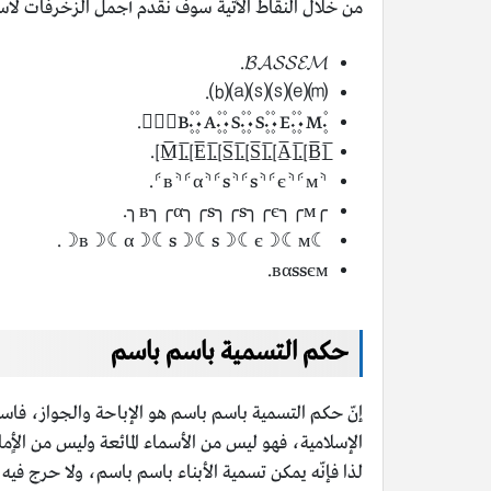
من خلال النقاط الآتية سوف نقدم أجمل الزخرفات لاسم
𝓑𝓐𝓢𝓢𝓔𝓜.
⒝⒜⒮⒮⒠⒨.
۰۪۫B۪۫۰۰۪۫A۪۫۰۰۪۫S۪۫۰۰۪۫S۪۫۰۰۪۫E۪۫۰۰۪۫M۪۫۰.
[̲̅B̲̅].[̲̅A̲̅].[̲̅S̲̅].[̲̅S̲̅].[̲̅E̲̅].[̲̅M̲̅].
⸄в⸅⸄α⸅⸄s⸅⸄s⸅⸄є⸅⸄м⸅.
╭в╮╭α╮╭s╮╭s╮╭є╮╭м╮.
☾в☽☾α☽☾s☽☾s☽☾є☽☾м☽.
вαssєм.
حكم التسمية باسم باسم
إنّ حكم التسمية باسم باسم هو الإباحة والجواز، فاس
الإسلامية، فهو ليس من الأسماء المائعة وليس من الأٍما
لذا فإنّه يمكن تسمية الأبناء باسم باسم، ولا حرج فيه 