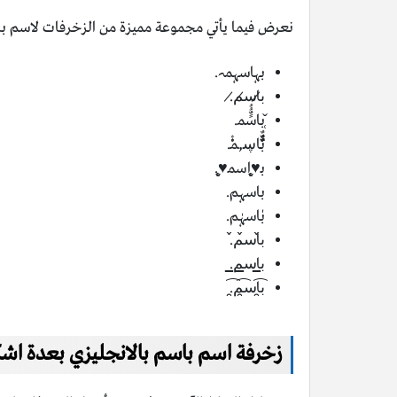
نعرض فيما يأتي مجموعة مميزة من الزخرفات لاسم باس
بہاسہمہ.
ب̷اس̷م̷.
̜̌باسًٌُُمـ.
بـٌـٌٌـٌٌٌـٌٌـٌاڛـ,ـمـْـْْـْ.
بـ♥̨̥̬̩اسمـ♥̨̥̬̩.
باسہم.
بٰٰاسہٰم.
ب̀́اس̀́م̀́.
ب̲اس̲م̲.
ب̯͡اس̯͡م̯͡.
زخرفة اسم باسم بالانجليزي بعدة اش