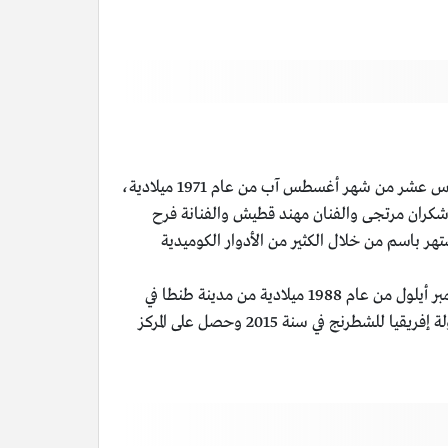
هو ممثل سوري الجنسية وابن الصحفي السوري إبراهيم ياخور، ولد باسم ياخور في يوم السادس عشر من شهر أغسطس آب من عام 1971 ميلادية،
خرجوا معه في المعهد الفنانة شكران مرتجى والفنان مهند قطيش والفنانة فرح
لفنانين السوريين في يوم السادس عشر من شهر فبراير شباط من عام 1999 ميلادية، اشتهر باسم من خلال الكثير من الأدوار الكوميدية
هو أستاذ دولي كبير في الشطرنج، اسمه باسم سمير أمين من مواليد يوم التاسع من سبتمبر أيلول من عام 1988 ميلادية من مدينة طنطا في
مصر، وصل باسم في سنة 2018 إلى أعلى تصنيف دولي في الشطرنج في تاريخ العرب وإفريقيا وهو 2709، وقد حصل على بطولة إفريقيا للشطرنج في سنة 2015 وحصل على المركز