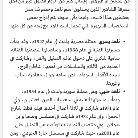
من الممثلين أو غيرهم، وينتاب كثير من الزوار فضول كبير من أجل
معرفة المشاهير الذين يحملون اسم ناهد وخصوصًا ممن
يعشقون هذا الاسم، وفيما يأتي سوف يتم إدراج بعض
الشخصيات المشهورة التي تحمل اسم ناهد مع لمحة عن كل منها:
ناهد يسري
: ممثلة مصرية ولدت في عام 1947م، وقد بدأت
مسيرتها الفنية في عام 1968م، وساعدتها شقيقتها الفنانة
سامية شكري على دخول عالم التمثيل والفن، وشاركت في
العديد من الأفلام والمسلسلات من أهمها: شاطئ المرح،
سيدة الأقمار السوداء، نص ساعة جواز، مغامرة شباب
وغيرها.
ناهد حلبي
: وهي ممثلة سورية ولدت في عام 1954م،
وبدأت مسيرتها الفنية في سبعينيات القرن العشرين، وفي
عام 1971م شاركت في ثلاثة أعمال أحدها فيلم قطط شارع
الحمرا، وفي عام 1972م شاركت في مسلسل وضحا وابن
عجلان، وفي منتصف الثمانينات توقفت عن التمثيل حتى
عام 2001م، حيث شاركت في مسلسل حارة الجودي، ومن