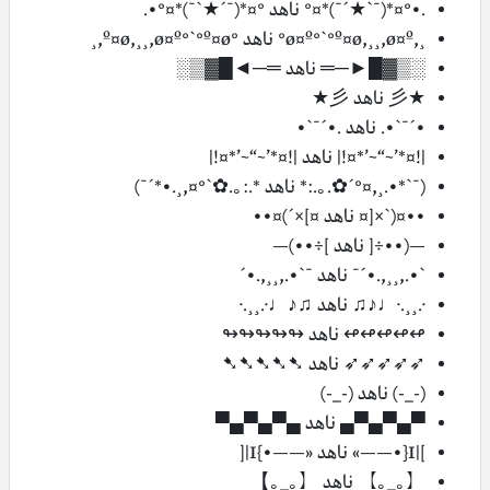
.•°¤*(¯`★´¯)*¤° ناهد °¤*(¯´★`¯)*¤°•.
¸,ø¤º°`°º¤ø,¸¸,ø¤º° ناهد °º¤ø,¸¸,ø¤º°`°º¤ø,¸
░▒▓█►─═ ناهد ═─◄█▓▒░
★彡 ناهد 彡★
•´¯`•. ناهد .•´¯`•
|!¤*’~“~’*¤!| ناهد |!¤*’~“~’*¤!|
(¯`*•.¸,¤°´✿.｡.:* ناهد *.:｡.✿`°¤,¸.•*´¯)
••¤(`×[¤ ناهد ¤]×´)¤••
—(••÷[ ناهد ]÷••)—
`•.,¸¸,.•´¯ ناهد ¯`•.,¸¸,.•´
·.¸¸.·♩♪♫ ناهد ♫♪♩·.¸¸.·
↫↫↫↫↫ ناهد ↬↬↬↬↬
➶➶➶➶➶ ناهد ➷➷➷➷➷
(-_-) ناهد (-_-)
▀▄▀▄▀▄ ناهد ▄▀▄▀▄▀
]|I{•——» ناهد «——•}I|[
【｡_｡】 ناهد 【｡_｡】