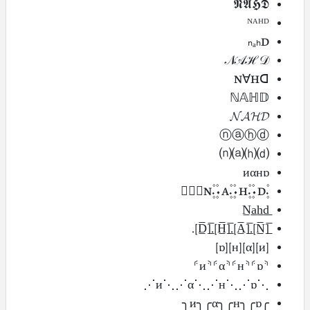
𝕹𝕬𝕳𝕯
ᴺᴬᴴᴰ
ₙₐₕD
𝒩𝒜ℋ𝒟
N∀Hᗡ
ℕ𝔸ℍ𝔻
𝓝𝓐𝓗𝓓
ⓝⓐⓗⓓ
⒩⒜⒣⒟
иαнɒ
۰۪۫N۪۫۰۰۪۫A۪۫۰۰۪۫H۪۫۰۰۪۫D۪۫۰
[̲̅N̲̅].[̲̅A̲̅].[̲̅H̲̅].[̲̅D̲̅].
[и][α][н][ɒ]
⸄и⸅⸄α⸅⸄н⸅⸄ɒ⸅
⋰и⋱⋰α⋱⋰н⋱⋰ɒ⋱
╭и╮╭α╮╭н╮╭ɒ╮