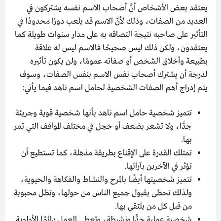
يعتقد بعض الأشخاص أنَّ أصحاب الاسم نفسه يشتركون في
العديد من الصفات، وذلك لأنَّ الاسم قد يلعب دورًا محدودًا في
التأثير على صاحبه نتيجة التصاقه به على مدار سنوات طويلة كما
يعتقدون، ولكن ذلك ليس صحيحًا فالاسم ليس له علاقة
بطبيعة وأخلاق الشخص أو صفاته عمومًا، ولن يكون تأثيره
لدرجة أن يشترك أصحاب نفس الاسم بنفس الصفات، وسوف
يتم إدراج أهم الصفات الشخصية لحامل اسم ناهد فيما يأتي:
تتميز شخصية حامل اسم ناهد بأنها شخصية قوية وجريئة
جدًّا، ولا تشعر بضعف أو خجل في مختلف المواقف التي تمر
بها.
تمتلك القدرة على الإقناع بطريقة مذهلة، كما تستطيع أن
تؤثر في الآخرين بآرائها.
تتميز شخصيتها أيضًا بالمرح والنشاط والفكاهة والحيوية،
ولذلك تحظى بقبول جميع الناس من حولها، وتظل محبوبة
من قبل كل من يلتقي بها.
شخصية عملية جدًّا ونشيطة، وتعطي العمل دائمًا الأولوية