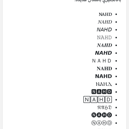
NAHD
𝑁𝐴𝐻𝐷
𝘕𝘈𝘏𝘋
𝙽𝙰𝙷𝙳
𝑵𝑨𝑯𝑫
𝙉𝘼𝙃𝘿
ＮＡＨＤ
𝐍𝐀𝐇𝐃
𝗡𝗔𝗛𝗗
ⲚⲀⲎⲆ
🅽🅰🅷🅳
🄽🄰🄷🄳
𝔑𝔄ℌ𝔇
🅝🅐🅗🅓
ⓃⒶⒽⒹ