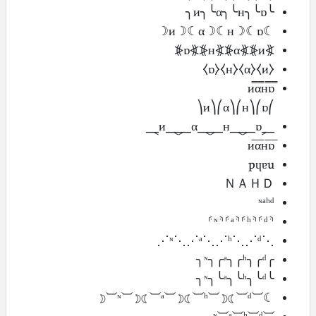
╰и╮╰α╮╰н╮╰ɒ╮
☾и☽☾α☽☾н☽☾ɒ☽
⦕и⦖⦕α⦖⦕н⦖⦕ɒ⦖
⧼и⧽⧼α⧽⧼н⧽⧼ɒ⧽
⎛и⎞⎛α⎞⎛н⎞⎛ɒ⎞
⸐и⸑⸐α⸑⸐н⸑⸐ɒ⸑
pɥɐu
ＮＡＨＤ
ᶰᵃʰᵈ
⸄ᶰ⸅⸄ᵃ⸅⸄ʰ⸅⸄ᵈ⸅
⋰ᶰ⋱⋰ᵃ⋱⋰ʰ⋱⋰ᵈ⋱
╭ᶰ╮╭ᵃ╮╭ʰ╮╭ᵈ╮
╰ᶰ╮╰ᵃ╮╰ʰ╮╰ᵈ╮
☾⏡ᶰ⏡☽☾⏡ᵃ⏡☽☾⏡ʰ⏡☽☾⏡ᵈ⏡☽