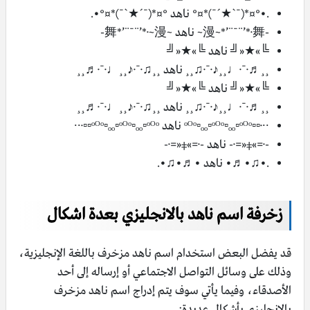
.•°¤*(¯`★´¯)*¤° ناهد °¤*(¯´★`¯)*¤°•.
-漫~*’¨¯¨’*·舞~ ناهد ~舞*’¨¯¨’*·~漫-
╚»★«╝ ناهد ╚»★«╝
¸¸♬·¯·♩¸¸♪·¯·♫¸¸ ناهد ¸¸♫·¯·♪¸¸♩·¯·♬¸¸
╚»★«╝ ناهد ╚»★«╝
¸¸♬·¯·♩¸¸♪·¯·♫¸¸ ناهد ¸¸♫·¯·♪¸¸♩·¯·♬¸¸
∙∙·▫▫ᵒᴼᵒ▫ₒₒ▫ᵒᴼᵒ▫ₒₒ▫ᵒᴼᵒ ناهد ᵒᴼᵒ▫ₒₒ▫ᵒᴼᵒ▫ₒₒ▫ᵒᴼᵒ▫▫·∙∙
-·=»‡«=·- ناهد -·=»‡«=·-
.•♫•♬• ناهد •♬•♫•.
زخرفة اسم ناهد بالانجليزي بعدة اشكال
قد يفضل البعض استخدام اسم ناهد مزخرف باللغة الإنجليزية،
وذلك على وسائل التواصل الاجتماعي أو إرساله إلى أحد
الأصدقاء، وفيما يأتي سوف يتم إدراج اسم ناهد مزخرف
بالانجليزي بأشكال عديدة: