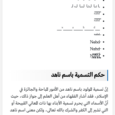
⏡ᶰ⏡ᵃ⏡ʰ⏡ᵈ
╰ᶰ╯╰ᵃ╯╰ʰ╯╰ᵈ╯
⸏ᶰ⸏⸏ᵃ⸏⸏ʰ⸏⸏ᵈ⸏
N̷a̷h̷d̷
حكم التسمية باسم ناهد
إنَّ تسمية المولود باسم ناهد من الأمور المباحة والجائزة في
الإسلام، فقد أشار الفقهاء من أهل العلم إلى جواز ذلك، حيث
أنَّ الأسماء التي يحرم تسمية الأبناء بها ذات المعاني القبيحة أو
التي تشير إلى الكفر والشرك بالله تعالى، ولكن معنى اسم ناهد