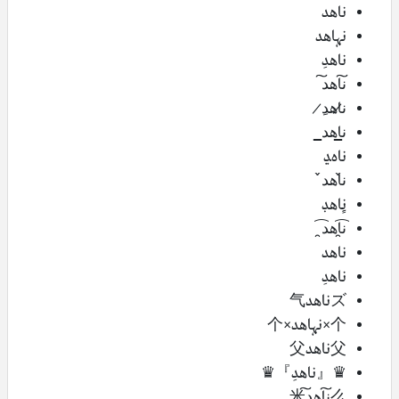
ناهد
نہاهد
ناهدِ
ن͠اهد͠
ن̷اهد̷ِ
ن̲اهد̲
ناهﮃ
ن̀́اهد̀́
نـِِـِـاهڊ
ن̯͡اهد̯͡
ناهد
ناهدِ
ズناهد气
个×نہاهد×个
父ناهد父
♛『ناهدِ』♛
么ن͠اهد͠米