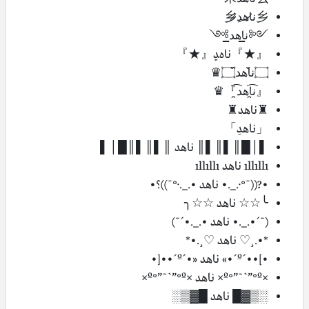
乡ن̷اهد̷ِ乡
༺ن̲اهد̲༻
『★』ناهﮃ『★』
۝ن̀́اهد̀́۝♛
『ن̯͡اهد̯͡』♛
♜ناهد♜
「ناهدِ」
▌│█║▌║▌║ ناهد ║▌║▌║█│▌
ıllıllı ناهد ıllıllı
•?((¯°·._.• ناهد •._.·°¯))؟•
╰☆☆ ناهد ☆☆╮
(¯´•._.• ناهد •._.•´¯)
*•.¸♡ ناهد ♡¸.•*
•]••´º´•» ناهد «•´º´••[•
×º°”˜`”°º× ناهد ×º°”˜`”°º×
░▒▓█ ناهد █▓▒░