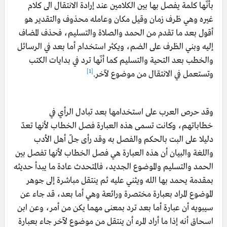
بأنّها كلمة يفصل بها بين الكلامين عند إرادة الانتقال الى كلام
غيره وهي ظرف زمان وقيل مكان وعامله محذوف والتقدير هو
أقول بعد ما تقدم من الحمد والصلاة والتسليم، فحذف المضاف
إليه وبني الظرف على الضم، ويكثر استخدام أما بعد في الرسائل
والخطب بعد التحية والتسليم كما أنّها ترد في بدايات الكتب
[1]
وتستعمل في الانتقال من موضوع لآخر.
وقد حرص العرب على استخدامها بعد تبادل الرأي في
خطاباتهم، وكانت تسمى هذه العبارة فصل الخطاب لأنها تعدّ
دليلا على البت بالحكم والفصل به وقد رأى جلّ أهل الأدب
واللغة والبيان أن هذه العبارة هي فصل الخطاب لأنها تفصل بين
الحمد والتسليم والموضوع الجديد، فالمتحدث عادة ما يبدأ حديثه
بمقدمة يحمد بها الله ويثني عليه ثم ينتقل مباشرة إلى جوهر
الموضوع المراد بعبارة مختصرة ورائعة وهي أما بعد، قد جاء عن
سيبويه أن عبارة أما بعد ترد بمعنى مهما يكن من أمر، وعن ابن
اسحاق أنه إذا ما أراد المرء أن ينتقل من موضوع لآخر جاء بعبارة