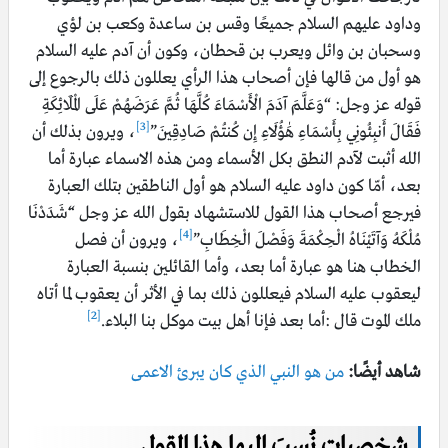
وداود عليهم السلام جميعًا وقس بن ساعدة وكعب بن لؤي
وسحبان بن وائل ويعرب بن قحطان، وكون أن آدم عليه السلام
هو أول من قالها فإن أصحاب هذا الرأي يعللون ذلك بالرجوع إلى
قوله عز وجل: “وَعَلَّمَ آدَمَ الْأَسْمَاءَ كُلَّهَا ثُمَّ عَرَضَهُمْ عَلَى الْمَلَائِكَةِ
[3]
فَقَالَ أَنبِئُونِي بِأَسْمَاءِ هَٰؤُلَاءِ إِن كُنتُمْ صَادِقِينَ”
، ويرون بذلك أن
الله أثبت لآدم النطق بكل الأسماء ومن هذه الاسماء عبارة أما
بعد، أمّا كون داود عليه السلام هو أول الناطقين بتلك العبارة
فيرجع أصحاب هذا القول للاستشهاد بقول الله عز وجل “َشَدَدْنَا
[4]
مُلْكَهُ وَآتَيْنَاهُ الْحِكْمَةَ وَفَصْلَ الْخِطَابِ”
، ويرون أن فصل
الخطاب هنا هو عبارة أما بعد، وأما القائلين بنسبة العبارة
ليعقوب عليه السلام فيعللون ذلك بما في الأثر أن يعقوب لما أتاه
[2]
ملك الموت قال :أما بعد فإنا أهل بيت موكل بنا البلاء.
شاهد أيضًا:
من هو النبي الذي كان يبرئ الاعمى
شخصيات نُسبَ إليها هذا القول