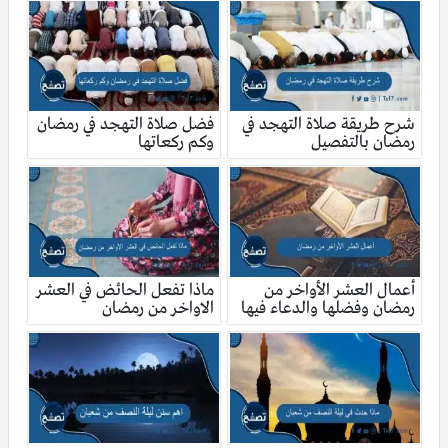
شرح طريقة صلاة التهجد في
فضل صلاة التهجد في رمضان
رمضان بالتفصيل
وكم ركعاتها
أعمال العشر الأواخر من
ماذا تفعل الحائض في العشر
رمضان وفضلها والدعاء فيها
الاواخر من رمضان