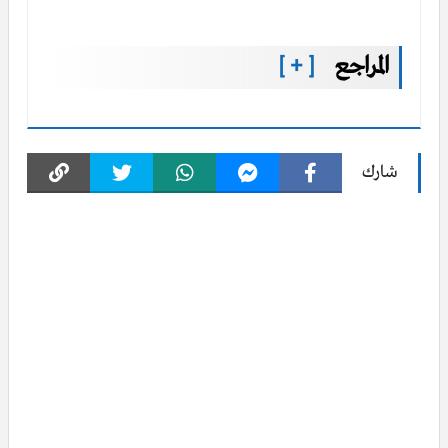
المراجع
[ + ]
شارك