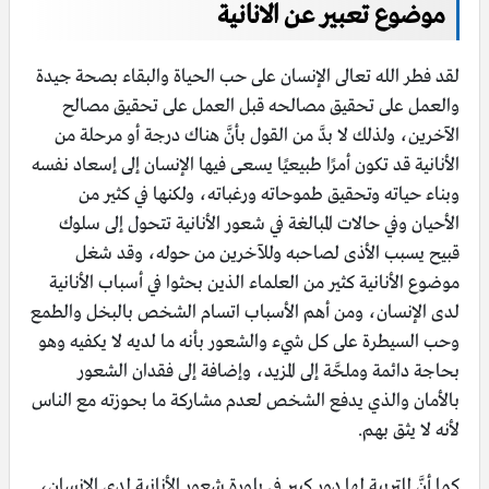
موضوع تعبير عن الانانية
لقد فطر الله تعالى الإنسان على حب الحياة والبقاء بصحة جيدة
والعمل على تحقيق مصالحه قبل العمل على تحقيق مصالح
الآخرين، ولذلك لا بدَّ من القول بأنَّ هناك درجة أو مرحلة من
الأنانية قد تكون أمرًا طبيعيًا يسعى فيها الإنسان إلى إسعاد نفسه
وبناء حياته وتحقيق طموحاته ورغباته، ولكنها في كثير من
الأحيان وفي حالات المبالغة في شعور الأنانية تتحول إلى سلوك
قبيح يسبب الأذى لصاحبه وللآخرين من حوله، وقد شغل
موضوع الأنانية كثير من العلماء الذين بحثوا في أسباب الأنانية
لدى الإنسان، ومن أهم الأسباب اتسام الشخص بالبخل والطمع
وحب السيطرة على كل شيء والشعور بأنه ما لديه لا يكفيه وهو
بحاجة دائمة وملحَّة إلى المزيد، وإضافة إلى فقدان الشعور
بالأمان والذي يدفع الشخص لعدم مشاركة ما بحوزته مع الناس
لأنه لا يثق بهم.
كما أنَّ للتربية لها دور كبير في بلورة شعور الأنانية لدى الإنسان،