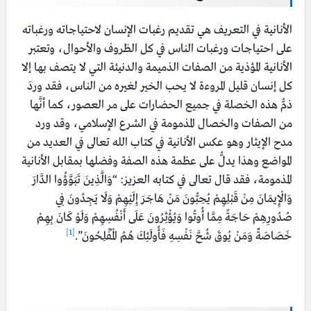
الأنانية في التعريف هي تقديم رغبات الإنسان لاحتياجاته ورغباته
على احتياجات ورغبات الناس في كل الظروف والأحوال، وتعتبر
الأنانية المؤذية من الصفات الذميمة والدنيئة التي لا يتصف بها إلا
كل إنسان قليل المروءة لا يحب الخير لغيره من الناس، فقد وردَ
ذمُّ هذه الخصلة في جميع الحضارات على مر العصور، كما أنَّها
من الصفات والخصال المذمومة في الشرع الإسلامي، وقد ورد
مدح الإيثار وهو عكس الأنانية في كتاب الله تعالى في العديد من
المواضع وهذا يدلُّ على عظمة هذه الصفة وفضلها بمقابل الأنانية
المذمومة، فقد قال تعالى في كتابه العزيز: “وَالَّذِينَ تَبَوَّؤُوا الدَّارَ
وَالْإِيمَانَ مِنْ قَبْلِهِمْ يُحِبُّونَ مَنْ هَاجَرَ إِلَيْهِمْ وَلَا يَجِدُونَ فِي
صُدُورِهِمْ حَاجَةً مِمَّا أُوتُوا وَيُؤْثِرُونَ عَلَى أَنْفُسِهِمْ وَلَوْ كَانَ بِهِمْ
[1]
خَصَاصَةٌ وَمَنْ يُوقَ شُحَّ نَفْسِهِ فَأُولَئِكَ هُمُ الْمُفْلِحُونَ”.