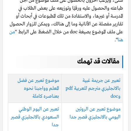
شتى، ويرغب آخرون بالحصول على ملف الموضوع من أجل
طباعته والحصول عليه ورقيًا وتوزيعه على بعض الطلاب في
المدرسة أو غيرها، والاستفادة من تلك المطبوعات في أبحاث أو
تقارير مفصلة عن الأنانية وما إلى هنالك، ويمكن للزوار الحصول
على ملف الموضوع بصيغة doc من خلال الضغظ على الرابط “
من
هنا
“.
مقالات قد تهمك
تعبير عن جريمة غبية
موضوع تعبير عن فضل
بالانجليزي مترجم للعربية pdf
المعلم وواجبنا نحوه
وdoc
بعناصره كاملة
موضوع تعبير عن الروتين
تعبير عن اليوم الوطني
اليومي بالانجليزي قصير جدا
السعودي بالانجليزي قصير
جدا