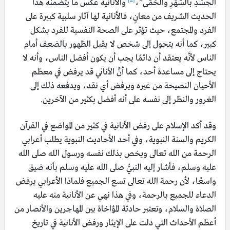
الجسَدِ بالسَّهَرِ والْحُمَّى”،
والأنانية عكس ما يتضمنه هذا
الحديث الشريف من معانٍ، فالأنانية لها آثار سلبية كبيرة على
الفرد والمجتمع، حيث تؤثر على الصحة النفسية للفرد بشكل
كبير، كما أنه يتحول إلى شخص لا يقبل الظهور بالضعف أمام
الناس لأنَّه يعتقد أن دائمًا يجب أن يكون أفضل الناس، وأنه لا
يحتاج إلى مساعدة أحد، كما أنَّ الأناني قد يرفض في معظم
الأحيان النصيحة من غيره ويرفض أي نقد، ويدفعه ذلك إلى
الغرور والنظر إلى نفسه على أنه أفضل بكثير من الآخرين.
وقد أكد الإسلام على رفض الأنانية في كثير من المواضع في القرآن
الكريم والسنة النبوية، وفي أحد الأحاديث النبوية يطلب أعرابي
الرحمة من الله تعالى ويخص بذلك نفسه ورسول الله صلى الله
عليه وسلم، فأشار إليه النبيُّ صلى الله عليه وسلم بأنه ضيق
واسعًا، لأن رحمة الله تعالى تسع الجميع فلماذا الأعرابي يرفض
الدعاء للجميع بالرحمة، وفي هذا نهي عن الأنانية منه عليه
الصلاة والسلام، وتعتبر حادثة المؤاخاة بين المهاجرين والأنصار من
أعظم الأحداث التي دلت على الإيثار ورفض الأنانية في تاريخ