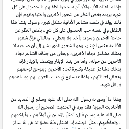
فإذا ما اعتاد الأب والأم أن يسمحوا لطفلهم بالحصول على كل
شيء يريده بغض النظر عن شعور الآخرين واحتياجاتهم فإن
ذلك يولد في نفسه مشاعر الأنانية بشكل كبير، وسوف ينشأ هذا
الطفل وفي نفسه حب الحصول على كل شيء بغض النظر عن
حاجة الآخرين وسوف يأخذ ولا يعطي، وبالتالي فإنَّ شعور
الأنانية عكس الإيثار، وهو الشعور الذي يشير إلى أن صاحبه لا
يمتلك مشاعرًا تجاه الآخرين، ويعاني من جفاف المشاعر تجاه
الآخرين من حوله، وأما من ينبذ الإيثار ويتصف بالإيثار فإنه
يمتلك مشاعرًا عميقة وكبيرة تجاه الآخرين ويتوجع لوجعهم
ويعاني لمعاناتهم، ولذلك يسارع في مد يد العون لهم ويساعدهم
في كل شيء.
وهذا ما أوصى به رسول الله صلى الله عليه وسلم في العديد من
الأحاديث النبوية فقد ورد في الحديث الصحيح أن رسول الله
صلى الله عليه وسلم قال: “مثلُ المؤمنين في تَوادِّهم ، وتَرَاحُمِهِم
، وتعاطُفِهِمْ . مثلُ الجسَدِ إذا اشتكَى منْهُ عضوٌ تدَاعَى لَهُ سائِرُ
[2]