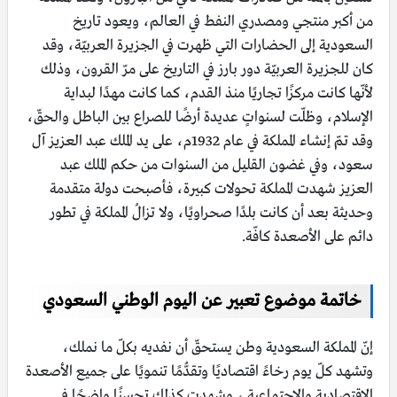
من أكبر منتجي ومصدري النفط في العالم، ويعود تاريخ
السعودية إلى الحضارات التي ظهرت في الجزيرة العربيّة، وقد
كان للجزيرة العربيّة دور بارز في التاريخ على مرّ القرون، وذلك
لأنّها كانت مركزًا تجاريًا منذ القدم، كما كانت مهدًا لبداية
الإسلام، وظلّت لسنواتٍ عديدة أرضًا للصراع بين الباطل والحقّ،
وقد تمّ إنشاء المملكة في عام 1932م، على يد الملك عبد العزيز آل
سعود، وفي غضون القليل من السنوات من حكم الملك عبد
العزيز شهدت المملكة تحولات كبيرة، فأصبحت دولة متقدمة
وحديثة بعد أن كانت بلدًا صحراويًا، ولا تزالُ المملكة في تطور
دائم على الأصعدة كافّة.
خاتمة موضوع تعبير عن اليوم الوطني السعودي
إنّ المملكة السعودية وطن يستحقّ أن نفديه بكلّ ما نملك،
وتشهد كلّ يوم رخاءً اقتصاديًا وتقدُّمًا تنمويًا على جميع الأصعدة
الاقتصادية والاجتماعية ، وشهدت كذلك تحسنًا واضحًا في