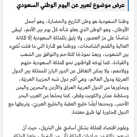
عرض موضوع تعبير عن اليوم الوطني السعودي
وطننا السعودية هو وطن التاريخ والحضارة، وهو أجمل
الأوطان، وهو الوطن الذي يعلو شأنه كلّ يوم بين الأمم، ليبقى
شامخًا على مرّ العصور، ولا يليق بالمملكة السعودية إلّا المكانة
العالية والقمم الشامخات، ووطننا هو المنارة التي ما فتئت تُضيء
بين الشعوب، ويعدّ نموذجًا للتلاحم والتوافق بين الشعب
والقيادة، كما يُوجّه المواطنون نحو المملكة السعودية حبّهم
وولاءهم، ولا يمكن التغافل عن الدور البارز للمملكة بين الدول
العربيّة ودول العالم، وهي أكبر دول شبه الجزيرة العربيّة،
ويجاورها من الدول العربية العراق والأردن والبحرين واليمن
وسلطنة عمان والكويت وقطر، كما يحدّها من الغرب البحر
الأحمر، ويحدها أيضًا خليج العقبة والخليج العربيّ، وتربطها مع
الدول المجاورة لها طرق معبّدة.
ويقوم اقتصاد المملكة بشكلٍ أساسيّ على البترول، حيث أنّ
تسعين بالمئة من صادرات المملكة تأتي من البترول، وتعدّ المملكة