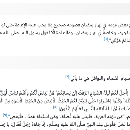
بعض قومه في نهار رمضان فصومه صحيح ولا يجب عليه الإعادة حتى لو كا
، وخاصةً في نهار رمضان، وذلك امتثالًا لقول رسول الله -صلى الله عليه و
[3]
ئِمٌ مَرَّتَيْنِ”.
[7]
صيام القضاء والنوافل هي ما يأتي:
مْ لَيْلَةَ الصِّيَامِ الرَّفَثُ إِلَىٰ نِسَائِكُمْ ۚ هُنَّ لِبَاسٌ لَّكُمْ وَأَنتُمْ لِبَاسٌ لَّهُنَّ ۗ عَ
ْ ۚ وَكُلُوا وَاشْرَبُوا حَتَّىٰ يَتَبَيَّنَ لَكُمُ الْخَيْطُ الْأَبْيَضُ مِنَ الْخَيْطِ الْأَسْوَدِ مِنَ الْفَجْر
[8]
لِكَ يُبَيِّنُ اللَّهُ آيَاتِهِ لِلنَّاسِ لَعَلَّهُمْ يَتَّقُونَ}.
[9]
َن ذَرَعَه القَيْءُ، فليس عليه قَضاءٌ، ومَنِ استَقاءَ عَمدًا، فلْيَقْضِ”.
جُلُوسٌ عِنْدَ النبيِّ صَلَّى اللهُ عليه وسلَّمَ، إذْ جَاءَهُ رَجُلٌ فَقَالَ: يا رَسولَ ال