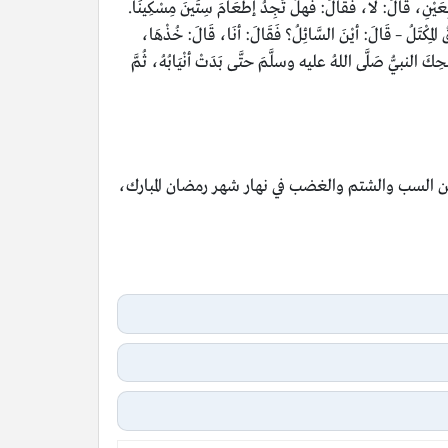
عَيْنِ، قَالَ: لَا، فَقَالَ: فَهلْ تَجِدُ إطْعَامَ سِتِّينَ مِسْكِينًا.
لمِكْتَلُ – قَالَ: أيْنَ السَّائِلُ؟ فَقَالَ: أنَا، قَالَ: خُذْهَا،
فَضَحِكَ النبيُّ صَلَّى اللهُ عليه وسلَّمَ حتَّى بَدَتْ أنْيَابُهُ، ثُمَّ
ن السب والشتم والغضب في نهار شهر رمضان المبارك،