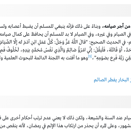
 من أجر صيامه،
وبناءً على ذلك فإنّه ينبغي للمسلم أن يضبط أعصابه ولس
- في الصيام وفي غيره، وفي الصيام لا بد للمسلم أن يحافظ على كمال صيا
ح: “قالَ اللَّهُ عَزَّ وَجَلَّ: كُلُّ عَمَلِ ابْنِ آدَمَ له إِلَّا الصِّيَامَ، فإنَّه لي
ٌ، أَوْ قَاتَلَهُ، فَلْيَقُلْ: إنِّي امْرُؤٌ صَائِمٌ وَالَّذِي نَفْسُ مُحَمَّدٍ بيَدِهِ، لَخُلُوفُ فَمِ
[1]
َقِيَ رَبَّهُ فَرِحَ بصَوْمِهِ”،
وهو ما أفتت به اللجنة الدائمة للبحوث العلمية وال
البخار يفطر الصائم
ام عند السنة والشيعة، ولكن ذلك لا يعني عدم ترتب أحكام أخرى على فع
الشهور، وعلى المرء أن يحذر من ارتكاب هذا الإثم في رمضان، لأنه ينقص من 