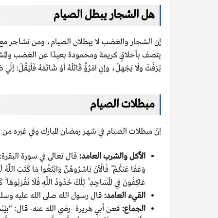
هل الشجار يبطل الصيام
إن الشجار والغضب لا يبطلان الصيام، ومن تشاجر مع 
يتصف بأخلاقٍ كريمة ومحمودة بعيدًا عن الغضب والمشاجرة
يَرْفُثْ ولَا يَجْهلْ، وإنِ امْرُؤٌ قَاتَلَهُ أوْ شَاتَمَهُ فَلْيَقُلْ: إنِّي صَا
مبطلات الصيام
إنّ مبطلات الصيام في شهر رمضان المبارك وفي غيره من 
الأكل والشرب العامد:
قال تعالى في سورة البقرة: {أُحِلَّ لَكُ
وَعَفَا عَنكُمْ ۖ فَالْآنَ بَاشِرُوهُنَّ وَابْتَغُوا مَا كَتَبَ اللَّهُ لَكُم
عَاكِفُونَ فِي الْمَسَاجِدِ ۗ تِلْكَ حُدُودُ اللَّهِ فَلَا تَقْرَبُوهَا ۗ كَذَٰ
القيء العامد:
قال رسول الله صلى الله عليه وسلم: “م
الجماع:
فعن أبي هريرة -رضي الله عنه- قال: “بيْنَما نَحْنُ 