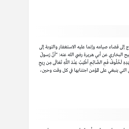
لى قضاء صيامه وإنما عليه الاستغفار والتوبة إلى
لبخاري عن أبي هريرة رضي الله عنه: “أنَّ رَسولَ
َدِهِ لَخُلُوفُ فَمِ الصَّائِمِ أطْيَبُ عِنْدَ اللَّهِ تَعَالَى مِن رِيحِ
لتي ينبغي على المؤمن اجتنابها في كل وقت وحين،