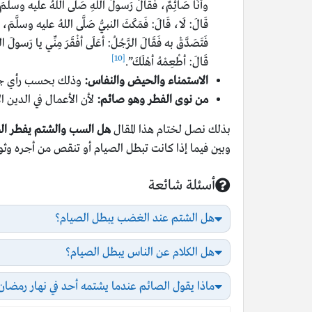
وأَنَا صَائِمٌ، فَقَالَ رَسولُ اللَّهِ صَلَّى اللهُ عليه وسلَّمَ: ه
قَالَ: لَا، قَالَ: فَمَكَثَ النبيُّ صَلَّى اللهُ عليه وسلَّمَ، فَب
فَتَصَدَّقْ به فَقَالَ الرَّجُلُ: أعَلَى أفْقَرَ مِنِّي يا رَسولَ اللّ
[10]
قَالَ: أطْعِمْهُ أهْلَكَ”.
الاستمناء والحيض والنفاس:
وذلك بحسب رأي جم
من نوى الفطر وهو صائم:
لأن الأعمال في الدين ا
بذلك نصل لختام هذا المقال
هل السب والشتم يفطر الص
وبين فيما إذا كانت تبطل الصيام أو تنقص من أجره وثوا
أسئلة شائعة
أسئلة شائعة
هل الشتم عند الغضب يبطل الصيام؟
هل الكلام عن الناس يبطل الصيام؟
ماذا يقول الصائم عندما يشتمه أحد في نهار رمضان