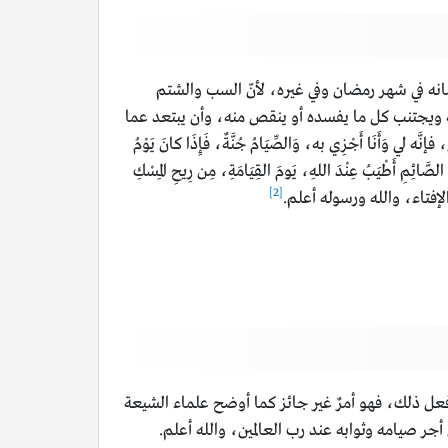
انه في شهر رمضان وفي غيره، لأنّ السب والشتم
مه ويجتنب كل ما يفسده أو ينقص منه، وأن يبتعد عما
 وَأَنَا أَجْزِي به، وَالصِّيَامُ جُنَّةٌ، فَإِذَا كانَ يَوْمُ
 الصَّائِمِ أَطْيَبُ عِنْدَ اللهِ، يَومَ القِيَامَةِ، مِن رِيحِ المِسْكِ
[2]
إفتاء، والله ورسوله أعلم.
ل ذلك، فهو أمرٌ غير جائز كما أوضح علماء الشيعة
أجر صيامه وثوابه عند رب العالمين، والله أعلم.