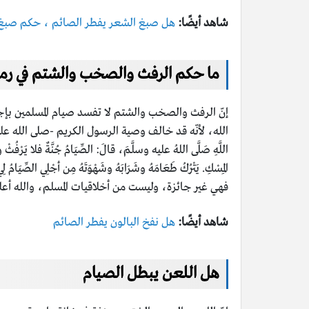
شاهد أيضًا:
هل صبغ الشعر يفطر الصائم ، حكم صبغ ا
ما حكم الرفث والصخب والشتم في رم
إنّ الرفث والصخب والشتم لا تفسد صيام المسلمين بإجم
الله، لأنّه قد خالف وصية الرسول الكريم -صلى الله عل
اللَّهِ صَلَّى اللهُ عليه وسلَّمَ، قالَ: الصِّيَامُ جُنَّةٌ فلا يَرْفُثْ ولَا 
المِسْكِ. يَتْرُكُ طَعَامَهُ وشَرَابَهُ وشَهْوَتَهُ مِن أجْلِي الصِّيَامُ 
فهي غير جائزة، وليست من أخلاقيات المسلم، والله أعل
شاهد أيضًا:
هل نفخ البالون يفطر الصائم
هل اللعن يبطل الصيام