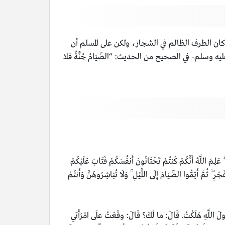
ن الطرف الظالم في الشجار، ولكن على المسلم أن
سلم- في الصحيح من الحديث: “الصِّيَامُ جُنَّةٌ فلا
لِمَ اللَّهُ أَنَّكُمْ كُنتُمْ تَخْتَانُونَ أَنفُسَكُمْ فَتَابَ عَلَيْكُمْ
ِ ۖ ثُمَّ أَتِمُّوا الصِّيَامَ إِلَى اللَّيْلِ ۚ وَلَا تُبَاشِرُوهُنَّ وَأَنتُمْ
لَّهِ هَلَكْتُ. قَالَ: ما لَكَ؟ قَالَ: وقَعْتُ علَى امْرَأَتي