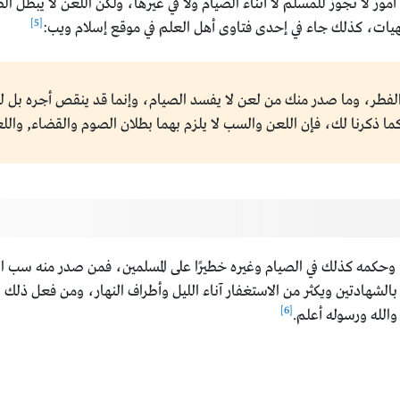
ور لا تجوز للمسلم لا أثناء الصيام ولا في غيرها، ولكن اللعن لا يبطل
[5]
نهيات، كذلك جاء في إحدى فتاوى أهل العلم في موقع إسلام ويب:
طر، وما صدر منك من لعن لا يفسد الصيام، وإنما قد ينقص أجره بل ل
ما ذكرنا لك، فإن اللعن والسب لا يلزم بهما بطلان الصوم والقضاء, والل
، وحكمه كذلك في الصيام وغيره خطيرًا على المسلمين، فمن صدر منه سب ال
ق بالشهادتين ويكثر من الاستغفار آناء الليل وأطراف النهار، ومن فعل ذ
[6]
والله ورسوله أعلم.