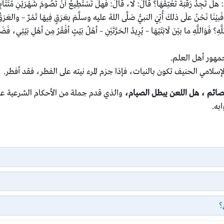
لْ تَجِدُ رَقَبَةً تُعْتِقُهَا؟ قَالَ: لَا، قَالَ: فَهلْ تَسْتَطِيعُ أنْ تَصُومَ شَهْرَيْنِ مُتَتَابِ
يْنَا نَحْنُ علَى ذلكَ أُتِيَ النبيُّ صَلَّى اللهُ عليه وسلَّمَ بعَرَقٍ فِيهَا تَمْرٌ – والعَرَقُ ا
َهِ؟ فَوَاللَّهِ ما بيْنَ لَابَتَيْهَا – يُرِيدُ الحَرَّتَيْنِ – أهْلُ بَيْتٍ أفْقَرُ مِن أهْلِ بَيْتِي، 
هور أهل العلم.
لإسلامي الحنيف تكون بالنيات، فإذا جزم المرء نيته على الفطر، فقد أفطر.
ائم ، هل اللعن يبطل الصيام،
والذي قدم جملة من الأحكام الشرعية ع
به.
؟