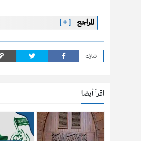
المراجع
[ + ]
شارك
اقرأ أيضا