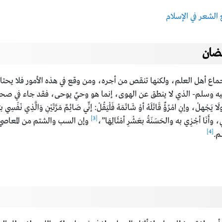
لشعر في الإسلام
ضان
اع أهل العلم، ولكنها تنقص من أجره، ومن وقع في هذه الأمور فلا يحتاج إ
يه وسلم- الذي لا ينطق عن الهوى، إنما هو وحيٌ يوحى، فقد جاء في صحيح ا
يَجْهلْ، وإنِ امْرُؤٌ قَاتَلَهُ أوْ شَاتَمَهُ فَلْيَقُلْ: إنِّي صَائِمٌ مَرَّتَيْنِ وَالَّذِي نَفْسِي بي
[3]
لِي، وأَنَا أجْزِي به والحَسَنَةُ بعَشْرِ أمْثَالِهَا”،
وإن السب والشتم من المعاصي ا
[4]
م.