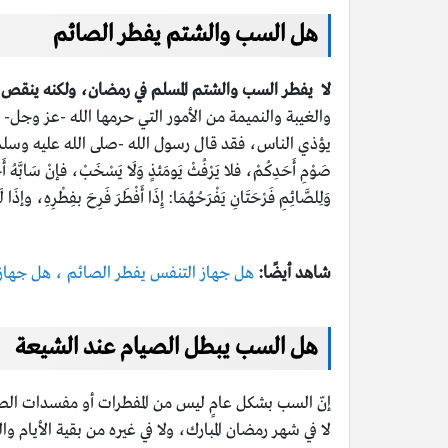
هل السب والشتم يفطر الصائم
لا يفطر السب والشتم المسلم في رمضان، ولكنه ينقص
والغيبة والنميمة من الأمور التي حرمها الله -عز وجل
يؤذي الناس، فقد قال رسول الله -صلى الله عليه وسلم- في الحديث الصحي
صَوْمِ أَحَدِكُمْ، فلا يَرْفُثْ يَومَئذٍ وَلَا يَسْخَبْ، فإنْ سَابَّهُ أَحَد
وَلِلصَّائِمِ فَرْحَتَانِ يَفْرَحُهُمَا: إِذَا أَفْطَرَ فَرِحَ بفِطْرِهِ، وإذَا ل
شاهد أيضًا:
هل جهاز التنفس يفطر الصائم ، هل جهاز 
هل السب يبطل الصيام عند الشيعة
إنّ السب بشكل عامٍ ليس من المفطرات أو مفسدات الصي
لا في شهر رمضان المبارك، ولا في غيره من بقية الأيام و