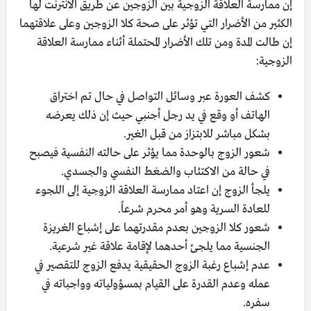
إن ممارسة العلاقة الزوجية بين الزوجين عن طريق الانترنت لها
الكثير من الأضرار التي تؤثر على صحة كلا الزوجين وعلى علاقتهما
إن طالت المدة ومن تلك الأضرار المحتملة أثناء ممارسة العلاقة
الزوجية:
كشف العورة عبر وسائل التواصل في حال تم اختراق
الهاتف أو وقع في يد رجل أجنبي حيث إن ذلك يعرضه
بشكل مباشر للابتزاز من قبل الغير.
شعور الزوج بالوحدة مما يؤثر على حالته النفسية فيصبح
في حالة من الاكتئاب والضغط النفسي والجسدي.
يلجأ الزوج إن اعتاد ممارسة العلاقة الزوجية إلى اللجوء
للعادة السرية وهو أمر محرم شرعاً.
شعور كلا الزوجين بعدم مقدرتهما على إشباع الغريزة
الجنسية مما يلجئ أحدهما لإقامة علاقة غير شرعية.
عدم إشباع رغبة الزوج الحقيقية يدفع الزوج للتقصير في
عمله وعدم القدرة على القيام بمسؤولياته وواجباته في
سفره.