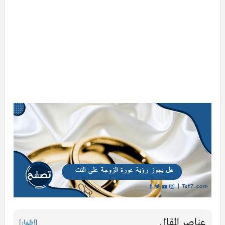
عناصر المقال
[
إظهار
]