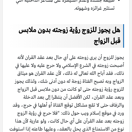
طبيعة جسده وعدم السيطرة على المشاعر الداخلية التي
تستثير غرائزه وشهوته.
هل يجوز للزوج رؤية زوجته بدون ملابس
قبل الزواج
يجوز للزوج أن يرى زوجته على أي حال بعد عقد القران لأنه
أصبحت زوجته في الشرع الإسلامي ولا حرج عليه ولا عليها في
ذلك، فقد أباح الله تعالى له ذلك، لأن عقد القران هو ميثاق
الزواج وبه تصبح الفتاة زوجة له دون أدنى شك، ولذلك يجوز
للزوج رؤية زوجته حتى لو كانت من دون ملابس قبل الزواج
وبعد عقد القران، لكن الأفضل أن ينتظرا إلى بعد الدخلة
والزفاف حتى لا تقع مشاكل توقع الفتاة أو أهلها في حرج، وقد
ورد في موقع إسلام ويب حول ذلك: “فلا حرج في رؤية الزوج
زوجته بعد عقد القرآن على أي حال كانت، ولو عارية لأن هذا
نوع من الاستمتاع الذي يحل بالعقد، وعليها طاعته إذا استوفت