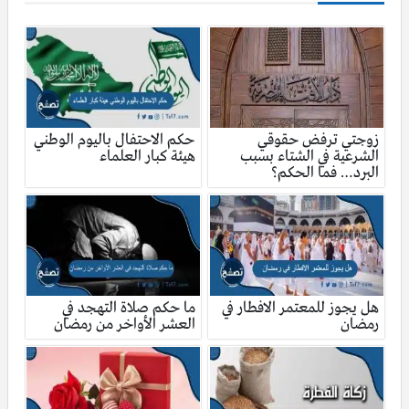
زوجتي ترفض حقوقي
حكم الاحتفال باليوم الوطني
الشرعية في الشتاء بسبب
هيئة كبار العلماء
البرد… فما الحكم؟
هل يجوز للمعتمر الافطار في
ما حكم صلاة التهجد في
رمضان
العشر الأواخر من رمضان