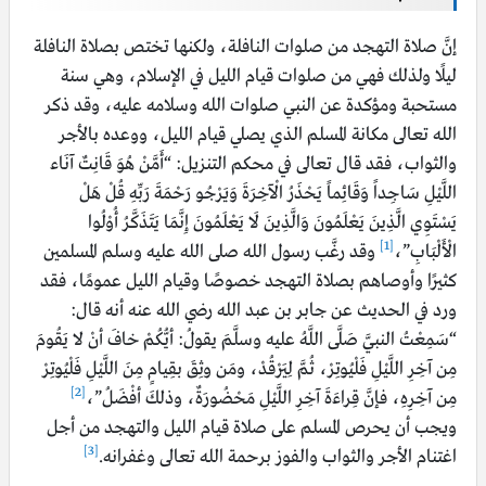
إنَّ صلاة التهجد من صلوات النافلة، ولكنها تختص بصلاة النافلة
ليلًا ولذلك فهي من صلوات قيام الليل في الإسلام، وهي سنة
مستحبة ومؤكدة عن النبي صلوات الله وسلامه عليه، وقد ذكر
الله تعالى مكانة المسلم الذي يصلي قيام الليل، ووعده بالأجر
والثواب، فقد قال تعالى في محكم التنزيل: “أَمَّنْ هُوَ قَانِتٌ آنَاء
اللَّيْلِ سَاجِداً وَقَائِماً يَحْذَرُ الْآخِرَةَ وَيَرْجُو رَحْمَةَ رَبِّهِ قُلْ هَلْ
يَسْتَوِي الَّذِينَ يَعْلَمُونَ وَالَّذِينَ لَا يَعْلَمُونَ إِنَّمَا يَتَذَكَّرُ أُوْلُوا
[1]
الْأَلْبَابِ”،
وقد رغَّب رسول الله صلى الله عليه وسلم المسلمين
كثيرًا وأوصاهم بصلاة التهجد خصوصًا وقيام الليل عمومًا، فقد
ورد في الحديث عن جابر بن عبد الله رضي الله عنه أنه قال:
“سَمِعْتُ النبيَّ صَلَّى اللَّهُ عليه وسلَّمَ يقولُ: أيُّكُمْ خافَ أنْ لا يَقُومَ
مِن آخِرِ اللَّيْلِ فَلْيُوتِرْ، ثُمَّ لِيَرْقُدْ، ومَن وثِقَ بقِيامٍ مِنَ اللَّيْلِ فَلْيُوتِرْ
[2]
مِن آخِرِهِ، فإنَّ قِراءَةَ آخِرِ اللَّيْلِ مَحْضُورَةٌ، وذلكَ أفْضَلُ”،
ويجب أن يحرص المسلم على صلاة قيام الليل والتهجد من أجل
[3]
اغتنام الأجر والثواب والفوز برحمة الله تعالى وغفرانه.