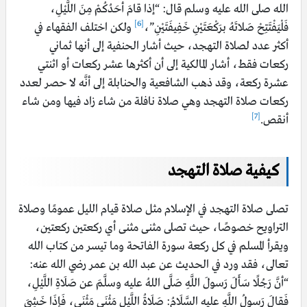
الله صلى الله عليه وسلم قال: “إذا قامَ أحَدُكُمْ مِنَ اللَّيْلِ،
[6]
فَلْيَفْتَتِحْ صَلاتَهُ برَكْعَتَيْنِ خَفِيفَتَيْنِ”،
ولكن اختلف الفقهاء في
أكثر عدد لصلاة التهجد، حيث أشار الحنفية إلى أنها ثماني
ركعات فقط، أشار المالكية إلى أن أكثرها عشر ركعات أو اثنتي
عشرة ركعة، وقد ذهب الشافعية والحنابلة إلى أنَّه لا حصر لعدد
ركعات صلاة التهجد وهي صلاة نافلة من شاء زاد فيها ومن شاء
[7]
أنقص.
كيفية صلاة التهجد
تصلى صلاة التهجد في الإسلام مثل صلاة قيام الليل عمومًا وصلاة
التراويح خصوصًا، حيث تصلى مثنى مثنى أي ركعتين ركعتين،
ويقرأ المسلم في كل ركعة سورة الفاتحة وما تيسر من كتاب الله
تعالى، فقد ورد في الحديث عن عبد الله بن عمر رضي الله عنه:
“أنَّ رَجُلًا سَأَلَ رَسولَ اللَّهِ صَلَّى اللهُ عليه وسلَّمَ عن صَلَاةِ اللَّيْلِ،
فَقالَ رَسولُ اللَّهِ عليه السَّلَامُ: صَلَاةُ اللَّيْلِ مَثْنَى مَثْنَى، فَإِذَا خَشِيَ