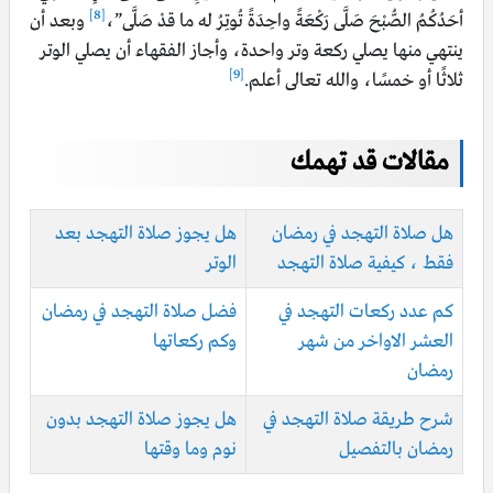
[8]
أحَدُكُمُ الصُّبْحَ صَلَّى رَكْعَةً واحِدَةً تُوتِرُ له ما قدْ صَلَّى”،
وبعد أن
ينتهي منها يصلي ركعة وتر واحدة، وأجاز الفقهاء أن يصلي الوتر
[9]
ثلاثًا أو خمسًا، والله تعالى أعلم.
مقالات قد تهمك
هل صلاة التهجد في رمضان
هل يجوز صلاة التهجد بعد
فقط ، كيفية صلاة التهجد
الوتر
كم عدد ركعات التهجد في
فضل صلاة التهجد في رمضان
العشر الاواخر من شهر
وكم ركعاتها
رمضان
شرح طريقة صلاة التهجد في
هل يجوز صلاة التهجد بدون
رمضان بالتفصيل
نوم وما وقتها