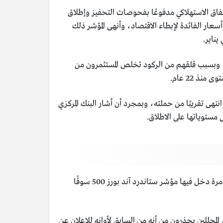
فائدة وارتفاع الإنفاق الاستهلاكي مدفوعًا بفحوصات التحفيز وإطلاق
عار الفائدة لإبطاء الاقتصاد، وأنهى المؤشر ذلك
ستهلكين، وبسبب قلقهم من الركود تخلص المستثمرون من
نتهى تقريبًا من حملته، وبمجرد أن أشار البنك المركزي
تنتهي السوق الصاعدة عندما تنخفض الأسهم بنسبة 20% عن أعلى مستوى لها، وهي الفترة المعروفة باسم السوق الهابطة، آخر مرة دخل فيها مؤشر ستاندرد آند بورز 500 سوقًا
حللين يحذرون من أنه من السابق لأوانه للاعلان عن