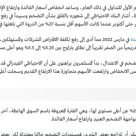
شر رقما قياسيا في 3 يناير 2022 وهو اليوم الأول للتداول في ذلك العام، وساعد انخفاض أسعار ال
 أشار البنك الاحتياطي إلى شعوره بالقلق بشأن التضخم وسيبدأ في رفع أس
دة
في مارس 2022 مما أدى إلى رفع تكلفة الاقتراض للشركات والم
إلى نطاق يتراوح بين 5.25% إلى 5.5% وهو أعلى مستوى منذ 22 عام.
م في الاعتدال، بدأ المستثمرون يراهنون على أن الاحتياطي الفيدرالي قد ا
كن أن تتراجع بعض الشيء، فمستويات التضخم حاليًا معتدلة لكن بعض الم