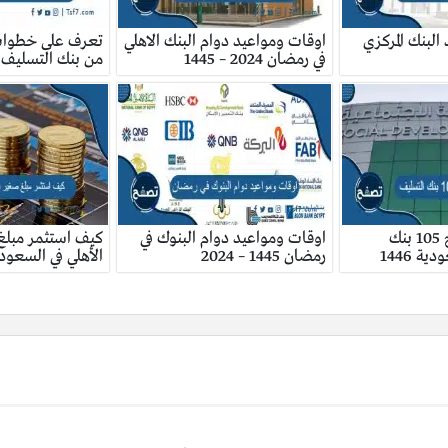
لبنك المركزي
اوقات ومواعيد دوام البنك الاهلي
تعرف على خطوا
في رمضان 2024 – 1445
من بنك التسليف 1446
كيف اعبي نموذج 105 بنك
اوقات ومواعيد دوام البنوك في
كيف استثمر مبلغ
ة 1446
رمضان 1445 – 2024
الأهلي في السعود