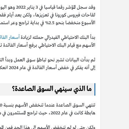
وقد سجل المؤ
لقاحات فيروس كورونا في تعزيزها، ولكن بعد أيام فقط،
الأسبوع منخفضا بنحو 2.5% في بداية تراجع وعر استمر حتى أكتوبر عندما كانت الأسهم أقل بنسبة 27% من الذروة التي بلغتها في يناير.
بدأ البنك الاحتياطي الفيدرالي حملته لزيادة
أسعار الفائ
الأسهم مع قيام البنك الاحتياطي برفع أسعار الفائدة تدريجياً من الصفر تقريباً 
ثم بدأت البيانات تشير نحو تباطؤ سوق العمل وبدأ التضخ
إلى أنه يفكر في خفض أسعار الفائدة في عام 2024 انعكس الانخفاض وارتفعت الأسهم متجاوزة هذا الارتفاع القديم وسجلت أعلى مستوياتها على الاطلاق.
ما الذي سينهي السوق الصاعدة؟
هابطة كانت في عام 2022، حيث تراجع المستثمرون في مواجهة التضخم العنيد وارتفاع أسعار الفائدة.
ولكن حتى لو لم تنخفض الأسهم إلى هذا الحد فمن المم