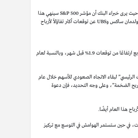
وقد رفع بنك جولدمان ساكس هدفه لمتوسط المؤشر لنهاية هذا العام من 5100 نقطة إلى 5200 نقطة، وعزز بنك UBS أيضًا هدفه حيث يرى خبراء البنك أن مؤشر S&P 500 سينهي هذا
العام عند 5400 نقطة ارتفاعًا من التقديرات السابقة البالغة 5100 نقطة، ويعكس هذا زيادة بنسبة 8% تقريبًا، وأعرب كل من جولدمان ساكس وUBS عن توقعات أكثر تفاؤلاً لأرباح
وتأتي توقعاتهم الجديدة في الوقت الذي من المتوقع الآن أن تنمو فيه أرباح شركات ستاندرد آند بورز 500 بنسبة 3.2% في الربع الرابع ارتفاعًا من توقعات 1.9% قبل شهر، وبالنسبة لعام
 الرئيسي” لبقاء الاتجاه الصعودي للأسهم خلال عام
ش الربح الضخمة”، وعلى وجه التحديد، فإن دعوة
اح هذا العام أيضًا.
ات، في حين ستستمر الهوامش في التوسع مع تركيز