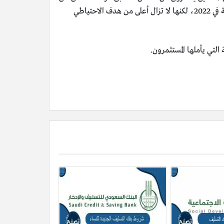
وصول التضخم للمستويات المستهدفة، ارتفع التضخم بنحو 3.4% على أساس سنوي في ديسمبر بانخفاض عن ذروة 9.1% المسجلة في 2022، لكنها لا تزال أعلى من هدف الاحتياطي
لتي يأملها المستثمرون.