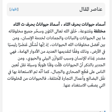
عناصر المقال
[
إظهار
]
أسماء حيوانات بحرف الثاء ، أسماءُ حيواناتْ بحرف ث الثاء
مختلفة
ومُتنوعة، خَلَق الله تعالى الكوْن وسخّر جميع مخلوقاته
ما بين الحيوانات والنباتات والجمادات لخدمة الإنسان، ومن
بين أفضل مخلوقات الله الحيوانات، إذ إنّها تُشكِّل عُنصُرًا رئيسيُا
في الأرض، وذلك وفقًا لتقديمها العديد من الأدوار الهامة، فهي
مصدر غِذاء للإنسان وسبب للتوازُن البيئي والحيوي، ومن
الجدير بالذكر أنّ الحيوانات ظلّت وقتًا طويلًا وسيلة نقل تُعين
الناس على قطْع الصحاري والجِبال، كما أنّه تم الاستعانة بها في
نقْل البضائع وأعمال التجارة المُختلفة، فالحيوانات من المخلوقات
التي يصعُب الاستغناء عنها.