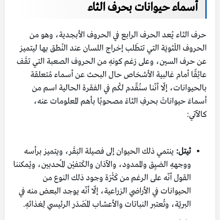
أسماء حيوانات بحرف الثاء
حرف الثاء يُعد الحرف الرابع في الحروف الأبجدية، وهو من
الحروف اللَثويَة التي تتطَلب إخراج اللسان عند النُطق بها ليتميز
عن حرف السين، وعلى رَغم كونهِ من الحروف الصعبة التي تقَف
عائِقًا أمام غالبية الأشخاص حال البحث عن أسماء مُتعلقة
بالحيوانات، إلّا أنّنا سنُقّدم لكُم في الفقرة الحالية اسم من
أسماءَ حيواناتْ بحرفِ الثاءْ مصحوبًا بأهم المعلومات عنه،
كالآتي:
ثيتل:
ينتمي ذلك الحيوان إلى فصيلة البَقَر، ويتميز برأسه
ووجههِ الضيِق والممدود، والآذان والكَتفيْن المُحدبين، ويُمكننا
القول أنّه على الرغم من كَثْرَة وجود ذلك النوع من
الحيوانات في الأراضي الزراعية، إلّا أنّه يوجد البعض منه في
البريّة، وتُعتبر النباتات والأعشاب المَصْدَر الرئيسي لِغذائهِ.