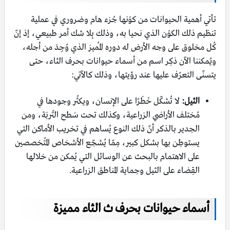
تأتي أهمية الحيوانات من كوْنها جُزء هام وضروري في عملية
تنظيم ذلك الكوْن الذي نحيا به، وذلك بِلا شك أمر طبيعي، إذ إنّ
كُل مخلوق على وجه الأرض له دوره المُميز الذي وُجِدَ من أجله،
ويُمكننا الآن ذكِر اسم من أسماء حيوانات بحرف الثاء، حتى
يتسنّى التعرُف عليها عند رؤيتها، وذلك كالآتي:
الثيل:
لا تُشكّل خَطَرًا على الإنسان، ويكثُر وجودها في
مُختلف الأراضي الزراعية، وكذلك تحت سَطح التُربَة، ومن
الجدير بالذكر أنّ ذلك النوع يُساهم في تخريب الأماكن التي
يستوطِن بها بشكل كبير، مِمّا يُشجّع الأشخاص المُتخصصين
على الاهتمام بالبحث عن الوسائل التي يُمكن من خلالها
القِضاء على الثيل وحِماية المناطق الزراعية.
أسماء حيوانات بحرف ث الثاء مميزة