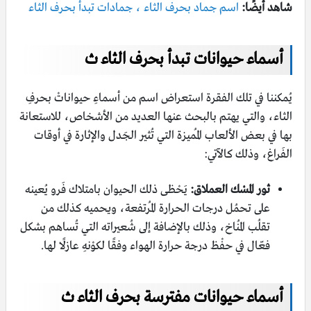
شاهد أيضًا:
اسم جماد بحرف الثاء ، جمادات تبدأ بحرف الثاء
أسماء حيوانات تبدأ بحرف الثاء ث
يُمكننا في تلك الفقرة استعراض اسم من أسماءِ حيواناتْ بحرفِ
الثاء، والتي يهتم بالبحث عنها العديد من الأشخاص، للاستعانة
بها في بعض الألعاب المُميزة التي تُثير الجَدل والإثارة في أوقات
الفَراغ، وذلك كالآتي:
ثور المسْك العملاق:
يَحْظى ذلك الحيوان بامتلاك فَرو يُعينه
على تحمُل درجات الحرارة المُرتفعة، ويحميه كذلك من
تقلُب المُناخ، وذلك بالإضافة إلى شُعيراته التي تُساهم بشكل
فعّال في حفْظ درجة حرارة الهواء وفقًا لكوْنهِ عازلًا لها.
أسماء حيوانات مفترسة بحرف الثاء ث