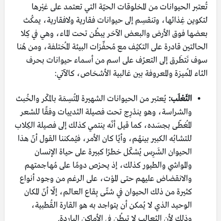
تُعتبر الحيوانات من المخلوقات الحيّة التي تعتمد على غيْرها
لتكوين غِذائها، وتنقسِم إلى حيوانات فقارية ولافقارية، يمكُث
بعضها فوق الأرض والبعض الآخر يبطُن تحت الماء، وهي في كِلا
الحالتين قادرة على التكيُف مع مُحفِّزات البيئة المُختلفة، ومن هُنا
سوف نَتطَرق إلى التعرُف على اسم من أسماء حيوانات بحرف
الثاء المُميزة والمعروفة بين غالبية الأشخاص، كالآتي:
الثَعْلَب:
يُعتبر من الحيوانات الشهيرة المُتسِمَة بالمَكْر والخُبث
والشراسة، وهو يندْرِج تحت فصيلة الثدييات وفقًا للشعر
المُغطّى بجسَده، كما قيل أنّه ينتمي كذلك إلى فصيلة الكِلاب
للتشابُه الكبير بينهُم، وأيًا كان الأمر، فيُمكننا القول أنّ هذا
الحيوان الشَرِس يُشكّل خطرًا كبيرة على حياة الإنسان
والمواشي والطيور كذلك، إذ يحرْص دومًا على مُهاجمتهم
والانقضاض عليهم حتى الموْت، على الرغم من وجود أنواع
كثيرة من ذلك الحيوان في شتّى بِقاع العالم، إلّا أنّ المكان
الوحيد الذي لا يُمكن أن يتواجد به هو القارة القُطبية،
وذلك لأن الثعالِب لا تبطُن في الأماكن الباردة.