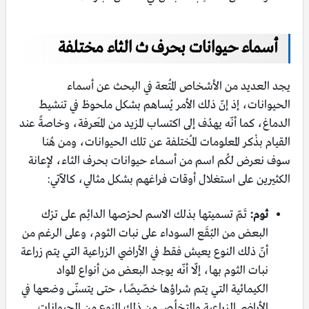
أسماء حيوانات بحرف ث الثاء مختلفة
يجد العديد من الأشخاص المُتعة في البحث عن أسماء
الحيوانات، إذ إنّ ذلك الأمر يُساهم بشكل ملحوظ في تنشيط
الدماغ، كما أنّه يهدُف إلى اكتساب المزيد من المَعرفة، وخاصةً عند
القيام بذْكر المعلومات المُختلفة عن تلك الحيوانات، ومن هُنا
سوف نعرض لكُم اسم من أسماء حيوانات بحرف الثاء، لإعانة
الكثيرين على استغلال أوقات فراغهم بشكل مثالي، كالآتي:
ثوم:
تَمّ تسميتها بذلك الاسم لحرْصها الدائِم على ترْك
البعض من البُقَع السوداء على نبات الثوم، وعلى الرغم من
أنّ ذلك النوع يعيش فقط في الأراضي الزراعية التي يتم زراعة
نبات الثوم بها، إلّا أنّه يوجد البعض من أنواع المواد
الكيمائية التي يتم شراؤها خصّيصًا، حتى يتسنّى وضعها في
الأراضي الزراعية والتخلُص من ذلك النوع من الحيوانات.