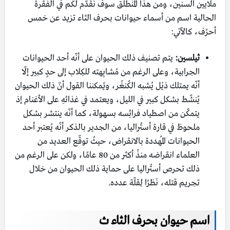
ملايين السنين، ومن هذا المُنطَلق سوف نُقدّم لكُم في الفقرة
الحالية اسم من أسماء حيوانات بحرف الثاء تزيد عن خمس
أحرُف، كالآتي:
ثيلسين:
يتم تصنيف ذلك الحيوان على أنّه أحد الحيوانات
الجرابية، وعلى الرغم من مُشابِهته للكِلاب إلى حدٍ كبير إلّا
أنّه يمتلك ذيْل يُشبه الكُنغُر، ويُمكننا القول أنّ ذلك الحيوان
يُنشّط بشكل كبير في الليل، ويعتمد في غذائهِ على الأغنام إذ
يتمكّن من اصطياد فرائِسه بسهولة، كما أنّه ينتشر بشكل
ملحوظ في قارة أستُراليا، من الجدير بالذكر أنّه يُعتبر أحد
الحيوانات المُهددة بالانقراض، حيثُ توقّع العديد من
العلماء انقراضه منذُ أكثر من 80 عامًا، ولكن على الرغم من
ذلك تحرص أستُراليا على حماية ذلك الحيوان من خلال
تجريم قتله، نَظرًا لِقلّة عدده.
اسم حيوان بحرف الثاء ث