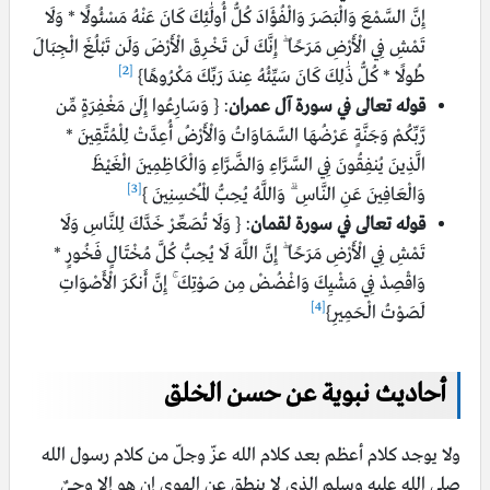
إِنَّ السَّمْعَ وَالْبَصَرَ وَالْفُؤَادَ كُلُّ أُولَٰئِكَ كَانَ عَنْهُ مَسْئُولًا * وَلَا
تَمْشِ فِي الْأَرْضِ مَرَحًا ۖ إِنَّكَ لَن تَخْرِقَ الْأَرْضَ وَلَن تَبْلُغَ الْجِبَالَ
[2]
طُولًا * كُلُّ ذَٰلِكَ كَانَ سَيِّئُهُ عِندَ رَبِّكَ مَكْرُوهًا}
قوله تعالى في سورة آل عمران
: { وَسَارِعُوا إِلَىٰ مَغْفِرَةٍ مِّن
رَّبِّكُمْ وَجَنَّةٍ عَرْضُهَا السَّمَاوَاتُ وَالْأَرْضُ أُعِدَّتْ لِلْمُتَّقِينَ *
الَّذِينَ يُنفِقُونَ فِي السَّرَّاءِ وَالضَّرَّاءِ وَالْكَاظِمِينَ الْغَيْظَ
[3]
وَالْعَافِينَ عَنِ النَّاسِ ۗ وَاللَّهُ يُحِبُّ الْمُحْسِنِينَ }
قوله تعالى في سورة لقمان
: { وَلَا تُصَعِّرْ خَدَّكَ لِلنَّاسِ وَلَا
تَمْشِ فِي الْأَرْضِ مَرَحًا ۖ إِنَّ اللَّهَ لَا يُحِبُّ كُلَّ مُخْتَالٍ فَخُورٍ *
وَاقْصِدْ فِي مَشْيِكَ وَاغْضُضْ مِن صَوْتِكَ ۚ إِنَّ أَنكَرَ الْأَصْوَاتِ
[4]
لَصَوْتُ الْحَمِيرِ}
أحاديث نبوية عن حسن الخلق
ولا يوجد كلام أعظم بعد كلام الله عزّ وجلّ من كلام رسول الله
صلى الله عليه وسلم الذي لا ينطق عن الهوى إن هو إلا وحيٌ