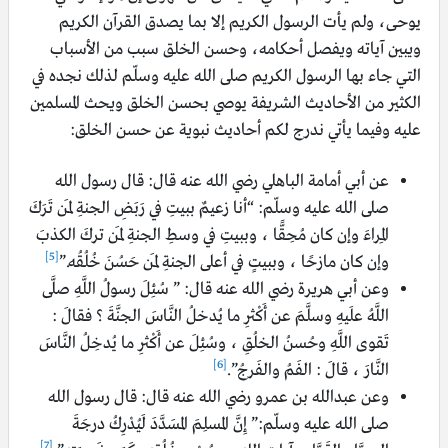
يوحى، ولم يأت الرسول الكريم إلا بما يصدق القرآن الكريم
ويبين آياته ويفصل أحكامه، وحسن الخلق سبب من الأسباب
التي جاء بها الرسول الكريم صلى الله عليه وسلّم لذلك نجده في
الكثير من الأحاديث الشريفة يوصي بحسن الخلق ويحث المسلمين
عليه وفيما يأتي ندرج لكم أحاديث نبوية عن حسن الخلق:
عن أبي أمامة الباهلي رضي الله عنه قال: قال رسول الله
صلى الله عليه وسلّم: “أنا زعيمٌ ببيتِ في رَبَضِ الجنةِ لمَن تَرَكَ
المِراءَ وإن كان مُحِقًّا ، وببيتِ في وسطِ الجنةِ لمَن تركَ الكذبَ
[5]
وإن كان مازحًا ، وببيتٍ في أعلى الجنةِ لمَن حَسُنَ خُلُقُه.”
وعن أبي هريرة رضي الله عنه قال: ” سُئِلَ رسولُ اللَّهِ صلَّى
اللَّهُ علَيهِ وسلَّمَ عن أَكْثرِ ما يُدخلُ النَّاسَ الجنَّةَ ؟ فقالَ :
تَقوى اللَّهِ وحُسنُ الخلُقِ ، وسُئِلَ عن أَكْثرِ ما يُدخِلُ النَّاسَ
[6]
النَّارَ ، قالَ : الفَمُ والفَرجُ”.
وعن عبدالله بن عمرو رضي الله عنه قال: قال رسول الله
صلى الله عليه وسلّم:” إِنَّ المسلِمَ المسَدَّدَ لَيُدْرِكُ درجَةَ
[7]