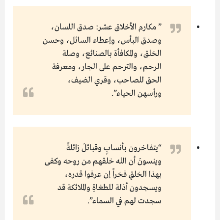
” مكارم الأخلاق عشر: صدق اللسان،
وصدق البأس، وإعطاء السائل، وحسن
الخلق، والمكافأة بالصنائع، وصلة
الرحم، والترحم على الجار، ومعرفة
الحق للصاحب، وقري الضيف،
ورأسهن الحياء”.
“يتفاخرون بأنسابٍ وقبائلَ زائلةً
وينسونَ أن الله خلقهم من روحه وكفى
بهذا الخلقِ فخـراً إن عـرفـوا قـدره،
ويسجدون أذلة للطغاةِ والملائكة قد
سجدت لهم في السماء”.