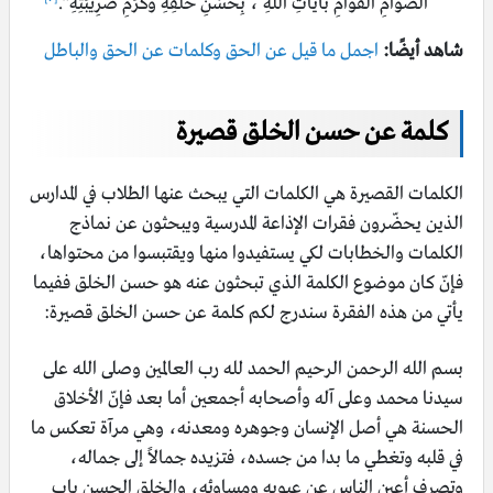
الصوَّامِ القَوَّامِ بآياتِ اللهِ ، بِحُسْنِ خُلُقِهِ وكَرَمِ ضَرِيبَتِهِ”.
شاهد أيضًا:
اجمل ما قيل عن الحق وكلمات عن الحق والباطل
كلمة عن حسن الخلق قصيرة
الكلمات القصيرة هي الكلمات التي يبحث عنها الطلاب في المدارس
الذين يحضّرون فقرات الإذاعة المدرسية ويبحثون عن نماذج
الكلمات والخطابات لكي يستفيدوا منها ويقتبسوا من محتواها،
فإنّ كان موضوع الكلمة الذي تبحثون عنه هو حسن الخلق ففيما
يأتي من هذه الفقرة سندرج لكم كلمة عن حسن الخلق قصيرة:
بسم الله الرحمن الرحيم الحمد لله رب العالمين وصلى الله على
سيدنا محمد وعلى آله وأصحابه أجمعين أما بعد فإنّ الأخلاق
الحسنة هي أصل الإنسان وجوهره ومعدنه، وهي مرآة تعكس ما
في قلبه وتغطي ما بدا من جسده، فتزيده جمالاً إلى جماله،
وتصرف أعين الناس عن عيوبه ومساوئه، والخلق الحسن باب