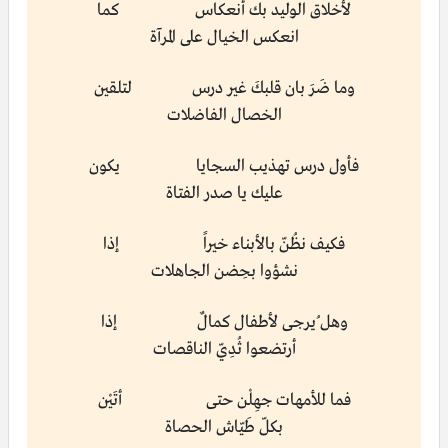
لأخلاق الوليد بك أنعكاس كما
انعكس الخيال على المرآة
وما ضَرَ بان قلبكَ غير درس لتلقين
الخصال الفاضلات
فأول درس تهذيب السجايا يكون
عليك يا صدر الفتاة
فكيف نظُنّ بالأبناء خيراً إذا
نشؤوا بحِضن الجاهلات
وهل ُيرجى لأطفال كمالٌ إذا
أرتضعوا ثُدِيّ الناقصات
فما للأمهات جهِلْن حتى أتَيْن
بكلّ طَيّاش الحصاة