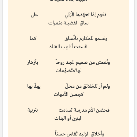
تقوم إذا تعهّدها المُرَبّي على
ساق الفضيلة مثمرات
وتسمو للمكارم باتِّساق كما
اتّسقت أنابيب القناة
وتُنعش من صميم المجد روحاً بأزهار
لها ُمتَضوِّعات
ولم أر للخلائق من مَحَلّ يهذّ بها
كحِضن الأمهات
فحضن الأم مدرسة تسامت بتربية
البنين أو البنات
وأخلاق الوليد تُقاس حسناً