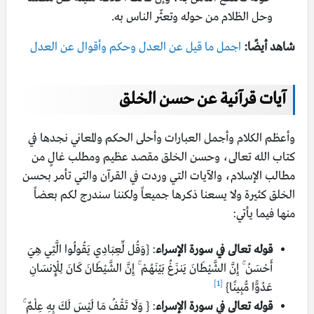
وحل الظلام من حوله وتعثّر الناس به.
شاهد أيضًا:
اجمل ما قيل عن العدل وحكم وأقوال عن العدل
آيات قرآنية عن حسن الخلق
وأعظم الكلام وأجمل العبارات وأحلى الحكم والمعاني نجدها في
كتاب الله تعالى، وحسن الخلق مقصد عظيم ومطلب غالٍ من
مطالب الإسلام، والآيات التي وردت في القرآن والتي تأمر بحسن
الخلق كثيرة ولا يسعنا ذكرها جميعاً ولكننا سندرج لكم بعضاً
منها فيما يأتي:
قوله تعالى في سورة الإسراء
: {وَقُل لِّعِبَادِي يَقُولُوا الَّتِي هِيَ
أَحْسَنُ ۚ إِنَّ الشَّيْطَانَ يَنزَغُ بَيْنَهُمْ ۚ إِنَّ الشَّيْطَانَ كَانَ لِلْإِنسَانِ
[1]
عَدُوًّا مُّبِينًا}
قوله تعالى في سورة الإسراء
: { وَلَا تَقْفُ مَا لَيْسَ لَكَ بِهِ عِلْمٌ ۚ