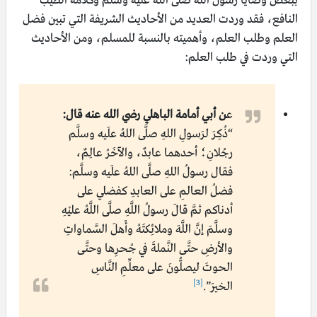
ببعض وصايا رسول الله صلى الله عليه وسلم وكلامه الطيب
النافع، فقد وردت العديد من الأحاديث الشريفة التي تبين فضل
العلم وطلب العلم، وأهميته بالنسبة للمسلم، ومن الأحاديث
التي وردت في طلب العلم:
ع
ن أبي أمامة الباهلي رضي الله عنه قال:
“ذُكِرَ لرَسولِ اللهِ صلَّى اللهُ علَيه وسلَّم
رجُلانِ؛ أحدهما عابدٌ، والآخَرُ عالِمٌ،
فقال رسولُ اللهِ صلَّى اللهُ علَيه وسلَّم:
فضلُ العالمِ على العابدِ كفضلي على
أدناكم ثمَّ قالَ رسولُ اللَّهِ صلَّى اللَّهُ عليْهِ
وسلَّمَ إنَّ اللَّهَ وملائِكتَهُ وأَهلَ السَّماواتِ
والأرضِ حتَّى النَّملةَ في جُحرِها وحتَّى
الحوتَ ليصلُّونَ على معلِّمِ النَّاسِ
[3]
الخيرَ”.