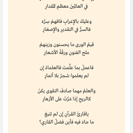
في العالمينَ معظمِ المقدارِ
وعليكَ بالإِعرابِ فافهمْ سِرَّه
فالسرُّ في التقديرِ والإِصغارِ
قيمُ الورى ما يحسنون وزينهمْ
ملح الفنونِ ورقَةُ الأشعارِ
فاعملْ بما علِّمتَ فالعلماءُ إِن
لم يعلموا شجرٌ بلا أتمارِ
والعلمُ مهما صادفَ التقوى يكنْ
كالريحِ إِذا مَرَّتْ على الأزهارِ
ياقارئَ القرآنِ إِن لم تتبعْ
ما جاءَ فيه فأين فضلُ القاري؟