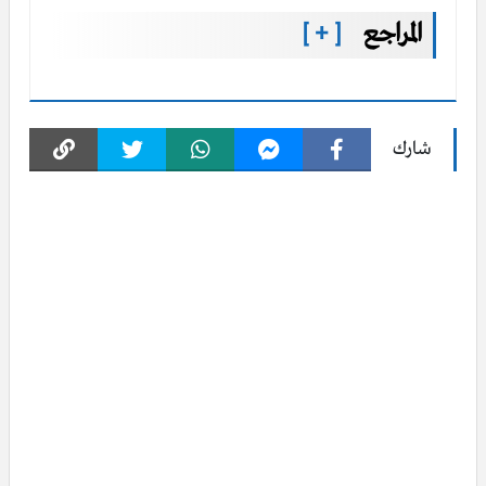
المراجع
[ + ]
شارك