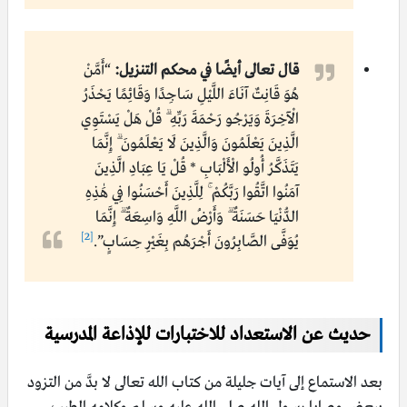
قال تعالى أيضًا في محكم التنزيل:
“أَمَّنْ
هُوَ قَانِتٌ آنَاءَ اللَّيْلِ سَاجِدًا وَقَائِمًا يَحْذَرُ
الْآخِرَةَ وَيَرْجُو رَحْمَةَ رَبِّهِ ۗ قُلْ هَلْ يَسْتَوِي
الَّذِينَ يَعْلَمُونَ وَالَّذِينَ لَا يَعْلَمُونَ ۗ إِنَّمَا
يَتَذَكَّرُ أُولُو الْأَلْبَابِ * قُلْ يَا عِبَادِ الَّذِينَ
آمَنُوا اتَّقُوا رَبَّكُمْ ۚ لِلَّذِينَ أَحْسَنُوا فِي هَٰذِهِ
الدُّنْيَا حَسَنَةٌ ۗ وَأَرْضُ اللَّهِ وَاسِعَةٌ ۗ إِنَّمَا
[2]
يُوَفَّى الصَّابِرُونَ أَجْرَهُم بِغَيْرِ حِسَابٍ”.
حديث عن الاستعداد للاختبارات للإذاعة المدرسية
بعد الاستماع إلى آيات جليلة من كتاب الله تعالى لا بدَّ من التزود