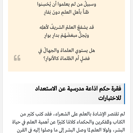
وسبيلُ من لم يعلموا أن يُحْسِنوا
ظناً بأهلِ العلمِ دونَ نِفارِ
قد يشفعُ العلمُ الشريفُ لأهلِه
ويُحِلُّ مبغضَهُمْ بدارِ بوارِ
هل يستوي العلماءُ والجهالُ في
فضلٍ أم الظلماءُ كالأنوارِ؟
فقرة حكم اذاعة مدرسية عن الاستعداد
للاختبارات
لم تقتصر الإشادة بالعلم على الشعراء، فقد كتب كثير من
الكتاب والمفكرين والحكماء كلامًا كثيرًا عن أهمية العلم في حياة
البشر، ولولا العلم لما وصل البشر إلى ما وصلوا إليه في القرن