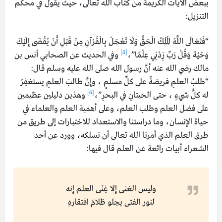
ببعض الآيات الكريمة من كتاب الله تعالى، حيث يقول في محكم
التنزيل:
“فَتَعَالَى اللَّهُ الْمَلِكُ الْحَقُّ وَلَا تَعْجَلْ بِالْقُرْآنِ مِنْ قَبْلِ أَنْ يُقْضَى إِلَيْكَ
[5]
وَحْيُهُ وَقُلْ رَبِّ زِدْنِي عِلْمًا”،
وفي الحديث عن الصحابي أنس بن
مالك رضي الله عنه أنَّ رسول الله صلى الله عليه وسلم قال:
“طلبُ العلمِ فريضةٌ على كلِّ مسلمٍ ، وإِنَّ طالبَ العلمِ يستغفِرُ
[6]
له كلُّ شيءٍ ، حتى الحيتانِ في البحرِ”،
وهذين دليلين عظيمين
على فضل العلم وطلب العلم، وعلى أهمية العلم والعلماء في
حياة الإنسان، وما دراستنا والاستعداد للاختبارات إلى طريق من
طرق العلم الذي أمرنا الله تعالى أن نسلكه، وورد عن أحد
الشعراء أبيات رائعة عن العلم قال فيها:
وليس الغنى إِلا غِنَى العلم إِنه
لنور الفتى يجلو ظلامَ افتقارهِ