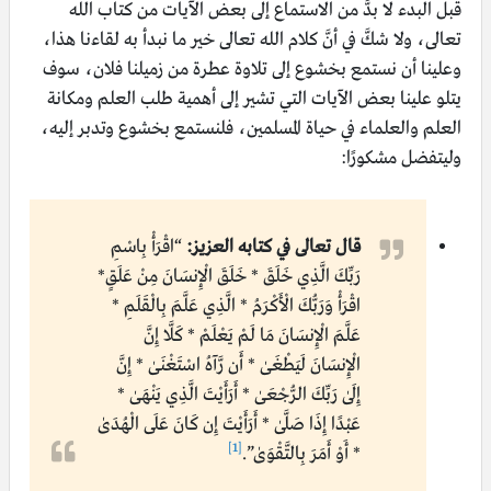
قبل البدء لا بدَّ من الاستماع إلى بعض الآيات من كتاب الله
تعالى، ولا شكَّ في أنَّ كلام الله تعالى خير ما نبدأ به لقاءنا هذا،
وعلينا أن نستمع بخشوع إلى تلاوة عطرة من زميلنا فلان، سوف
يتلو علينا بعض الآيات التي تشير إلى أهمية طلب العلم ومكانة
العلم والعلماء في حياة المسلمين، فلنستمع بخشوع وتدبر إليه،
وليتفضل مشكورًا:
قال تعالى في كتابه العزيز:
“اقْرَأْ بِاسْمِ
رَبِّكَ الَّذِي خَلَقَ * خَلَقَ الْإِنسَانَ مِنْ عَلَقٍ*
اقْرَأْ وَرَبُّكَ الْأَكْرَمُ * الَّذِي عَلَّمَ بِالْقَلَمِ *
عَلَّمَ الْإِنسَانَ مَا لَمْ يَعْلَمْ * كَلَّا إِنَّ
الْإِنسَانَ لَيَطْغَىٰ * أَن رَّآهُ اسْتَغْنَىٰ * إِنَّ
إِلَىٰ رَبِّكَ الرُّجْعَىٰ * أَرَأَيْتَ الَّذِي يَنْهَىٰ *
عَبْدًا إِذَا صَلَّىٰ * أَرَأَيْتَ إِن كَانَ عَلَى الْهُدَىٰ
[1]
* أَوْ أَمَرَ بِالتَّقْوَىٰ”.