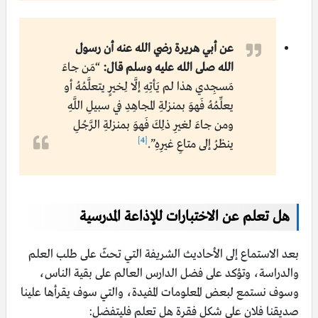
عن أبي هريرة رضي الله عنه أن رسول
الله صلى الله عليه وسلم قال:
“مَن جاءَ
مَسجِدي هذا لم يَأتِهِ إلَّا لِخيرٍ يتعلَّمُهُ أو
يعلِّمُهُ فَهوَ بمنزلةِ المجاهِدِ في سبيلِ اللَّهِ
ومن جاءَ لغيرِ ذلِكَ فَهوَ بمنزلةِ الرَّجُلِ
[4]
ينظرُ إلى متاعِ غيرِهِ”.
هل تعلم عن الاختبارات للإذاعة المدرسية
بعد الاستماع إلى الأحاديث الشريفة التي تحثّ على طلب العلم
والدراسة، وتؤكد على فضل الدارس العالم على بقية الناس،
وسوف نستمع لبعض المعلومات المفيدة، والتي سوف يقرأها علينا
صديقنا فلان على شكل فقرة هل تعلم فليتفضل: