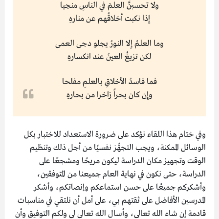
ولا تحسبنَّ العلمَ في الناسِ منجيا
إِذا نكبت أخلاقُهم عن منارهِ
وما العلمُ إِلا النورُ يجلو دجى العمى
لكن تزيغُ العينُ عند انكسارهِ
فما فاسدُ الأخلاقِ بالعلمِ مفلحا
وإِن كان بحراً زاخرا من بحارهِ
وفي ختام هذا اللقاء نؤكد على ضرورة الاستعداد للاختبار بكل
الوسائل الممكنة، ويجب التجهُّز نفسيًا من أجل ذلك وتنظيم
الوقت وتجهيز مكان الدراسة ليكون مريحًا ومشجعًا على
الدراسة، حتى نكون في نهاية العام جميعنا من المتوفقين،
وأشكركم جميعًا على حسن استماعكم وإنصاتكم، وأشكر
المدرسين الأفاضل على ثقتهم بي، على أمل أن نلتقي في مناسبات
قادمة إن شاء الله تعالى، وأسال الله تعالى لي ولكم التوفيق وأن