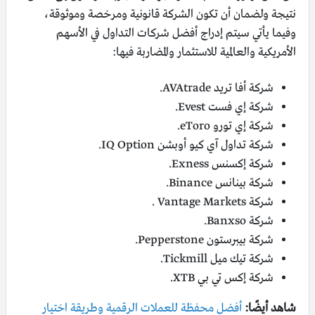
نتيجة ولضمان أن تكون الشركة قانونية ومرخصة وموثوقة،
وفيما يأتي سيتم إدراج أفضل شركات التداول في الأسهم
الأمريكية والعالمية للاستثمار والمضاربة فيها:
شركة أفا تريد AVAtrade.
شركة إي فست Evest.
شركة إي تورو eToro.
شركة تداول آي كيو أوبشن IQ Option.
شركة إكسنس Exness.
شركة بينانس Binance.
شركة Vantage Markets .
شركة Banxso.
شركة بيبرستون Pepperstone.
شركة تيك ميل Tickmill.
شركة إكس تي بي XTB.
شاهد أيضًا:
أفضل محفظة للعملات الرقمية وطريقة اختيار