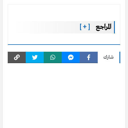
المراجع
[ + ]
شارك