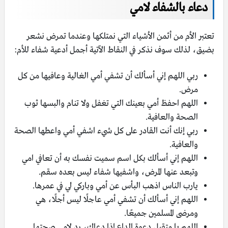
دعاء بالشفاء لامي
تعتبر الأم من أثمن الأشياء التي نمتلكها وعندما تمرض نشعر
بضيق، لذلك سوف نذكر في النقاط الآتية أجمل أدعية شفاء للأم:
ربي اللهم إني أسألك أن تشفي أمي الغالية وعافيها من كل
مرض.
اللهم احفظ أمي بعينك التي تغفل ولا تنام والبسها ثوب
الصحة والعافية.
ربي إنك أنت القادر على كل شيء اشفي أمي واعطها الصحة
والعافية.
اللهم إني أسألك بكل اسم سميت نفسك به أن تعافي امي
وتبعد عنها المرض، واشفيها شفاء ليس بعده سقم.
يارب الناس اذهب البأس عن أمي وباركي لي في عمرها.
اللهم إني أسألك أن تشفي أمي عاجلًا ليس أجلًا، هي
ومرضى المسلمين جميعًا.
اللهم يا متقبل دعوة الداعِ إذا دعاك، رد لامي صحتها