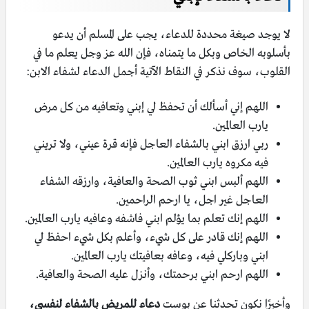
لا يوجد صيغة محددة للدعاء، يجب على المسلم أن يدعو
بأسلوبه الخاص وبكل ما يتمناه، فإن الله عز وجل يعلم ما في
القلوب، سوف نذكر في النقاط الآتية أجمل الدعاء لشفاء الابن:
اللهم إني أسألك أن تحفظ لي إبني وتعافيه من كل مرض
يارب العالمين.
ربي ارزق ابني بالشفاء العاجل فإنه قرة عيني، ولا تريني
فيه مكروه يارب العالمين.
اللهم ألبس ابني ثوب الصحة والعافية، وارزقه الشفاء
العاجل غير اجل، يا ارحم الراحمين.
اللهم إنك تعلم بما يؤلم ابني فاشفه وعافيه يارب العالمين.
اللهم إنك قادر على كل شيء، وأعلم بكل شيء احفظ لي
ابني وباركلي فيه، وعافه بعافيتك يارب العالمين.
اللهم ارحم ابني برحمتك، وأنزل عليه الصحة والعافية.
وأخيرًا نكون تحدثنا عن بوست
دعاء للمريض بالشفاء لنفسي،