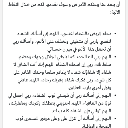
أن يبعد عنا وعنكم الأمراض وسوف نقدمها لكم من خلال النقاط
الآتية:
دعاء المريض بالشفاء لنفسي، اللهم إني أسألك الشفاء
لنفسي ياربي أن تشفيني وتخفف عني الألم، وأسألك ربي
أن تجعل هذا الألم في ميزان حسناتي.
اللهم ربي لك الحمد كما ينبغي لجلال وجهك وعظيم
سلطانك، ربي إن اسمك الشفاء اللهم إنك أنت الشافي لا
شفاء إلا شفاؤك شفاء لا يغادر سقما وحدك القادر على
كل شيء، ربى ذكرك شفاء وقربك رجاء، اللهم عافني
وتولى أمري يارب العالمين.
اللهم إني أسألك ربي أن تلبسني ثوب الشفاء، ربي اجعل لي
ثوبًا من العافية، اللهم احتويني بعطفك وكرمك ومغفرتك،
اللهم تولني فإن الشفاء كله بيدك.
اللهم إني أسألك أن تنزل على وعلى مرضى المسلمين ثوب
الصحة والعافية.