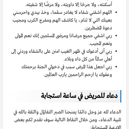
أسكنته، ولا جرحًا إلا داويته، ولا مرضًا إلا شفيته.
اللهم اشفني شفاء لا يغادر سقما، وخذ بيدي واحرسني
بعينك التي لا تنام، يا كاشف الهم ومفرج الكرب ومجيب
دعوة المضطرين.
ربي اشفي جميع مرضانا ومرضى المسلمين إنك نعم المولى
ونعم المجيب.
ربي أنى أدعوك في ظهر الغيب امنن على بالشفاء وردني إلى
أهلي سالمًا من كل داء وبلاء.
ربي اجعل هذا المرض سبب في دخولي الجنة برحمتك
وعفوك يا ارحم الراحمين يارب العالمين.
دعاء للمريض في ساعة استجابة
الدعاء لله عز وجل دائمًا يمنحنا الصبر التفاؤل والثقة بالله في
تلبية الدعاء، ومن خلال النقاط التالية سوف نقدم لكم بعض
الادعية المستجابة: