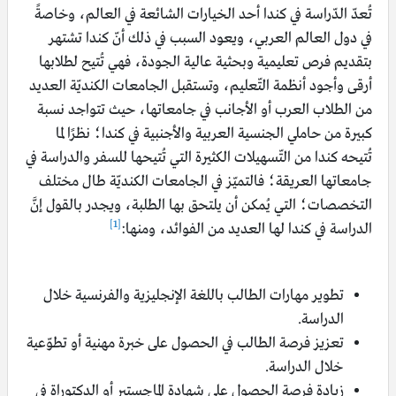
تُعدّ الدّراسة في كندا أحد الخيارات الشائعة في العالم، وخاصةً
في دول العالم العربي، ويعود السبب في ذلك أنّ كندا تشتهر
بتقديم فرص تعليمية وبحثية عالية الجودة، فهي تُتيح لطلابها
أرقى وأجود أنظمة التّعليم، وتستقبل الجامعات الكنديّة العديد
من الطلاب العرب أو الأجانب في جامعاتها، حيث تتواجد نسبة
كبيرة من حاملي الجنسية العربية والأجنبية في كندا؛ نظرًا لما
تُتيحه كندا من التّسهيلات الكثيرة التي تُتيحها للسفر والدراسة في
جامعاتها العريقة؛ فالتميّز في الجامعات الكنديّة طال مختلف
التخصصات؛ التي يُمكن أن يلتحق بها الطلبة، ويجدر بالقول إنَّ
[1]
الدراسة في كندا لها العديد من الفوائد، ومنها:
تطوير مهارات الطالب باللغة الإنجليزية والفرنسية خلال
الدراسة.
تعزيز فرصة الطالب في الحصول على خبرة مهنية أو تطوّعية
خلال الدراسة.
زيادة فرصة الحصول على شهادة الماجستير أو الدكتوراة في