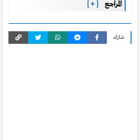
المراجع
[ + ]
شارك