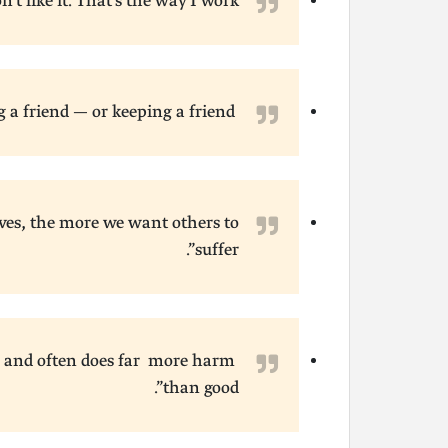
’t like it. That’s the way I work.”
a friend — or keeping a friend
ves, the more we want others to
suffer”.
re and often does far more harm
Zak W. Fan says:
than good”.