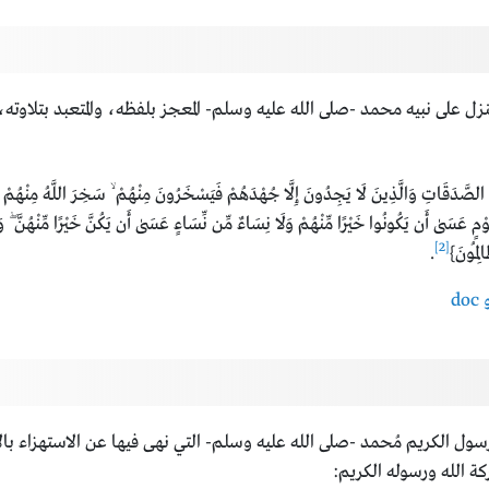
 المنزل على نبيه محمد -صلى الله عليه وسلم- المعجز بلفظه، والمتعبد بتلاوته
َ فِي الصَّدَقَاتِ وَالَّذِينَ لَا يَجِدُونَ إِلَّا جُهْدَهُمْ فَيَسْخَرُونَ مِنْهُمْ ۙ سَخِرَ اللَّهُ مِنْهُمْ
وْمٍ عَسَىٰ أَن يَكُونُوا خَيْرًا مِّنْهُمْ وَلَا نِسَاءٌ مِّن نِّسَاءٍ عَسَىٰ أَن يَكُنَّ خَيْرًا مِّنْهُنَّ ۖ وَ
[2]
لِمُونَ}
.
سول الكريم مُحمد -صلى الله عليه وسلم- التي نهى فيها عن الاستهزاء بال
ة الله ورسوله الكريم: