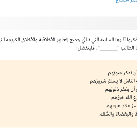
ضر اجتماع
روا آثارها السلبية التي تنافي جميع المعايير الأخلاقية والأخلاق الكريمة 
ا الطالب “_______”، فليتفضل:
ن تذكـــر عيوبَهــم
 الناسَ لا يسلمْ شرورَهم
يغفــــر ذنوبَهــــم
 اللـه خيرُهـــم
 عـــــلام غيوبهــم
 والبغضاءُ والسَّقــم