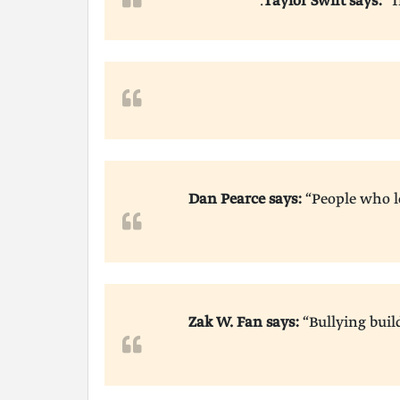
Taylor Swift says:
“I
Dan Pearce says:
“People who lo
“Bullying buil