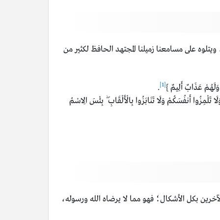
، ويتلوه على مسامعنا زميلنا المجتهد الحافظ لكثير من
[1]
 وَلَهُمْ عَذَابٌ أَلِيمٌ }
.
لَا تَلْمِزُوا أَنفُسَكُمْ وَلَا تَنَابَزُوا بِالْأَلْقَابِ ۖ بِئْسَ الِاسْمُ
آخرين بكل الأشكال؛ فهو مما لا يرضاه الله ورسوله،