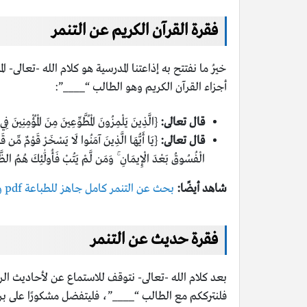
فقرة القرآن الكريم عن التنمر
خيرُ ما نفتتح به إذاعتنا المدرسية هو كلام الله -تعالى-
أجزاء القرآن الكريم وهو الطالب “____”:
قال تعالى:
{الَّذِينَ يَلْمِزُونَ الْمُطَّوِّعِينَ مِنَ الْمُؤْمِنِين
قال تعالى:
{يَا أَيُّهَا الَّذِينَ آمَنُوا لَا يَسْخَرْ قَوْمٌ مِّن قَ
الْفُسُوقُ بَعْدَ الْإِيمَانِ ۚ وَمَن لَّمْ يَتُبْ فَأُولَٰئِكَ هُمُ الظَّا
شاهد أيضًا:
بحث عن التنمر كامل جاهز للطباعة pdf و doc
فقرة حديث عن التنمر
بعد كلام الله -تعالى- نتوقف للاستماع عن لأحاديث الر
فلنترككم مع الطالب “____”، فليتفضل مشكورًا على برك