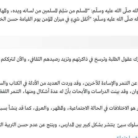
 صلّى الله عليه وسلّم: “المسلم من سَلِمَ المسلمين من لسانه ويده، والمها
له صلّى الله عليه وسلّم: “أثقل شيءٍ في ميزان المؤمن يوم القيامة حسن ا
حرك عقول الطلبة وترسخ في ذاكرتهم وتزيد رصيدهم الثقافي، والآن لنتركك
ن التنمر والإساءة للآخرين، وقد وردت العديد من الأدلة في الكتاب والسن
دوان، وقد بينت الدراسات والأبحاث بأنّ له عدة أشكال ومنها، التنمر اللف
 هو الاختلافات في الحالة الاجتماعية، والمظهر، والعرق، كما قد ينشأ بسب
ا سلوك سيئ ينتشر بشكل كبير بين المدارس، وينتج عن عدم حسن التربية ال