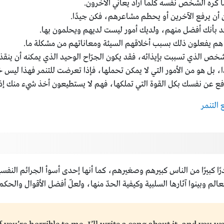
ا كره الشخص نفسه كلما أراد يعاني الآخرون.
ن أن يرفع الآخرين أو يحطم مشاعرهم، فكن جيدًا.
د بأنك أفضل منهم، ولديك أمور ليست لديهم ويحلمون بها.
هم يفعلون ذلك بسبب أخلاقهم السيئة ومعاناتهم من مشكلة ما.
لشخص الذي تسببت بإيذائه، فقد يكون الجرّاح الوحيد الذي يمكنه أن ينقذ
، بل هو من الأمور التي لا يمكن تحملها، فإذا تعرضت للتنمر فهذا ليس 
 دافع عن نفسك بكل القوة التي تملكها، فهم لا يستطيعون أخذ شيء منك إذ
 التنمر
رًا كبيرًا من الناس كبيرهم وصغيرهم، كما أنها إحدى أسوأ الجرائم النفسي
وبينوا آثارها السلبية وكيفية الحدّ منها، ولعلّ أفضل الأقوال والحكم ع