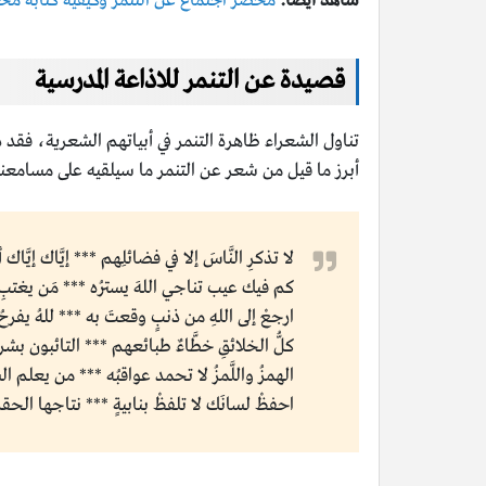
شاهد أيضًا:
محضر اجتماع عن التنمر وكيفية كتابة مح
قصيدة عن التنمر للاذاعة المدرسية
تناول الشعراء ظاهرة التنمر في أبياتهم الشعرية، فقد ذك
أبرز ما قيل من شعر عن التنمر ما سيلقيه على مسامعن
لا تذكرِ النَّاسَ إلا في فضائلِهم *** إيَّــاك إيَّــاك أ
كم فيك عيب تناجي اللهَ يسترُه *** مَن يغتبِ
ارجعْ إلى اللهِ من ذنبٍ وقعتَ به *** للــهُ يفــرحُ أن 
كلُّ الخلائقِ خطَّاءٌ طبائعهم *** التائبــون بشــــرعِ
الهمزُ واللَّمزُ لا تحمد عواقبُه *** من يعلـم الســرَّ
احفظْ لسانَك لا تلفظْ بنابيةٍ *** نتاجها الحقــدُ