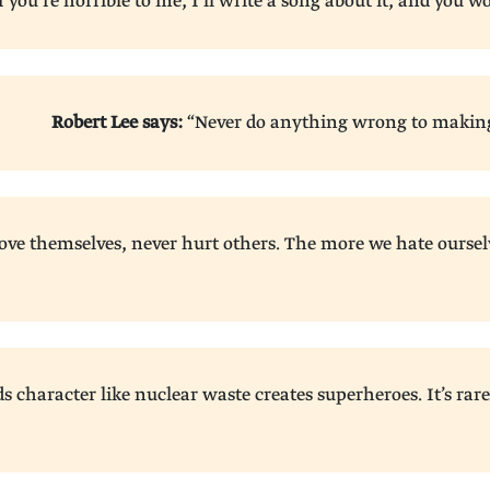
f you’re horrible to me, I’ll write a song about it, and you won
Robert Lee says:
“Never do anything wrong to making 
ve themselves, never hurt others. The more we hate oursel
ds character like nuclear waste creates superheroes. It’s ra