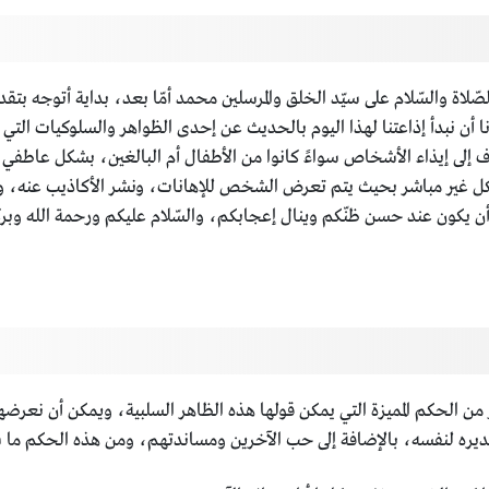
لصّلاة والسّلام على سيّد الخلق والمرسلين محمد أمّا بعد، بداية أتوجه بتقدي
 أن نبدأ إذاعتنا لهذا اليوم بالحديث عن إحدى الظواهر والسلوكيات التي ن
هدف إلى إيذاء الأشخاص سواءً كانوا من الأطفال أم البالغين، بشكل عاطف
ير مباشر بحيث يتم تعرض الشخص للإهانات، ونشر الأكاذيب عنه، ونظرً
 أن يكون عند حسن ظنّكم وينال إعجابكم، والسّلام عليكم ورحمة الله وبرك
ثير من الحكم المميزة التي يمكن قولها هذه الظاهر السلبية، ويمكن أن نعرض
ديره لنفسه، بالإضافة إلى حب الآخرين ومساندتهم، ومن هذه الحكم ما س