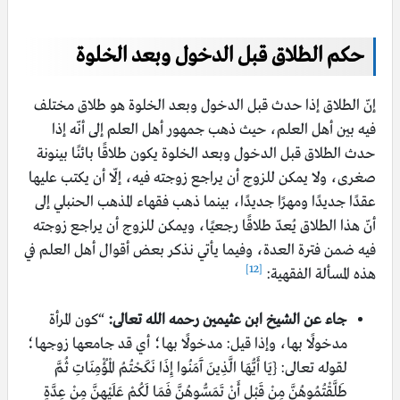
حكم الطلاق قبل الدخول وبعد الخلوة
إنّ الطلاق إذا حدث قبل الدخول وبعد الخلوة هو طلاق مختلف
فيه بين أهل العلم، حيث ذهب جمهور أهل العلم إلى أنّه إذا
حدث الطلاق قبل الدخول وبعد الخلوة يكون طلاقًا بائنًا بينونة
صغرى، ولا يمكن للزوج أن يراجع زوجته فيه، إلّا أن يكتب عليها
عقدًا جديدًا ومهرًا جديدًا، بينما ذهب فقهاء المذهب الحنبلي إلى
أنّ هذا الطلاق يُعدّ طلاقًا رجعيًا، ويمكن للزوج أن يراجع زوجته
فيه ضمن فترة العدة، وفيما يأتي نذكر بعض أقوال أهل العلم في
[12]
هذه المسألة الفقهية:
جاء عن الشيخ ابن عثيمين رحمه الله تعالى:
“كون المرأة
مدخولًا بها، وإذا قيل: مدخولًا بها؛ أي قد جامعها زوجها؛
لقوله تعالى: {يَا أَيُّهَا الَّذِينَ آَمَنُوا إِذَا نَكَحْتُمُ الْمُؤْمِنَاتِ ثُمَّ
طَلَّقْتُمُوهُنَّ مِنْ قَبْلِ أَنْ تَمَسُّوهُنَّ فَمَا لَكُمْ عَلَيْهِنَّ مِنْ عِدَّةٍ