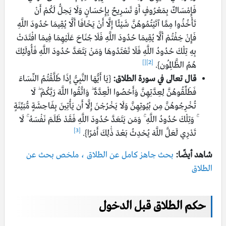
فَإِمْسَاكٌ بِمَعْرُوفٍ أَوْ تَسْرِيحٌ بِإِحْسَانٍ وَلَا يَحِلُّ لَكُمْ أَنْ
تَأْخُذُوا مِمَّا آتَيْتُمُوهُنَّ شَيْئًا إِلَّا أَنْ يَخَافَا أَلَّا يُقِيمَا حُدُودَ اللَّهِ
فَإِنْ خِفْتُمْ أَلَّا يُقِيمَا حُدُودَ اللَّهِ فَلَا جُنَاحَ عَلَيْهِمَا فِيمَا افْتَدَتْ
بِهِ تِلْكَ حُدُودُ اللَّهِ فَلَا تَعْتَدُوهَا وَمَنْ يَتَعَدَّ حُدُودَ اللَّهِ فَأُولَئِكَ
[]
[2]
هُمُ الظَّالِمُون}.
قال تعالى في سورة الطلاق:
{يَا أَيُّهَا النَّبِيُّ إِذَا طَلَّقْتُمُ النِّسَاءَ
فَطَلِّقُوهُنَّ لِعِدَّتِهِنَّ وَأَحْصُوا الْعِدَّةَ ۖ وَاتَّقُوا اللَّهَ رَبَّكُمْ ۖ لَا
تُخْرِجُوهُنَّ مِن بُيُوتِهِنَّ وَلَا يَخْرُجْنَ إِلَّا أَن يَأْتِينَ بِفَاحِشَةٍ مُّبَيِّنَةٍ
ۚ وَتِلْكَ حُدُودُ اللَّهِ ۚ وَمَن يَتَعَدَّ حُدُودَ اللَّهِ فَقَدْ ظَلَمَ نَفْسَهُ ۚ لَا
[3]
تَدْرِي لَعَلَّ اللَّهَ يُحْدِثُ بَعْدَ ذَٰلِكَ أَمْرًا}.
شاهد أيضًا:
بحث جاهز كامل عن الطلاق ، ملخص بحث عن
الطلاق
حكم الطلاق قبل الدخول