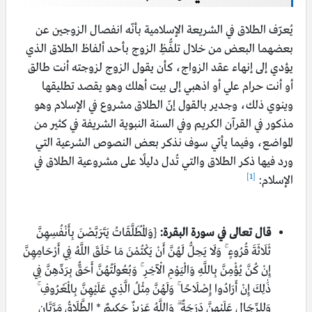
يُعرّف الطلاق في الشريعة الإسلامية بأنّه انفصال الزوجين عن
بعضهما البعض من خلال تلفُّظِ الزوج بأحد ألفاظ الطلاق الذي
يؤدي إلى إنهاء عقد الزواج، كأن يقول الزوج لزوجته أنت طالق
أو أنت حرام علي أو اذهبي إلى بيت أهلك وهو يقصد تطليقها
وينوي ذلك، وجدير بالقول إنّ الطلاق مشروع في الإسلام وهو
مذكور في القرآن الكريم وفي السنة النبوية الشريفة في كثير من
المواضع، وفيما يأتي سوف نذكر بعض النصوص الشرعية التي
ورد فيها ذكر الطلاق والتي تُدل دليلًا على مشروعية الطلاق في
[1]
الإسلام:
قال تعالى في سورة البقرة:
{وَالْمُطَلَّقَاتُ يَتَرَبَّصْنَ بِأَنْفُسِهِنَّ
ثَلَاثَةَ قُرُوءٍ ۚ وَلَا يَحِلُّ لَهُنَّ أَنْ يَكْتُمْنَ مَا خَلَقَ اللَّهُ فِي أَرْحَامِهِنَّ
إِنْ كُنَّ يُؤْمِنَّ بِاللَّهِ وَالْيَوْمِ الْآخِرِ ۚ وَبُعُولَتُهُنَّ أَحَقُّ بِرَدِّهِنَّ فِي
ذَٰلِكَ إِنْ أَرَادُوا إِصْلَاحًا ۚ وَلَهُنَّ مِثْلُ الَّذِي عَلَيْهِنَّ بِالْمَعْرُوفِ ۚ
وَلِلرِّجَالِ عَلَيْهِنَّ دَرَجَةٌ ۗ وَاللَّهُ عَزِيزٌ حَكِيمٌ * ا
لطَّلَاقُ مَرَّتَانِ