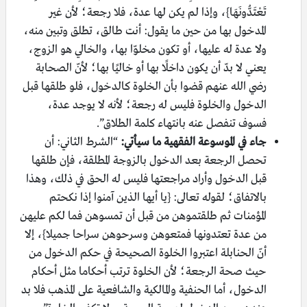
تَعْتَدُّونَهَا}، وإذا لم يكن لها عدة، فلا رجعة؛ لأن غير
المدخول بها من حين ما يقول: أنت طالق، تطلق وتبين منه،
ولا عدة له عليها، أو تكون مخلوّا بها، والخالي هو الزوج،
يعني لا بدّ أن يكون داخلًا بها أو خاليًا بها؛ لأنّ الصحابة
رضي الله عنهم قضوا بأن الخلوة كالدخول، فلو طلقها قبل
الدخول والخلوة فليس له رجعة؛ لأنه لا يوجد عدة،
فسوف تنفصل عنه بانتهاء كلمة الطلاق”.
جاء في الموسوعة الفقهية ما سيأتي:
“الشرط الثاني: أن
تحصل الرجعة بعد الدخول بالزوجة المطلقة، فإن طلقها
قبل الدخول وأراد مراجعتها فليس له الحق في ذلك، وهذا
بالاتفاق؛ لقوله تعالى: {يا أيها الذين آمنوا إذا نكحتم
المؤمنات ثم طلقتموهن من قبل أن تمسوهن فما لكم عليهن
من عدة تعتدونها فمتعوهن وسرحوهن سراحا جميلا}، إلا
أنّ الحنابلة اعتبروا الخلوة الصحيحة في حكم الدخول من
حيث صحة الرجعة؛ لأن الخلوة ترتب أحكاما مثل أحكام
الدخول، أما الحنفية والمالكية والشافعية على المذهب فلا بد