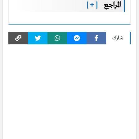
المراجع
[ + ]
شارك