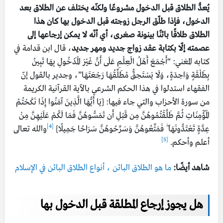
يُعدُّ الطلاق قبل الدخول مشروعًا ولكنّه يختلف عن الطلاق بعد
الدخول، فإذا طلّق الرجل زوجته قبل الدخول بها كان هذا
الطلاق طلاقًا بائنًا بينونة صغرى، أي أنّه لا يمكن إرجاعها إلى
عصمته إلّا بكتابة عقد زواج جديد ومهر جديد
، قال ابن قدامة في
كتابه المغني: “
أَجْمَعَ أَهْلُ الْعِلْمِ عَلَى أَنَّ غَيْرَ الْمَدْخُولِ بِهَا تَبِينُ
بِطَلْقَةٍ وَاحِدَةٍ، وَلَا يَسْتَحِقُّ مُطَلِّقُهَا رَجْعَتَهَا”، وجدير بالقول إنّ
الفقهاء استدلوا في هذا الحكم الشرعي بالآية القرآنية الكريمة
من سورة الأحزاب والتي جاء فيها: {يَا أَيُّهَا الَّذِينَ آمَنُوا إِذَا نَكَحْتُمُ
الْمُؤْمِنَاتِ ثُمَّ طَلَّقْتُمُوهُنَّ مِن قَبْلِ أَن تَمَسُّوهُنَّ فَمَا لَكُمْ عَلَيْهِنَّ مِنْ
[4]
عِدَّةٍ تَعْتَدُّونَهَا ۖ فَمَتِّعُوهُنَّ وَسَرِّحُوهُنَّ سَرَاحًا جَمِيلًا}
والله تعالى
[5]
أعلم وأحكم.
شاهد أيضًا:
ما هو الطلاق البائن ، أنواع الطلاق البائن في الإسلام
هل يجوز إرجاع المطلقة قبل الدخول بها