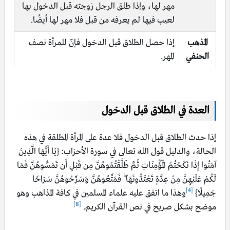
مهر لها، وإذا طلق الرجل زوجته قبل الدخول بها
لعيب فيها لم يعرفه من قبل فلا مهر لها أيضًا.
المذهب
إذا حصل الطلاق قبل الدخول فإنّ للمرأة نصف
الحنفي
المهر.
العدة في الطلاق قبل الدخول
إذا حدث الطلاق قبل الدخول فلا عدة على المرأة المطلقة في هذه
الحالة، والدليل قول الله تعالى في سورة الأحزاب:
{يَا أَيُّهَا الَّذِينَ
آمَنُوا إِذَا نَكَحْتُمُ الْمُؤْمِنَاتِ ثُمَّ طَلَّقْتُمُوهُنَّ مِن قَبْلِ أَن تَمَسُّوهُنَّ فَمَا
لَكُمْ عَلَيْهِنَّ مِنْ عِدَّةٍ تَعْتَدُّونَهَا ۖ فَمَتِّعُوهُنَّ وَسَرِّحُوهُنَّ سَرَاحًا
[4]
جَمِيلًا}
وهذا ما اتفق عليه علماء المسلمين في كافة المذاهب وهو
[8]
موضح بشكل صريح في نص القرآن الكريم.