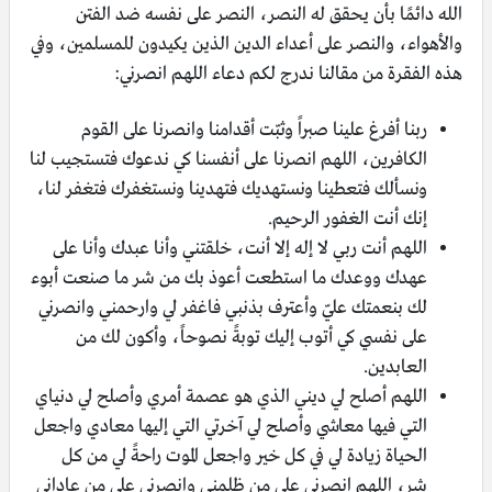
الله دائمًا بأن يحقق له النصر، النصر على نفسه ضد الفتن
والأهواء، والنصر على أعداء الدين الذين يكيدون للمسلمين، وفي
هذه الفقرة من مقالنا ندرج لكم دعاء اللهم انصرني:
ربنا أفرغ علينا صبراً وثبّت أقدامنا وانصرنا على القوم
الكافرين، اللهم انصرنا على أنفسنا كي ندعوك فتستجيب لنا
ونسألك فتعطينا ونستهديك فتهدينا ونستغفرك فتغفر لنا،
إنك أنت الغفور الرحيم.
اللهم أنت ربي لا إله إلا أنت، خلقتني وأنا عبدك وأنا على
عهدك ووعدك ما استطعت أعوذ بك من شر ما صنعت أبوء
لك بنعمتك عليّ وأعترف بذنبي فاغفر لي وارحمني وانصرني
على نفسي كي أتوب إليك توبةً نصوحاً، وأكون لك من
العابدين.
اللهم أصلح لي ديني الذي هو عصمة أمري وأصلح لي دنياي
التي فيها معاشي وأصلح لي آخرتي التي إليها معادي واجعل
الحياة زيادة لي في كل خير واجعل الموت راحةً لي من كل
شر، اللهم انصرني على من ظلمني وانصرني على من عاداني