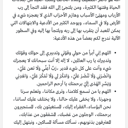
الحياة وفتنها الكثيرة، ومن يلتجئ إلى الله فقد التجأ إلى رب
الأرباب ومهيّئ الأسباب وهازم الأحزاب الذي لا يعجزه شيء في
الأرض ولا في السماء، ويوجد الكثير من الأدعية والابتهالات التي
يمكن للعبد أن يتقرب بها إلى ربه ويلتجأ بها إليه وفي السطور
الآتية ندرج لكم بعضاً من هذه الأدعية:
‏اللهم إني أبرأ من حولي وقوّتي وتدبيري إلى حولك وقوّتك
وتدبيرك يا رب العالمين، لا إله إلا أنت سبحانك لا يعجزك
شيء وأنت على كل شيء قدير ،رَبِّ أَعِنِّي وَلَا تعن عَلَيَّ،
وَانْصُرْنِي وَلَا تَنْصُرْ عَلَيَّ، وَامْكُرْ لِي وَلَا تَمْكُرْ عَلَيَّ، وَاهْدِنِي
وَيَسِّرِ الهُدَى إِلَيَّ برحمتك يا أرحم الراحمين.
اللهم يا من تسمع كلامنا، وترى مكاننا، وتعلم سرنا
وجهرنا، ولا يخفى عليك حالنا، ولا يختلف عليك لساننا،
نحن البؤساء،الفقراء إليك، المستغيثون بك، المستجيرون
برحمتك، الوجلون من غضبك، المشفقون من عذابك،
المعترفون بذنوبهم، نسألك مسألة المساكين، ونبتهل إليك