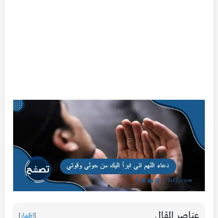
عناصر المقال
[
إظهار
]