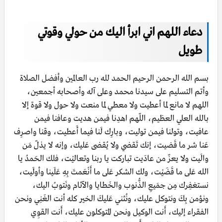
دعاء اللهم اني ابرأ اليك من حولي وقوتي
طويل
بسم الله الرحمن الرحيم الحمد لله رب العالمين وأفضل الصلاة
وأتم التسليم على سيدنا محمد وعلى آله وأصحابه أجمعين،
اللهم لا مانع لما أعطيت ولا معطي لما منعت ولا حول ولا قوة إلا
بالله العلي العظيم، اللّهم اهدِنا فيمن هديت وعافنا فيمن
عافيت، وتولنا فيمن توليت، وبارِك لَنا فيما أَعطيت، وقنا واصرِف
عَنا شر ما قَضيت، إنك تَقضي ولا يُقضى عَليك، وإنه لا يذلّ مَن
والَيت ولا يعزّ من عادَيت تباركت يا ربنا وتعاليْت، فلك الحَمدُ يا
الله عَلى ما قَضَيْت، ولك الشكر عَلى ما أَنْعَمتَ بِهِ عَلَينا وأولَيت،
نستغفِرك مِن جمَيعِ الذُّنوب والخَطايا والآثام ونَتوبُ اليك،
ونؤمن بِكَ ونتوكل عليك، ونُثني عَليكَ الخير كله أنت الغَنِي ونحن
الفقراء إليك، أَنت الوكيل ونحن المتوكلون عليك، أَنت القوِي