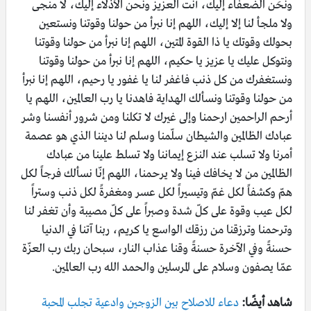
ونحَن الضعفاء إليك، أَنت العزيز ونحن الأذلاء إليك، لا منجى
ولا ملجأ لنا إلا إليك، اللهم إنا نبرأ من حولنا وقوتنا ونستعين
بحولك وقوتك يا ذا القوة المتين، اللهم إنا نبرأ من حولنا وقوتنا
ونتوكل عليك يا عزيز يا حكيم، اللهم إنا نبرأ من حولنا وقوتنا
ونستغفرك من كل ذنب فاغفر لنا يا غفور يا رحيم، اللهم إنا نبرأ
من حولنا وقوتنا ونسألك الهداية فاهدنا يا رب العالمين، اللهم يا
أرحم الراحمين ارحمنا وإلى غيرك لا تكلنا ومن شرور أنفسنا وشر
عبادك الظالمين والشيطان سلّمنا وسلم لنا ديننا الذي هو عصمة
أمرنا ولا تسلب عند النزع إيماننا ولا تسلط علينا من عبادك
الظالمين من لا يخافك فينا ولا يرحمنا، اللهم إنّا نسألك فرجاً لكل
همّ وكشفاً لكل غمّ وتيسيراً لكل عسر ومغفرةً لكل ذنب وستراً
لكل عيب وقوة على كلّ شدة وصبراً على كلّ مصيبة وأن تغفر لنا
وترحمنا وترزقنا من رزقك الواسع يا كريم، ربنا آتنا في الدنيا
حسنةً وفي الآخرة حسنةً وقنا عذاب النار، سبحان ربك رب العزّة
عمّا يصفون وسلام على المرسلين والحمد الله رب العالمين.
شاهد أيضًا:
دعاء للاصلاح بين الزوجين وادعية تجلب المحبة