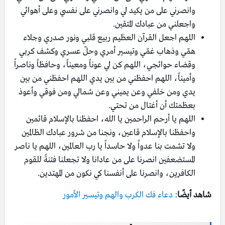
وانصرني على من يكيد لي وانصرني على نفسي وعلى أهوائي
واجعلني من عبادك المتقين.
اللهم اجعل القرآن العظيم ربيع قلبي ونور صدري وجلاء
همّي وذهاب غمّي وتيسير أمري وحلّ عسري وكشف كربي
وقضاء حوائجي، اللهم كن لي عوناً ومعيناً، وحافظاً وناصراً
وأميناً، اللهم احفظني من بين يدي اللهم احفظني من بين
يدي ومن خلفي وعن يميني وعن شمالي ومن فوقي وأعوذ
بعظمتك أن أغتال من تحتي.
اللهم يا أرحم الراحمين يا الله، احفظنا بالإسلام قائمين
واحفظنا بالإسلام قاعين، ونجنا من شرور عبادك الظالمين
ولا تشمت بنا عدواً ولا حاسداً يا رب العالمين، اللهم يا ناصر
المستضعفين انصرنا على من عادانا ولا تجعلنا فتنةً للقوم
الكافرين، وانصرنا على أنفسنا كي نكون من المهتدين.
شاهد أيضًا
:
دعاء فك الكرب والهم وتيسير الأمور