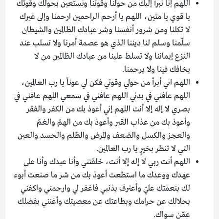
اللهم إنا نبرأ إليك من حولنا وقوتنا ونستعين بحولك وقوتك
يا قوي يا متين، اللهم يا أرحم الراحمين ارحمنا وإلى غيرك
لا تكلنا ومن شرور أنفسنا وشر عبادك الظالمين والشيطان
سلّمنا وسلم لنا ديننا الذي هو عصمة أمرنا ولا تسلب عند
النزع إيماننا ولا تسلط علينا من عبادك الظالمين من لا
يخافك فينا ولا يرحمنا.
اللهم اني أبرأ من حولي وقوتي فكن لي عوناً يا رب العالمين،
اللهم عافني في بدني اللهم عافني في سمعي اللهم عافني في
بصري لا إله إلا أنت اللهم إني أعوذ بك من الكفر والفقر
وأعوذ بك من عذاب القبر وأعوذ بك من الهمّ والغمّ
والعجز والكسل والضعف والمرض والظلم والحسد والعين
التي لا تنظر بخيرٍ يا رب العالمين.
اللهم أنت ربي لا إله إلا أنت، خلقتني وأنا عبدك وأنا على
عهدك ووعدك ما استطعت أعوذ بك من شر ما صنعت أبوء
لك بنعمتك عليّ وأعترف بذنبي فاغفر لي وارحمني واكفني
بحلالك عن حرامك وبطاعتك عن معصيتك وأغنني بفضلك
عمّن سواك.