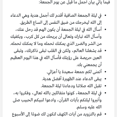
فيما يأتي بيان أجمل ما قيل عن يوم الجمعة:
في ليلة الجمعة الصافية أقدم لك أجمل هدية وهي الدعاء
إلى الله ليخرجك من ضيق النفس إلى اتساع الطريق.
أسأل الله في ليلة الجمعة أن يكون الهم قد رحل عنك،
وأسأل الله تبارك وتعالى أن يريحك من كل كرب، ويكفيك
من الشر والضرر الذي يمكنك تحمله وما لا يمكنك تحمله.
قد يشغلنا العالم، ولكن في القلب تبقى ذاكرتك، وتبقى
العين حريصة على رؤيتك فأسأل الله في هذا اليوم العظيم
أن يجمعني بك.
أتمنى لكم جمعة سعيدة يا أعزائي.
يبقى الدعاء عند الظهيرة أفضل هدية.
تقبل الله صلاتنا ودعاءنا ليلة الجمعة.
في ليلة الجمعة، كونوا متفائلين بالله تعالى، وفكروا به،
وأنيروا ليلتكم بآيات القرآن، وادعوا لنبيكم الحبيب صلى
الله عليه وسلم.
قم بالتزويد من آيات الكهف لتكون لك ضوءًا إلى الأسبوع