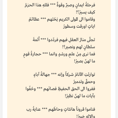
فرحلةُ ايمانٍ وصبرٌ وقوةٌ *** فللهِ هذا الحزمُ
كيف يسيرُ؟!
وقاموا الى المولى الكريم يَحُثهم *** عظائمُ
اياتٍ اورقت وسطورُ
تجلّى منارُ العقلِ فيهم فردّدوا *** أَثمةَ
سلطانٍ لهم ونصير؟!
فما نرى مِنْ علمٍ ورشدٍ وانما *** حجارةُ قومٍ
ما لهنّ بصيرُ!
توارثتِ الآنامُ شركاً وإنه *** جهالةُ آباءٍ
وحمقٌ وتدميرُ
ففروا الى الحق الحفيظِ فصانَهم *** وحُفّوا
بآيات ما لهنّ نظيرُ!
فناموا قروناً هانئاتٍ وحاطَهم *** عنايةُ رب
والإله خبيرُ!