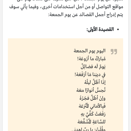
مواقع التواصل أو من أجل استخدامات أخرى، وفيما يأتي سوف
يتم إدراج أجمل القصائد عن يوم الجمعة:
القصيدة الأولى:
اليوم يوم الجمعة
مُباركٌ ما أرْوعَهْ!
يَومٌ لَه فضائِلٌ
في دينِنا مَا أرْفَعَهْ!
إذَا أظَلَّ ليلُهُ
تُحِسُّ أنوارًا معَهْ
وإنْ أطَلَّ فجْرُهُ
فَبِالأماني الْمُتْرَعَهْ
رَفَعْتُ كَفَّيَّ بهِ
للسَّاعَةِ الْمُشَفِّعَهْ
وقُلْتُ: يا ربِّ اهدِني