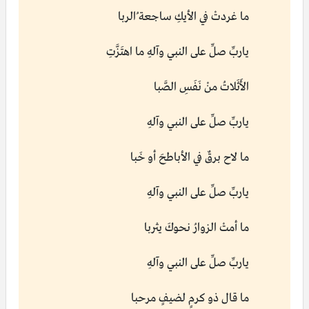
ما غردتْ في الأيكِ ساجعة ُالربا
ياربِّ صلِّ على النبي وآلهِ ما اهتَزَّتِ
الأَثَلاتُ منْ نَفَسِ الصَّبا
ياربِّ صلِّ على النبي وآلهِ
ما لاح برقٌ في الأباطحَ أو خَبا
ياربِّ صلِّ على النبي وآلهِ
ما أمتْ الزوارُ نحوكَ يثربا
ياربِّ صلِّ على النبي وآلهِ
ما قال ذو كرمٍ لضيفٍ مرحبا