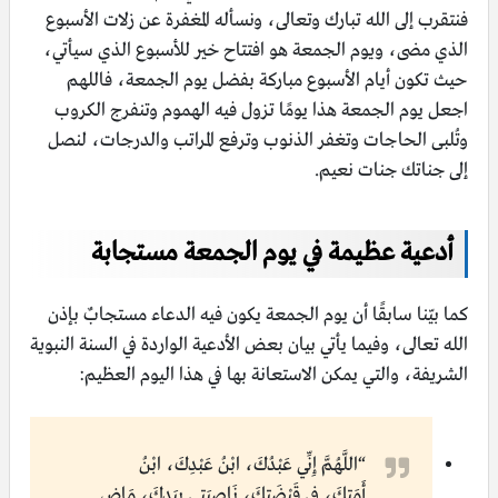
فنتقرب إلى الله تبارك وتعالى، ونسأله المغفرة عن زلات الأسبوع
الذي مضى، ويوم الجمعة هو افتتاح خير للأسبوع الذي سيأتي،
حيث تكون أيام الأسبوع مباركة بفضل يوم الجمعة، فاللهم
اجعل يوم الجمعة هذا يومًا تزول فيه الهموم وتنفرج الكروب
وتُلبى الحاجات وتغفر الذنوب وترفع المراتب والدرجات، لنصل
إلى جناتك جنات نعيم.
أدعية عظيمة في يوم الجمعة مستجابة
كما بيّنا سابقًا أن يوم الجمعة يكون فيه الدعاء مستجابٌ بإذن
الله تعالى، وفيما يأتي بيان بعض الأدعية الواردة في السنة النبوية
الشريفة، والتي يمكن الاستعانة بها في هذا اليوم العظيم:
“اللَّهُمَّ إِنِّي عَبْدُكَ، ابْنُ عَبْدِكَ، ابْنُ
أَمَتِكَ، فِي قَبْضَتِكَ، نَاصِيَتِي بِيَدِكَ، مَاضٍ