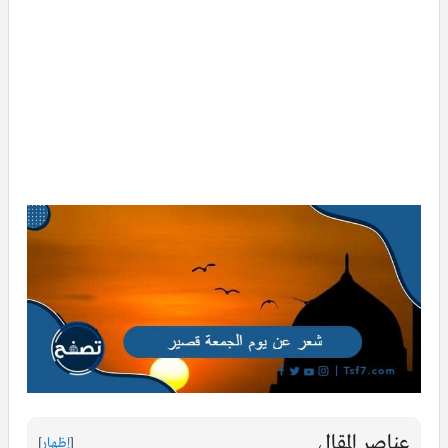
عناصر المقال
[
إظهار
]