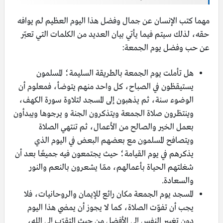
مهما كتب الإنسان عن جمال وفضل هذا اليوم العظيم لم يوافه
حقه، لذلك سيتم فيما يأتي بيان العديد من الكلمات التي تعبّر
عن حب وفضل يوم الجمعة:
هل تأملت يوم الجمعة بالطريقة السليمة؛ المسلمون
يستيقظون في الصباح، كل واحد منهم يتوضأ، فمعلوم أن
الوضوء سنة، ثم يذهبون إلى المسجد لتلاوة سورة الكهف،
وينتظرون صلاة الجمعة ويتذكرون الجنة و يرجوها ويبدأون
بعمل الخير والصالح من الأعمال، ثم تنتهي الصلاة
ويتصافح المسلمون مع بعضهم البعض في اليوم الذي
يذكرهم في يوم القيامة؛ حيث يجتمعون فيه جميعًا بعد أن
شغلتهم الحياة بأعمالهم، ممّا يشعرون بالنعم والنور
والسعادة.
المسجد يوم الجمعة مكان رائع للإيمان والروحانيات، فلا
يجب أن تفوّت الصلاة، كما لا يجوز أن يمضي هذا اليوم
دون تغيير النفس إلى الأفضل من حيث التقرّب إلى الله،