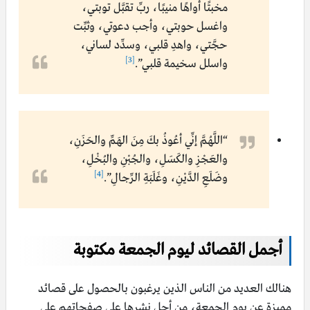
مخبتًا أواهًا منيبًا، ربِّ تقبَّل توبتي،
واغسل حوبتي، وأجب دعوتي، وثبِّت
حجَّتي، واهدِ قلبي، وسدِّد لساني،
[3]
واسلل سخيمة قلبي”.
“اللَّهُمَّ إنِّي أعُوذُ بكَ مِنَ الهَمِّ والحَزَنِ،
والعَجْزِ والكَسَلِ، والجُبْنِ والبُخْلِ،
[4]
وضَلَعِ الدَّيْنِ، وغَلَبَةِ الرِّجالِ”.
أجمل القصائد ليوم الجمعة مكتوبة
هنالك العديد من الناس الذين يرغبون بالحصول على قصائد
مميزة عن يوم الجمعة، من أجل نشرها على صفحاتهم على