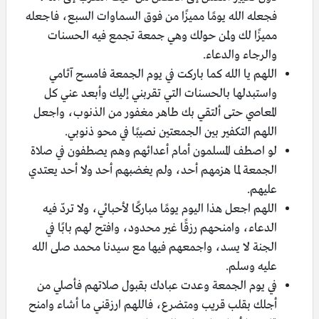
فجعله الله يومًا مميزًا من فوق السماوات السبع، فاجعله
مميزًا لك ولمن حولك وهي جمعة تجمع فيه الحسنات
والرجاء والدعاء.
اللهم يا الله كما باركت في يوم الجمعة فامسح آثامي
واستبدلها بالحسنات التي تقربني إليك وأبعد عني كل
المعاصي حتى ألتقي بك طاهر مغفور من الذنوب، واجعل
اللهم التكفير بين الجمعتين نصيبًا في محو ذنوبي.
لو اصطف المسلمون أمام أعدائهم وهم يصطفون في صلاة
الجمعة لما هزمهم أحد، ولم يغضبهم أحد ولا أحد يعتدي
عليهم.
اللهم اجعل هذا اليوم يومًا مباركًا لأحبائي، ولا تردّ فيه
الدعاء، وامنحهم رزقًا غير محدود، وافتح لهم بابًا في
الجنة لا يسد، واجمعهم فيها مع سيدنا محمد صلى الله
عليه وسلم.
في يوم الجمعة وعدت عبادك بقبول صلاتهم فأصلي من
أجلك بقلب قريب ومتضرع، فاللهم ارزقني ما أشاء وامنح