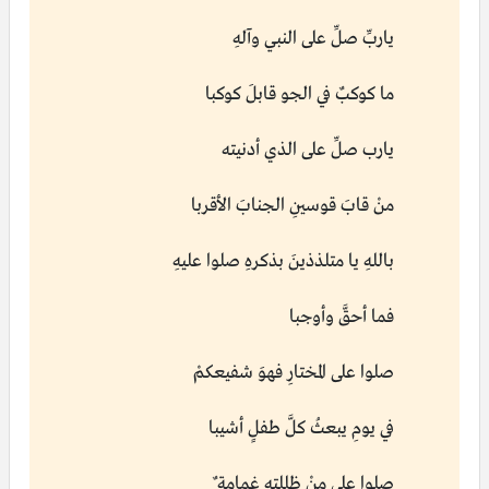
ياربِّ صلِّ على النبي وآلهِ
ما كوكبٌ في الجو قابلَ كوكبا
يارب صلِّ على الذي أدنيته
منْ قابَ قوسينِ الجنابَ الأقربا
باللهِ يا متلذذينَ بذكرهِ صلوا عليهِ
فما أحقَّ وأوجبا
صلوا على المختارِ فهوَ شفيعكمْ
في يومِ يبعثُ كلَّ طفلٍ أشيبا
صلوا على منْ ظللته غمامة ٌ