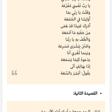
يا ربِّ نَفْسِي مُفْزَعَهْ
وَقلْتُ يا ربّيِ بمَا
أَوْليتَنا في الجُمُعَهْ
أَدْرِكْ عُبَيدًا قدْ هَمَى
مِنْ جَفْنِهِ مَا أدْمَعَهْ
وَالْطُفْ بهِ يا ربَّنا
وامْنُنْ بِبُشْرَى مُسْرِعَهْ
وبَينما ثَغْري أنا
يدْعوهُ كَيْمَا يَسْمَعَهْ
إذَا بهَاتِفٍ أتَى
يقُولُ: أبْشِرْ بالسَّعَهْ
القصيدة الثانية:
اليوم جمعة و أبرك أيام الأسبوع