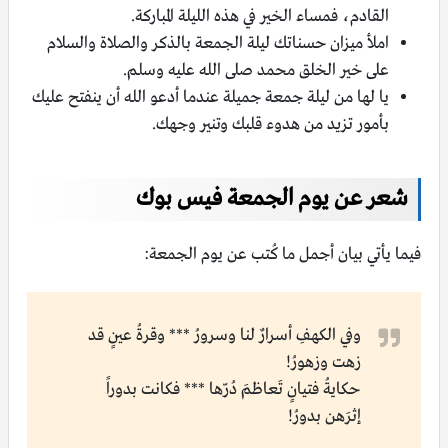
القادم، فمساء الخير في هذه الليلة المباركة.
املأ ميزان حسناتك ليلة الجمعة بالذكر والصلاة والسلام
على خير الخلق محمد صلى الله عليه وسلم.
يا لها من ليلة جمعة جميلة عندما أدعو الله أن ينفتح عليك
بأمور تزيد من هدوء قلبك وتنير وجهك.
شعر عن يوم الجمعة فيس بوك
فيما يأتي بيان أجمل ما كُتب عن يوم الجمعة:
وفي الكهفِ أسرارٌ لنا وسرورُ *** وقرةُ عينٍ قد
زهت وزهورُ!
حكايةُ فتيانٍ تَعاظمَ دُرّها *** فكانت بدوراً
إثرَهن بدورُ!