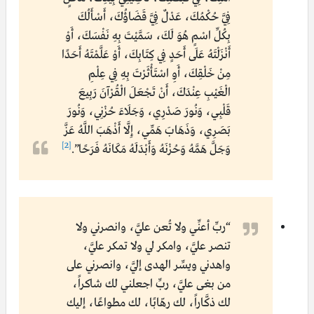
فِيَّ حُكْمُكَ، عَدْلٌ فِيَّ قَضَاؤُكَ، أَسْأَلُكَ
بِكُلِّ اسْمٍ هُوَ لَكَ، سَمَّيْتَ بِهِ نَفْسَكَ، أَوْ
أَنْزَلْتَهُ عَلَى أَحَدٍ فِي كِتَابِكَ، أَوْ عَلَّمْتَهُ أَحَدًا
مِنْ خَلْقِكَ، أَوِ اسْتَأْثَرْتَ بِهِ فِي عِلْمِ
الْغَيْبِ عِنْدَكَ، أَنْ تَجْعَلَ الْقُرْآنَ رَبِيعَ
قَلْبِي، وَنُورَ صَدْرِي، وَجَلَاءَ حُزْنِي، وَنُورَ
بَصَرِي، وَذَهَابَ هَمِّي، إِلَّا أَذْهَبَ اللَّهُ عَزَّ
[2]
وَجَلَّ هَمَّهُ وَحُزْنَهُ وَأَبْدَلَهُ مَكَانَهُ فَرَحًا”.
“ربِّ أعنِّي ولا تُعن عليَّ، وانصرني ولا
تنصر عليَّ، وامكر لي ولا تمكر عليَّ،
واهدني ويسِّر الهدى إليَّ، وانصرني على
من بغى عليَّ، ربِّ اجعلني لك شاكراً،
لك ذكَّاراً، لك رهّابًا، لك مطواعًا، إليك