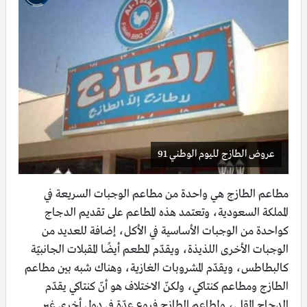
عروض الطازج لليوم الوطني 91
مطاعم الطازج هي واحدة من مطاعم الوجبات السريعة في
المملكة السعودية، وتعتمد هذه المطاعم على تقديم الدجاج
كواحدة من الوجبات الأساسية في الأكل، إضافة للعديد من
الوجبات الأخرى اللذيذة، ويقدّم المطعم أيضًا المقبلات الجانبيّة
كالبطاطس، ويقدّم المشروبات الغازية، وهناك شبه بين مطاعم
الطازج ومطاعم كنتاكي، ولكنّ الاختلاف هو أنّ كنتاكي يقدّم
الدجاج المقلي، ولمطاعم الطازج فروع عدّة في دول أخرى غير