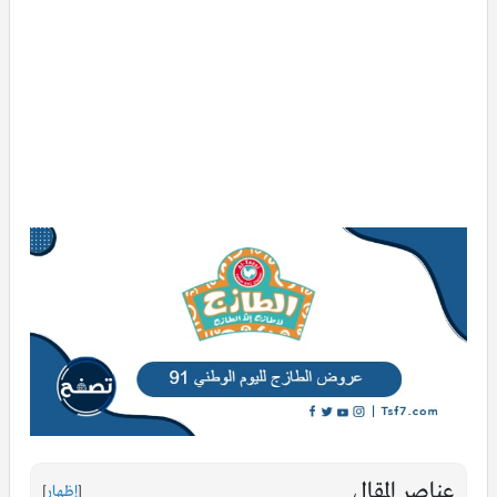
عناصر المقال
[
إظهار
]