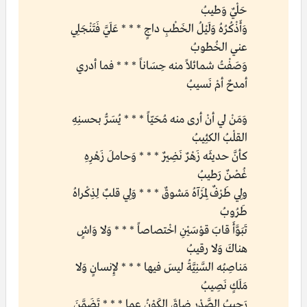
حَلْيٌ وَطيبُ
وَأَذْكُرُهُ وَلَيْلُ الخَطْبِ داجٍ * * * عَلَيَّ فَتَنْجَلِي
عني الخُطوبُ
وَصَفْتُ شمائلاً منه حِسَاناً * * * فما أدري
أمدحٌ أمْ نَسيبُ
وَمَنْ لي أنْ أرى منه مُحَيّاً * * * يُسَرُّ بحسنِهِ
القلْبُ الكئِيبُ
كأنَّ حديثَه زَهْرٌ نَضِيرٌ * * * وَحاملَ زَهْرِهِ
غُصْنٌ رَطيبُ
ولِي طَرْفٌ لِمَرْآهُ مَشوقٌ * * * وَلِي قلبٌ لِذِكْراهُ
طَرُوبُ
تَبَوَّأَ قابَ قوْسَيْنِ اخْتصاصاً * * * وَلا وَاشٍ
هناكَ وَلا رقيبُ
مَناصِبُه السَّنِيَّةُ ليسَ فيها * * * لإِنسانٍ وَلا
مَلَكٍ نَصِيبُ
رَحِيبُ الصَّدْرِ ضاقَ الكَوْنُ عما * * * تَضَمَّنَ