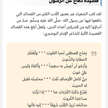
قصيدة دفاع عن الرسول
لقد كتب الشعراء عبر عصور الأدب الكثير من القصائد التي
دافعوا فيها عن رسول الله -صلَّى الله عليه وسلَّم- ضدّ من
أساؤوا إليه من المشركين أعداء الدين، ولعلّ أبلغ هذه القصائد
القصيدة الآتية للشاعر الإمام البوصيري:
بِمَدْحِ المصطفى تَحيا القلوبُ * * * وَتُغْتَفَرُ
الخطايا وَالذُّنوبُ
وَأَرْجُو أن أعِيشَ به سعيداً * * * وَأَلقاهُ وَليس
عَلَيَّ حُوبُ
نبيٌّ كامل الأوصافِ تَمَّتْ * * * محاسِنُه فقيل
له الحبيبُ
يُفَرِّجُ ذِكْرُهُ الكُرُباتِ عنا * * * إذا نَزَلَتْ
بساحَتِنا الكُروبُ
مدائحُه تَزيدُ القَلْبَ شَوْقاً * * * إليه كأنها