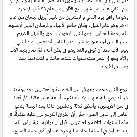
كان يُكنّى بأبي القاسم، ولد رسول الله -صلَّى الله عليه وسلّم- في
يوم الثاني عشر من شهر ربيع الأأول من عام 53 قبل الهجرة،
وهو ما وافق يوم الثاني والعشرين من شهر أبريل نيسان من عام
571م وهو عام الفيل، وكان خاتم الأنبياء والمرسلين الذين أرسلهم
الله رحمة للعالمين، وهو النبي المبعوث بالحق والقرآن الكريم
لينذر الناس أجمعين وينشر الدين للناس أجمعين، ولد النبي
يتيم الأب بعد أن توفي والده وهو في بطن أمه، ثمَّ صار يتيم الأب
والأم وهو في عمر ست سنوات عندما ماتت والدته آمنة بنت
وهب في الأبواء.
تزوج النبي محمد وهو في سن الخامسة والعشرين بخديجة بنت
خويلد رضي الله عنها، وكانت تكبره بأربعة عشر عامًا، ثمَّ بُعث
في سن الأربعين، وأمضى ثلاثة وعشرين عامًا بعد البعثة يدعو
الناس إلى الدين الحق، حتَّى أنّ القرآن الكريم نزل عليه متفرقًا في
هذه السنوات الثلاثة والعشرين، قبل أن توافيه المنية بإذن الله
رب العالمين في السنة الحادية للهجرة بعد أن أدّى حجة الوداع،