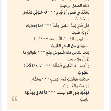
ذلك الصدْرُ الرحيبُ
يُجَدِّدُ في قُعودٍ أوْ قِيامٍ * * * له شَوْقِي المُدَرِّسُ
وَالخَطيبُ
عَلَى قَدَرٍ يُمِدُّ الناسَ عِلْماً * * * كما يُعطِيك
أَدْوِيَةً طبيبُ
وَتَسْتَهْدِي القلوبُ النُّورَ منه * * * كما
اسْتَهْدَى مِنَ البَحْرِ القَلِيبُ
بَدَتْ للناسِ منه شُموسُ عِلْمٍ * * * طَوالِعَ ما
تَزُولُ وَلا تَغِيبُ
وَأَلْهَمَنا به التَّقْوَى فَشَقَّتْ * * * لنا عمَّا أَكَنَّتْهُ
الغُيُوبُ
خلائِقُهُ مَوَاهِبُ دُونَ كِسْبٍ * * * وشَتَّانَ
المَوَاهِبُ وَالكُسُوبُ
مُهَذَّبَةٌ بنورِ اللهِ ليستْ * * * كأخلاقٍ يُهَذِّبُهَا
اللَّبِيبُ