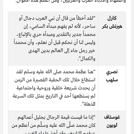
والفقهاء والأدباء العرب والغربيين، ومن أعظم هذه الأقوال:
كارل
“لقد أخطأ من قال أن نبي العرب دجال أو
هيرنش بكر
ساحر، لأنه لم يفهم مبدأه السامي، إن
محمداً جدير بالتقدير ومبدأه حري بالإتباع،
وليس لنا أن نحكم قبل أن نعلم، وأن محمداً
خير رجل جاء إلى العالم بدين الهدى
والكمال”.
نصري
“هنا عظمة محمد صلى الله عليه وسلم لقد
سلهب
استطاع خلال تلك الحقبة القصيرة من الزمن ـ
أن يحدث شريعة خلقية وروحية واجتماعية
لم يستطعها أحد في التاريخ بمثل تلك السرعة
المذهلة”.
غوستاف
“إذا ما قيست قيمة الرجال بجليل أعمالهم
لوبون
كان محمد صلَّى الله عليه وسلَّم من أعظم من
عرفهم التاريخ، وقد أخذ علماء الغرب