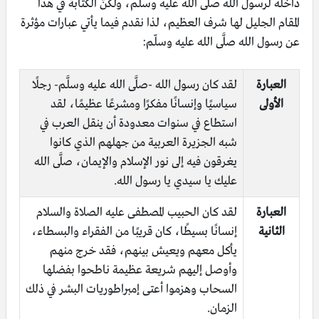
داخله لرسول الله صلَّى الله عليه وسلّم، ولكنّ الكتابة في هذا
المقام الجليل لها شرف العظيم، لذا نقدم فيما يأتي عبارات مؤثرة
عن رسول الله صلَّى الله عليه وسلّم:
العبارة
لقد كان رسول الله -صلَّى الله عليه وسلَّم- رجلًا
الأولى
سياسيًا وإنسانًا مفكرًا ومشرعًا عظيمًا، لقد
استطاع في سنوات معدودة أن ينقل العرب في
شبه الجزيرة العربية من جهلهم الذي كانوا
يغرقون فيه إلى نور الإسلام والإيمان، صلَّى الله
عليك يا سيدي يا رسول الله.
العبارة
لقد كان الحبيب المصطفى عليه الصلاة والسلام
الثانية
إنسانًا بسيطًا، كان قريبًا من الفقراء والبسطاء،
يأكل معهم ويعيش بينهم، فقد خرج منهم
وأوصل إليهم شريعة عظيمة ناطحوا بفضلها
السحاب وهزموا أعتى إمبراطوريات البشر في ذلك
الزمان.