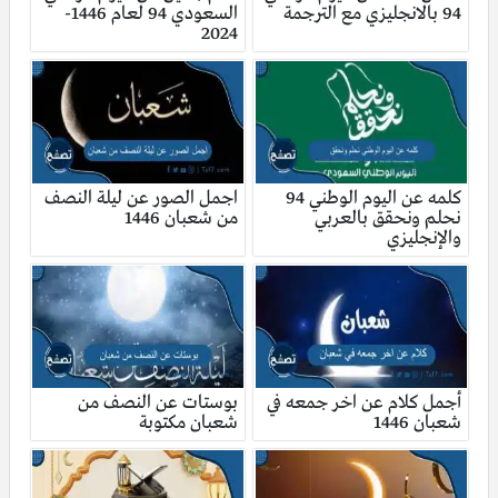
94 بالانجليزي مع الترجمة
السعودي 94 لعام 1446-
2024
كلمه عن اليوم الوطني 94
اجمل الصور عن ليلة النصف
نحلم ونحقق بالعربي
من شعبان 1446
والإنجليزي
أجمل كلام عن اخر جمعه في
بوستات عن النصف من
شعبان 1446
شعبان مكتوبة