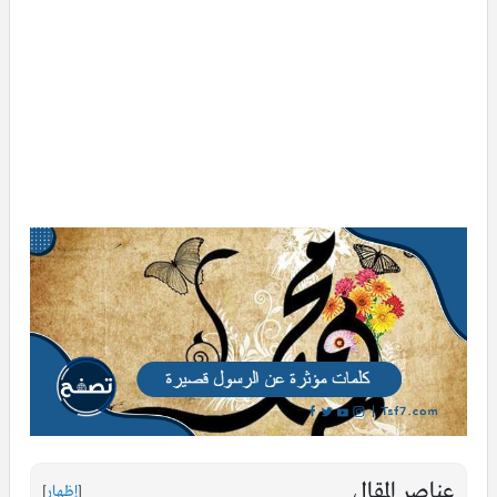
عناصر المقال
[
إظهار
]