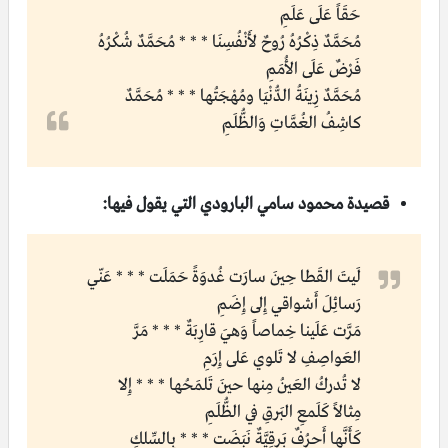
حَقَاً عَلَى عَلَمِ
مُحَمَّدٌ ذِكْرُهُ رُوحٌ لأَنْفُسِنَا * * * مُحَمَّدٌ شُكْرُهُ
فَرْضٌ عَلَى الأُمَمِ
مُحَمَّدٌ زِينَةُ الدُّنْيَا ومُهْجَتُها * * * مُحَمَّدٌ
كاشِفُ الغُمَّاتِ وَالظُّلَمِ
قصيدة محمود سامي البارودي التي يقول فيها:
لَيتَ القَطا حِينَ سارَت غُدوَةً حَمَلَت * * * عَنّي
رَسائِلَ أَشواقي إِلى إِضَمِ
مَرَّت عَلَينا خِماصاً وَهيَ قارِبَةٌ * * * مَرَّ
العَواصِفِ لا تَلوي عَلى إِرَمِ
لا تُدركُ العَينُ مِنها حينَ تَلمَحُها * * * إِلا
مِثالاً كَلَمعِ البَرقِ في الظُّلَمِ
كَأَنَّها أَحرُفٌ بَرقِيَّةٌ نَبَضَت * * * بِالسِّلكِ