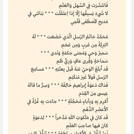
فَانتَشَرَت فِي السَّهل وَالعَلَمِ
لا شَيءَ يَسبِقُها إِلّا إِذا اِعتَقَلَت * * * بَنانَتي في
مَديحِ المُصطَفى قَلَمِي
مُحَمَّدٌ خاتَمُ الرُسلِ الَّذي خَضَعَت * * * لَهُ
البَرِيَّةُ مِن عُربٍ وَمِن عَجَمِ
سَميرُ وَحيٍ وَمَجنى حِكمَةٍ وَنَدى * * *
سَماحَةٍ وَقِرى عافٍ وَرِيُّ ظَمِ
قَد أَبلَغَ الوَحيُ عَنهُ قَبلَ بِعثَتِهِ * * * مَسامِعَ
الرُسلِ قَولاً غَيرَ مُنكَتِمِ
فَذاكَ دَعوَةُ إِبراهيمَ خالِقَهُ * * * وَسِرُّ ما قالَهُ
عِيسى مِنَ القِدَمِ
أَكرِم بِهِ وَبِآباءٍ مُحَجَّلَةٍ * * * جاءَت بِهِ غُرَّةً في
الأَعصُرِ الدُّهُمِ
قَد كانَ في مَلَكوتِ اللَهِ مُدَّخراً * * * لِدَعوَةٍ
كانَ فيها صاحِبَ العَلَمِ
نُورٌ تَنَقَّلَ في الأَكوانِ ساطِعُهُ * * * تَنَقُّلَ البَدرِ