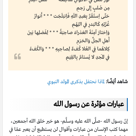
مِن صُلبٍ إِلى رَحِمِ
حَتّى اِستَقَرَّ بِعَبدِ اللَهِ فَاِنبَلَجَت * * * أَنوارُ
غُرَّتِهِ كَالبَدرِ في البُهُمِ
وَاِختارَ آمِنَةَ العَذراءَ صاحِبَةً * * * لِفَضلِها بَينَ
أَهلِ الحِلِّ وَالحَرَمِ
كِلاهُما فِي العُلا كُفءٌ لِصاحِبِهِ * * * وَالكُفءُ
في المَجدِ لا يُستامُ بِالقِيَمِ
شاهد أيَضًا:
لماذا نحتفل بذكرى المولد النبوي
عبارات مؤثرة عن رسول الله
إنّ رسول الله -صلَّى الله عليه وسلَّم- هو خير خلق الله أجمعين،
مهما كتب الإنسان من عبارات وأقوال لن يستطيع أن يعبر عمّا في