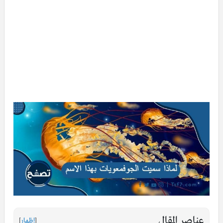
عناصر المقال
[
إظهار
]