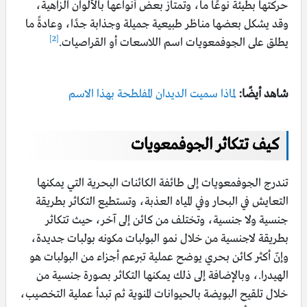
حركتها بطيئة نوعًا ما، وتمتاز بعض أنواعها بالألوان الزاهية،
وقد يشكل بعضها مناظر طبيعية جميلة وجذابة جدًا، وعادةً ما
[2]
يطلق على الجوفمعويات اسم اللاسعات أو القراصيات.
شاهد أيضًا:
لماذا سميت الديدان المفلطحة بهذا الاسم
كيف تتكاثر الجوفمعويات
تندرج الجوفمعويات إلى طائفة الكائنات البحرية التي يمكنها
التعايش في البحار وفي المياه العذبة، وتستطيع التكاثر بطريقة
جنسية ولا جنسية، وتختلف من كائن إلى آخر، حيث تتكاثر
بطريقة لاجنسية من خلال نمو البولبات مكونه بولبات جديدة،
وإنّ أكثر كائن بحري يوضح عملية تبرعم أجزاء من البولبات هو
الهيدرا.، وبالإضافة إلى ذلك يمكنها التكاثر بصورة جنسية من
خلال تلقيح البويضة بالحيوانات المنوية ثم تبدأ عملية التخصيب،