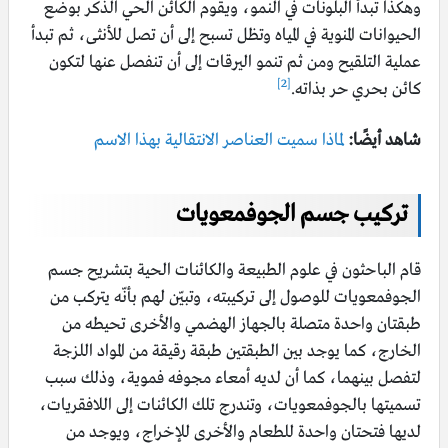
وهكذا تبدأ البلونات في النمو، ويقوم الكائن الحي الذكر بوضع
الحيوانات المنوية في المياه وتظل تسبح إلى أن تصل للأنثى، ثم تبدأ
عملية التلقيح ومن ثم تنمو اليرقات إلى أن تنفصل عنها لتكون
[2]
كائن بحري حر بذاته.
شاهد أيضًا:
لماذا سميت العناصر الانتقالية بهذا الاسم
تركيب جسم الجوفمعويات
قام الباحثون في علوم الطبيعة والكائنات الحية بتشريح جسم
الجوفمعويات للوصول إلى تركيبته، وتبيّن لهم بأنّه يتركب من
طبقتان واحدة متصلة بالجهاز الهضمي والأخرى تحيطه من
الخارج، كما يوجد بين الطبقتين طبقة رقيقة من المواد اللزجة
لتفصل بينهما، كما أن لديه أمعاء مجوفه فموية، وذلك سبب
تسميتها بالجوفمعويات، وتندرج تلك الكائنات إلى اللافقريات،
لديها فتحتان واحدة للطعام والأخرى للإخراج، ويوجد من