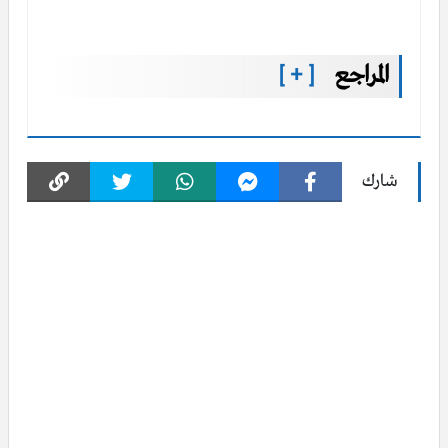
المراجع
[ + ]
شارك