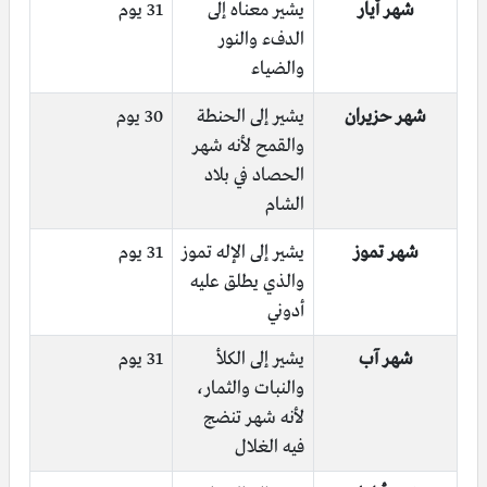
شهر أيار
يشير معناه إلى
31 يوم
الدفء والنور
والضياء
شهر حزيران
يشير إلى الحنطة
30 يوم
والقمح لأنه شهر
الحصاد في بلاد
الشام
شهر تموز
يشير إلى الإله تموز
31 يوم
والذي يطلق عليه
أدوني
شهر آب
يشير إلى الكلأ
31 يوم
والنبات والثمار،
لأنه شهر تنضج
فيه الغلال