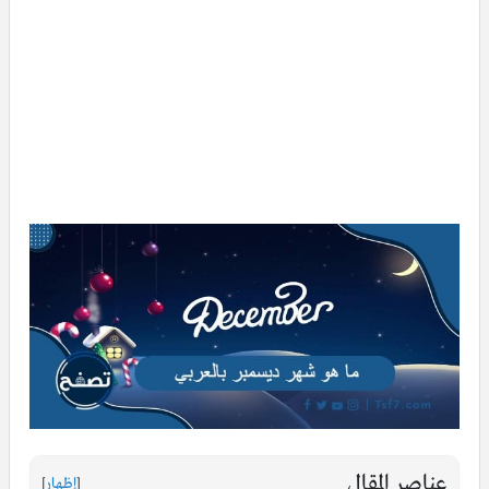
عناصر المقال
[
إظهار
]