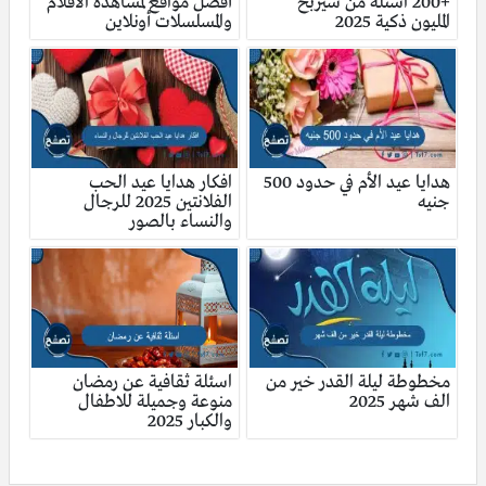
+200 اسئلة من سيربح
أفضل مواقع لمشاهدة الأفلام
المليون ذكية 2025
والمسلسلات أونلاين
هدايا عيد الأم في حدود 500
افكار هدايا عيد الحب
جنيه
الفلانتين 2025 للرجال
والنساء بالصور
مخطوطة ليلة القدر خير من
اسئلة ثقافية عن رمضان
الف شهر 2025
منوعة وجميلة للاطفال
والكبار 2025