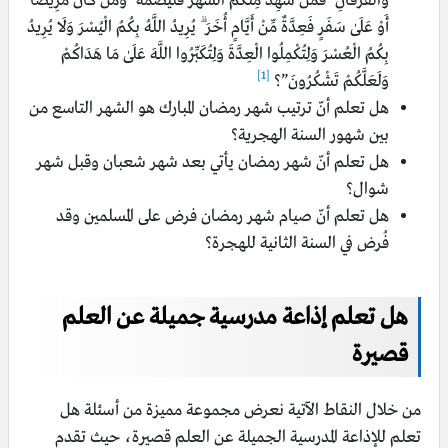
وَالْفُرْقَانِ ۚ فَمَن شَهِدَ مِنكُمُ الشَّهْرَ فَلْيَصُمْهُ ۖ وَمَن كَانَ مَرِيضًا
أَوْ عَلَىٰ سَفَرٍ فَعِدَّةٌ مِّنْ أَيَّامٍ أُخَرَ ۗ يُرِيدُ اللَّهُ بِكُمُ الْيُسْرَ وَلَا يُرِيدُ
بِكُمُ الْعُسْرَ وَلِتُكْمِلُوا الْعِدَّةَ وَلِتُكَبِّرُوا اللَّهَ عَلَىٰ مَا هَدَاكُمْ
[1]
وَلَعَلَّكُمْ تَشْكُرُونَ”؟
هل تعلم أنّ ترتيب شهر رمضان المبارك هو الشهر التاسع من
بين شهور السنة الهجرية؟
هل تعلم أنّ شهر رمضان يأتي بعد شهر شعبان وقبل شهر
شوال؟
هل تعلم أنّ صيام شهر رمضان فرض على المسلمين وقد
فُرض في السنة الثانية للهجرة؟
هل تعلم إذاعة مدرسية جميلة عن العلم
قصيرة
من خلال النقاط الآتية نعرض مجموعة مميزة من أسئلة هل
تعلم للإذاعة المدرسية الجميلة عن العلم قصيرة، حيث تقدم