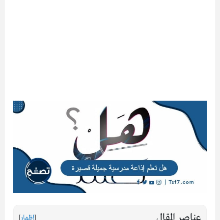
عناصر المقال
[
إظهار
]