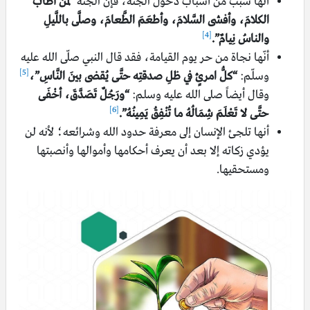
أنّها سبب من أسباب دخول الجنة، فإن الجنة
“لمَن أطابَ
الكلامَ، وأفشى السَّلامَ، وأطعَمَ الطَّعامَ، وصلَّى باللَّيلِ
[4]
والناسُ نِيامٌ”.
أنّها نجاة من حر يوم القيامة، فقد قال النبي صلّى الله عليه
[5]
وسلّم:
“كلُّ امرئٍ في ظلِ صدقتِه حتَّى يُقضى بينَ النَّاسِ”،
وقال أيضاً صلى الله عليه وسلم:
“ورَجُلٌ تَصَدَّقَ، أخْفَى
[6]
حتَّى لا تَعْلَمَ شِمَالُهُ ما تُنْفِقُ يَمِينُهُ”.
أنها تلجئ الإنسان إلى معرفة حدود الله وشرائعه؛ لأنه لن
يؤدي زكاته إلا بعد أن يعرف أحكامها وأموالها وأنصبتها
ومستحقيها.