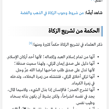
أعلم.
شاهد أيضًا:
من شروط وجوب الزكاة في الذهب والفضة
الحكمة من تشريع الزكاة
[3]
ذكر العلماء في تشريع الزكاة حكماً كثيرة ومنها:
أنّها من تمام إسلام العبد وإكماله؛ لأنها أحد أركان الإسلام.
أنّها دليل على صدق إيمان المزكي، ولهذا سميت صدقة؛
لأنها تدل على صدق طلب صاحبها لرضا الله عزّ وجل.
أنّها تزكي أخلاق المزكي، فتنتشله من زمرة البخلاء، وتدخله
في زمرة الكرماء.
أنّها تشرح الصدر؛ فالإنسان إذا بذل الشيء، ولاسيما المال،
يجد في نفسه انشراحاً، ولكن بشرط أن يكون بذله بسخاء
وطيب نفس.