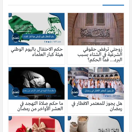
زوجتي ترفض حقوقي
حكم الاحتفال باليوم الوطني
الشرعية في الشتاء بسبب
هيئة كبار العلماء
البرد… فما الحكم؟
هل يجوز للمعتمر الافطار في
ما حكم صلاة التهجد في
رمضان
العشر الأواخر من رمضان