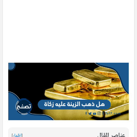
عناصر المقال
[
إظهار
]