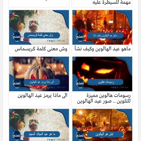
مهمة للسيطرة عليه
ماهو عيد الهالوين وكيف نشأ
وش معنى كلمة كريسماس
رسومات هالوين مميزة
الى ماذا يرمز عيد الهالوين
للتلوين .. صور عيد الهالوين