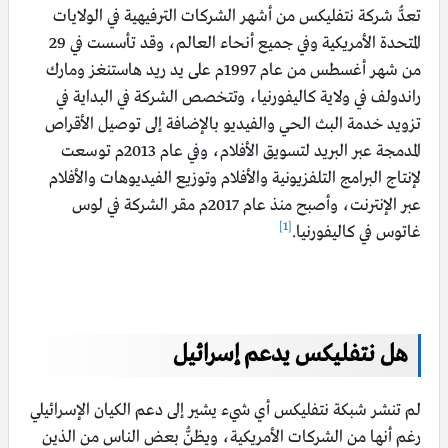
تعدُّ شركة نتفليكس من أشهر الشركات الترفيهية في الولايات
المتحدة الأمريكية وفي جميع أنحاء العالم، وقد تأسست في 29
من شهر أغسطس من عام 1997م على يد ريد هاستنغز ومارك
راندولف في ولاية كاليفورنيا، وتتخصص الشركة في البداية في
تزويد خدمة البث الحي والفيديو بالإضافة إلى توصيل الأقراص
المدمجة عبر البريد لتسويق الأفلام، وفي عام 2013م توسعت
لإنتاج البرامج التلفزيونية والأفلام وتوزيع الفيديوهات والأفلام
عبر الإنترنت، وأصبح منذ عام 2017م مقر الشركة في لوس
[1]
غاتوس في كاليفورنيا.
هل نتفليكس يدعم إسرائيل
لم تنشر شبكة نتفليكس أي شيء يشير إلى دعم الكيان الإسرائيلي
رغم أنها من الشركات الأمريكية، ويظنُّ بعض الناس من الذين