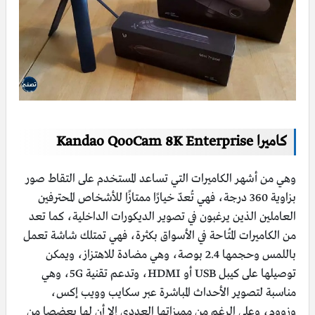
كاميرا Kandao QooCam 8K Enterprise
وهي من أشهر الكاميرات التي تساعد المستخدم على التقاط صور
بزاوية 360 درجة، فهي تُعدّ خيارًا ممتازًا للأشخاص المحترفين
العاملين الذين يرغبون في تصوير الديكورات الداخلية، كما تعد
من الكاميرات المُتاحة في الأسواق بكثرة، فهي تمتلك شاشة تعمل
باللمس وحجمها 2.4 بوصة، وهي مضادة للاهتزاز، ويمكن
توصيلها على كيبل
USB أو HDMI،
وتدعم تقنية 5G، وهي
مناسبة لتصوير الأحداث المباشرة عبر سكايب وويب إكس،
وزووم،
وعلى الرغم من مميزاتها العددي إلا أن لها بعضصا من