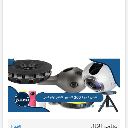
عناصر المقال
[
إظهار
]