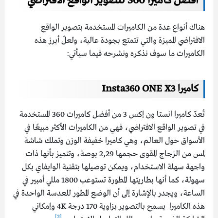
أفضل كاميرا 360 لتصوير الواقع الافتراضي
هناك أنواع عدة من الكاميرات المستخدمة بتصوير الواقع
الافتراضي المميزة والتي تتمتع بجودة عالية، ولعلّ أبرز هذه
الكاميرات ما سوف نذكره ونشرحه فيما سيأتي:
كاميرا Insta360 ONE X3
تُعدّ كاميرا انستا ون إكس 3 من أفضل كاميرات 360 المستخدمة
في تصوير الواقع الافتراضي، فهي من الكاميرات الأكثر مبيعًا في
الأسواق حول العالم، وهي كاميرا خفيفة الوزن وتملك شاشة
لمس من الزجاج المقوى حجمها 2,29 بوصة، وتتميز بأنها ذات
واجهة سهلة الاستخدام، ويمكن توصيلها بتقنية الوايفاي بكل
سهولة، كما أنها بطاريتها المطورة تستوعب 1800 مللي أمبير في
الساعة، ويجدر بالإشارة إلى أن الوضع المطور للعدسة الواحدة في
هذه الكاميرا يسمح
بالتصوير بزاوية 170 درجة 4K وإمكاني
[2]