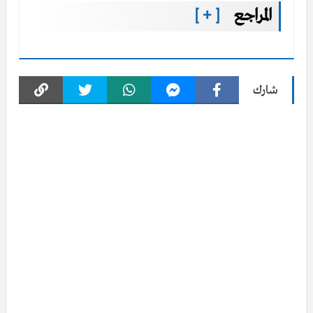
المراجع
[ + ]
شارك