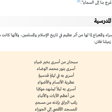
[5]
رِجَ بنا إلى السماءِ”.
المدرسية
راء والمعراج لما لها من أثر عظيم في تاريخ الإسلام والمسلمين، ولأنها ك
ميلنا فلان:
سبحان من أسرى بخير ضياءِ
أسرى بنور محمد الوضاء
أسرى به في ليلةٍ قدسيةٍ
عطرية الأنسامِ والأضواءِ
أسرى به ليلاً ليشهد موكبًا
من أعظم الآيات والأنباءِ
ركب البراق بإذنه من مسجدٍ
للمسجد الأقصى إلى الجوزاء