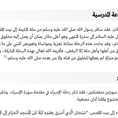
عة المدرسية
ريل عليه السلام إلى سدرة المنتهى وهو أعلى مكان يمكن أن يصل إليه مخلوق، 
لام، وقد جاءت هذه الرحلة بمثابة تعزية ومواساة وتعويض للنبي على ما 
يلق من أهلها وأهل مكة إلا الرفض، فأكرمه الله تعالى بهذه الرحلة المباركة،
[1]
عظم منزلةٍ لم يعطها لمخلوق من قبله ولا من بعده صلى الله عليه وسلم.
اج في سورتين منفصلتين، فقد ذكر رحلة الإسراء في مقدمة سورة الإسراء، وذ
بخشوع وكلنا آذان مصغية:
ُبْحَانَ الَّذِي أَسْرَىٰ بِعَبْدِهِ لَيْلًا مِّنَ الْمَسْجِدِ الْحَرَامِ إِلَى الْمَسْجِدِ الْأَقْ