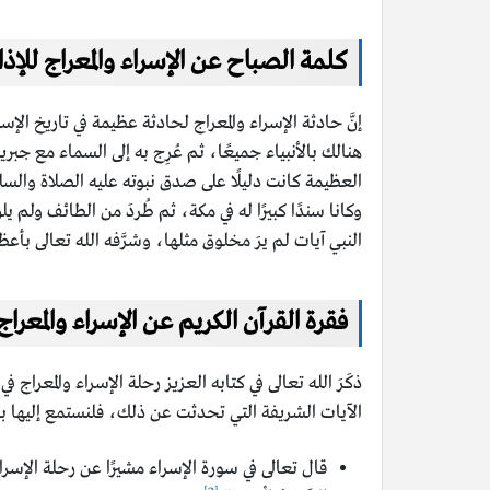
كلمة الصباح عن الإسراء والمعراج للإذا
هنالك بالأنبياء جميعًا، ثم عُرِج به إلى السماء مع جب
العظيمة كانت دليلًا على صدق نبوته عليه الصلاة والس
وكانا سندًا كبيرًا له في مكة، ثم طُردَ من الطائف ولم 
النبي آيات لم يرَ مخلوق مثلها، وشرَّفه الله تعالى بأ
فقرة القرآن الكريم عن الإسراء والمعراج
ذكَرَ الله تعالى في كتابه العزيز رحلة الإسراء والمعر
الآيات الشريفة التي تحدثت عن ذلك، فلنستمع إليها 
قال تعالى في سورة الإسراء مشيرًا عن رحلة الإسراء إلى بيت المقدس: “س