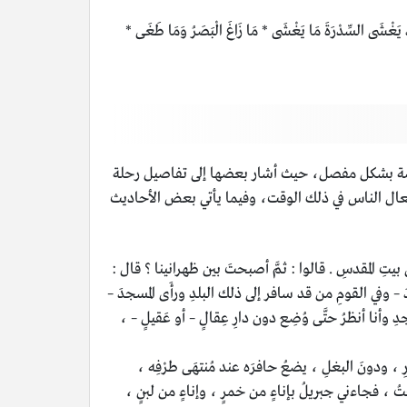
َغْشَى السِّدْرَةَ مَا يَغْشَى * مَا زَاغَ الْبَصَرُ وَمَا طَغَى *
قصة بشكل مفصل، حيث أشار بعضها إلى تفاصيل رحلة
فعال الناس في ذلك الوقت، وفيما يأتي بعض الأحاديث
بيتِ المقدسِ . قالوا : ثمَّ أصبحتَ بين ظهرانينا ؟ قال :
 – وفي القومِ من قد سافر إلى ذلك البلدِ ورأَى المسجدَ –
 وأنا أنظرُ حتَّى وُضِع دون دارِ عِقالٍ – أو عَقيلٍ – ،
 ودونَ البغلِ ، يضعُ حافرَه عند مُنتهَى طرْفِه ،
تُ ، فجاءني جبريلُ بإناءٍ من خمرٍ ، وإناءٍ من لبنٍ ،