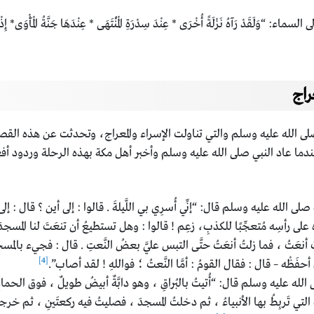
َدْ رَآهُ نَزْلَةً أُخْرَى * عِنْدَ سِدْرَةِ الْمُنْتَهَى * عِنْدَهَا جَنَّةُ الْمَأْوَى* إِذْ ي
راج
ى الله عليه وسلم والتي تناولت الإسراء والمعراج، وتحدثت عن هذه ال
ندما عاد النبي صلى الله عليه وسلم وأخبر أهل مكة بهذه الرحلة وردود أ
لله عليه وسلم قال: “إنِّي أُسرِي بي اللَّيلةَ . قالوا : إلى أين ؟ قال : إلى 
لى رأسِه مُتعجِّبًا للكذبِ، زعِم ! قالوا : وهل تستطيعُ أن تنعَتَ لنا المسجدَ
 أنعَتُ ، فما زلتُ أنعَتُ حتَّى التبس عليَّ بعضُ النَّعتِ . قال : فجيء بالمسجدِ
[4]
فَظْه – قال : فقال القومُ : أمَّا النَّعتُ ؛ فواللهِ ! لقد أصاب”.
عليه وسلم قال: “أُتيتُ بالبُراقِ ، وهو دابَّةٌ أبيضُ طويلٌ ، فوق الحمارِ ،
 التي تَربِطُ بها الأنبياءُ ، ثم دخلتُ المسجدَ ، فصليتُ فيه ركعتَينِ ، ثم خرج