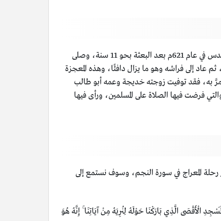
إنَّ حادثة الإسراء والمعراج لحادثة عظيمة في تاريخ الإسلام، فقد سافر رسول الله صلى الله عليه وسلم من مكة المكرمة إلى بيت المقدس في عام 621م بعد البعثة بحو 11 سنة، وصلى
ثم عاد إلى فراشه وهو ما يزال دافئًا، وهذه المعجزة
مرَّ به، فقد توفيت زوجته خديجة وعمه أبو طالب
 والتي فرضت فيها الصلاة على المسلمين، ورأى فيها
كر رحلة المعراج في سورة النجم، وسوف نستمع إلى
صَى الَّذِي بَارَكْنَا حَوْلَهُ لِنُرِيَهُ مِنْ آيَاتِنَا ۚ إِنَّهُ هُوَ