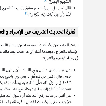
[2]
السَّمِيعُ الْبَصِيرُ”.
قال تعالى في سورة النجم مشيرًا إلى رحلة المعرج إلى السماء: “وَلَق
[3]
لَقَدْ رَأَى مِنْ آيَاتِ رَبِّهِ الْكُبْرَى”.
فقرة الحديث الشريف عن الإسراء والمع
وردت العديد من الأحاديث الصحيحة عن رسول الله صل
الإسراء والمعراج، وبعدها أشار إلى ما حدث بعد ذلك ع
في رحلة الإسراء والمعراج:
عن عبد الله بن عباس رضي الله عنه أن رسول الله صلى ا
نعم . قال : فمن بين مُصفِّقٍ ، ومن بين واضعٍ يدَه ع
؟ ! فقال رسولُ اللهِ صلَّى اللهُ عليه وسلَّم : فذهبتُ
فنعته وأنا أنظرُ إليه – قال : وكان مع هذا نعتٌ لم أح
عن أنس بن مالك رضي الله عنه أن رسول الله صلى الله 
فركبتُه ، حتى أتيتُ بيتَ المقدسِ ، فربطتُه بالحلْقة