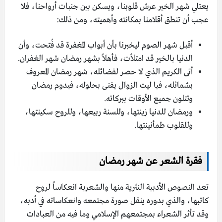
يعتلي شهر الخير عرش قلوبنا، ويسكن بين جنبات أرواحنا، فلا
عجب أن تنطق أقلامنا بمكانته وأهميته، ومن ذلك:
أقبل شهر الصوم ليخبرنا بأن أبواب المغفرة قد فُتحت، وأن
الدنيا بالخير قد امتلأت، فأهلاً بشهر رمضان شهر الغفران.
أتى الكريم الذي لا حصر لفضائله، شهر رمضان المعروف
بشمائله، فيا ليت الزوال يفنى بحلوله، فيدوم رمضان
وتتلون جميع الأوقات ببركاته.
ورمضان للدنيا زينتها، وللسنة ربيعها، وللروح سكينتها،
وللقلوب طمأنينتها.
فقرة الشعر عن شهر رمضان
تعد النصوص الأدبية النثرية منها والشعرية انعكاساً لروح
كاتبها، والذي بدوره ينقل صورة مجتمعه وانعكاساته في أدبه،
وقد تأثر الشعراء بمجتمعهم الإسلامي وما فيه من العبادات