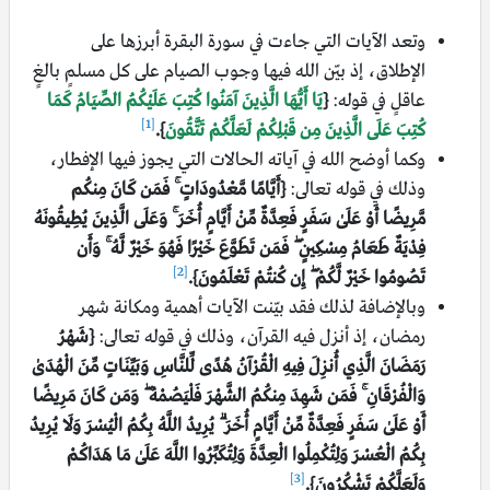
وتعد الآيات التي جاءت في سورة البقرة أبرزها على
الإطلاق، إذ بيّن الله فيها وجوب الصيام على كل مسلمٍ بالغٍ
عاقلٍ في قوله:
{
يَا أَيُّهَا الَّذِينَ آمَنُوا كُتِبَ عَلَيْكُمُ الصِّيَامُ كَمَا
[1]
كُتِبَ عَلَى الَّذِينَ مِن قَبْلِكُمْ لَعَلَّكُمْ تَتَّقُونَ
}.
وكما أوضح الله في آياته الحالات التي يجوز فيها الإفطار،
وذلك في قوله تعالى:
{أَيَّامًا مَّعْدُودَاتٍ ۚ فَمَن كَانَ مِنكُم
مَّرِيضًا أَوْ عَلَىٰ سَفَرٍ فَعِدَّةٌ مِّنْ أَيَّامٍ أُخَرَ ۚ وَعَلَى الَّذِينَ يُطِيقُونَهُ
فِدْيَةٌ طَعَامُ مِسْكِينٍ ۖ فَمَن تَطَوَّعَ خَيْرًا فَهُوَ خَيْرٌ لَّهُ ۚ وَأَن
[2]
تَصُومُوا خَيْرٌ لَّكُمْ ۖ إِن كُنتُمْ تَعْلَمُونَ}.
وبالإضافة لذلك فقد بيّنت الآيات أهمية ومكانة شهر
رمضان، إذ أنزل فيه القرآن، وذلك في قوله تعالى:
{شَهْرُ
رَمَضَانَ الَّذِي أُنزِلَ فِيهِ الْقُرْآنُ هُدًى لِّلنَّاسِ وَبَيِّنَاتٍ مِّنَ الْهُدَىٰ
وَالْفُرْقَانِ ۚ فَمَن شَهِدَ مِنكُمُ الشَّهْرَ فَلْيَصُمْهُ ۖ وَمَن كَانَ مَرِيضًا
أَوْ عَلَىٰ سَفَرٍ فَعِدَّةٌ مِّنْ أَيَّامٍ أُخَرَ ۗ يُرِيدُ اللَّهُ بِكُمُ الْيُسْرَ وَلَا يُرِيدُ
بِكُمُ الْعُسْرَ وَلِتُكْمِلُوا الْعِدَّةَ وَلِتُكَبِّرُوا اللَّهَ عَلَىٰ مَا هَدَاكُمْ
[3]
وَلَعَلَّكُمْ تَشْكُرُونَ}.