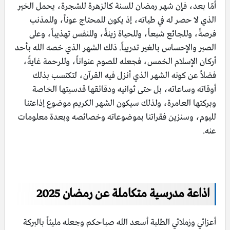
أمّا بعد، فإن شهر رمضان للسنة كالزهرة للشجرة، يحمل الخير
الذي لا حصر له في طياته، إذ يكون للمحتاج عوناً، وللمذنب
فرصةً، وللجائع شبعاً، وللحياة زينةً، وللنفس تهذيباً، وعلى
الصبر والإحساس بالغير تدريباً. ذلك الشهر الذي خصه الله بأحد
أركان الإسلام الخمس، فجعله للصوم عنواناً، وللرحمة غايةً،
فضلاً عن كونه الشهر الذي أنزل فيه القرآن، لتكتسب بذلك
أوقاته وساعاته، بل حتى ثوانيه ودقائقها قدسيتها الخاصة
وبركتها العامرة، ولذلك سيكون الشهر الكريم موضوع إذاعتنا
لليوم، وسنزين فقراتنا بموضوعاته وخصائصه وبعدة معلومات
عنه.
اذاعة مدرسية متكاملة عن رمضان 2025
أعزائي وزملائي الطلبة أسعد الله صباحكم وجعله مليئاً بالبركة