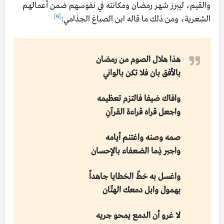
والقيم، ليبرز شهر رمضان ومكانته في نفوسهم ضمن أعمالهم
[6]
الشعرية، ومن ذلك ما قاله ابن الصباغ الجذامي:
هذا هلال الصوم من رمضان
بالأفق بان فلا تكن بالواني
وافاك ضيفا فالتزم تعظيمه
واجعل قراه قراءة القرآنِ
صمه وصنه واغتنم أيامه
واجبر ذِما الضعفاء بالإحسان
واغسل به خطّ الخطايا جاهداً
بهمول وابل دمعك الهتّان
لا غرو أن الدمع يمحو جريه