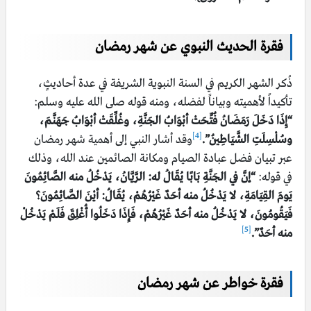
فقرة الحديث النبوي عن شهر رمضان
ذُكر الشهر الكريم في السنة النبوية الشريفة في عدة أحاديثٍ،
تأكيداً لأهميته وبياناً لفضله، ومنه قوله صلى الله عليه وسلم:
“إِذَا دَخَلَ رَمَضَانُ فُتِّحَتْ أبْوَابُ الجَنَّةِ، وغُلِّقَتْ أبْوَابُ جَهَنَّمَ،
[4]
وسُلْسِلَتِ الشَّيَاطِينُ”.
وقد أشار النبي إلى أهمية شهر رمضان
عبر تبيان فضل عبادة الصيام ومكانة الصائمين عند الله، وذلك
في قوله:
“إنَّ في الجَنَّةِ بَابًا يُقَالُ له: الرَّيَّانُ، يَدْخُلُ منه الصَّائِمُونَ
يَومَ القِيَامَةِ، لا يَدْخُلُ منه أحَدٌ غَيْرُهُمْ، يُقَالُ: أيْنَ الصَّائِمُونَ؟
فَيَقُومُونَ، لا يَدْخُلُ منه أحَدٌ غَيْرُهُمْ، فَإِذَا دَخَلُوا أُغْلِقَ فَلَمْ يَدْخُلْ
[5]
منه أحَدٌ”.
فقرة خواطر عن شهر رمضان