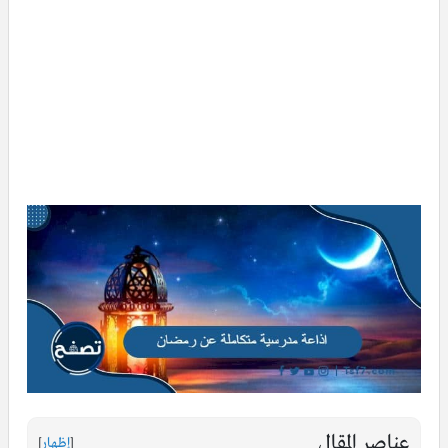
عناصر المقال
[
إظهار
]