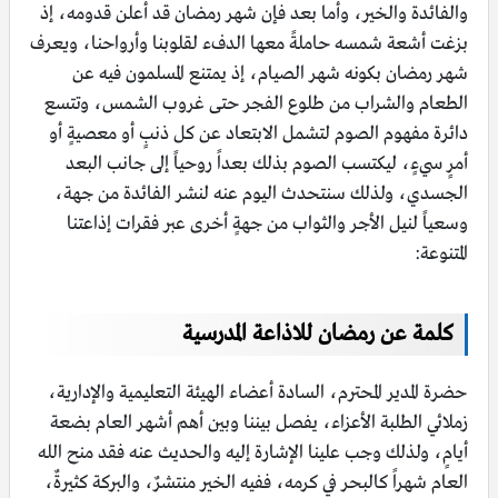
والفائدة والخير، وأما بعد فإن شهر رمضان قد أعلن قدومه، إذ
بزغت أشعة شمسه حاملةً معها الدفء لقلوبنا وأرواحنا، ويعرف
شهر رمضان بكونه شهر الصيام، إذ يمتنع المسلمون فيه عن
الطعام والشراب من طلوع الفجر حتى غروب الشمس، وتتسع
دائرة مفهوم الصوم لتشمل الابتعاد عن كل ذنبٍ أو معصيةٍ أو
أمرٍ سيءٍ، ليكتسب الصوم بذلك بعداً روحياً إلى جانب البعد
الجسدي، ولذلك سنتحدث اليوم عنه لنشر الفائدة من جهة،
وسعياً لنيل الأجر والثواب من جهةٍ أخرى عبر فقرات إذاعتنا
المتنوعة:
كلمة عن رمضان للاذاعة المدرسية
حضرة المدير المحترم، السادة أعضاء الهيئة التعليمية والإدارية،
زملائي الطلبة الأعزاء، يفصل بيننا وبين أهم أشهر العام بضعة
أيامٍ، ولذلك وجب علينا الإشارة إليه والحديث عنه فقد منح الله
العام شهراً كالبحر في كرمه، ففيه الخير منتشرٌ، والبركة كثيرةٌ،