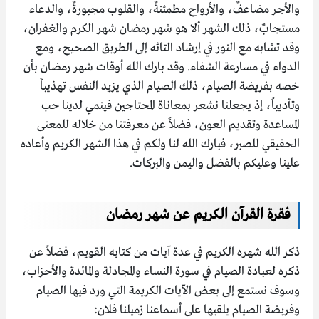
والأجر مضاعفٌ، والأرواح مطمئنةٌ، والقلوب مجبورةٌ، والدعاء
مستجابٌ، ذلك الشهر ألا هو شهر رمضان شهر الكرم والغفران،
وقد تشابه مع النور في إرشاد التائه إلى الطريق الصحيح، ومع
الدواء في مسارعة الشفاء. وقد بارك الله أوقات شهر رمضان بأن
خصه بفريضة الصيام، ذلك الصيام الذي يزيد النفس تهذيباً
وتأديباً، إذ يجعلنا نشعر بمعاناة المحتاجين فينمي لدينا حب
المساعدة وتقديم العون، فضلاً عن معرفتنا من خلاله للمعنى
الحقيقي للصبر، فبارك الله لنا ولكم في هذا الشهر الكريم وأعاده
علينا وعليكم بالفضل واليمن والبركات.
فقرة القرآن الكريم عن شهر رمضان
ذكر الله شهره الكريم في عدة آيات من كتابه القويم، فضلاً عن
ذكره لعبادة الصيام في سورة النساء والمجادلة والمائدة والأحزاب،
وسوف نستمع إلى بعض الآيات الكريمة التي ورد فيها الصيام
وفريضة الصيام يلقيها على أسماعنا زميلنا فلان: