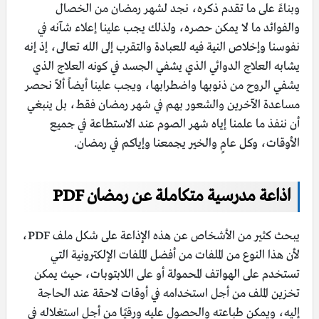
وبناءً على ما تقدم ذكره، نجد لشهر رمضان من الخصال
والفوائد ما لا يمكن حصره، ولذلك يجب علينا إعلاء شآنه في
نفوسنا وإخلاص النية فيه للعبادة والتقرب إلى الله تعالى، إذ إنه
يشابه العلاج الدوائي الذي يشفي الجسد في كونه العلاج الذي
يشفي الروح من ذنوبها واضطرابها، ويجب علينا أيضاً ألاّ نحصر
مساعدة الآخرين والشعور بهم في شهر رمضان فقط، بل ينبغي
أن ننفذ ما علمنا إياه شهر الصوم عند الاستطاعة في جميع
الأوقات، وكل عامٍ والخير يجمعنا وإياكم في رمضان.
اذاعة مدرسية متكاملة عن رمضان PDF
يبحث كثير من الأشخاص عن هذه الإذاعة على شكل ملف PDF،
لأن هذا النوع من الملفات من أفضل الملفات الإلكترونية التي
تستخدم على الهواتف المحمولة أو على اللابتوبات، حيث يمكن
تخزين الملف من أجل استخدامه في أوقات لاحقة عند الحاجة
إليه، ويمكن طباعته والحصول عليه ورقيًا من أجل استغلاله في