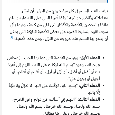
يرغب العبد المسلم في كل مرة خروج من المنزل، أن تيسَّر
معاملاته وتُقضى حوائجه؛ ولذا أمرنا النبي صلى الله عليه وسلم
دائمًا بالتحصن بالأدعية والأذكار التي تقي من كافة، وفيما يأتي
سوف نقوم بتسليط الضوء على بعض الأدعية المباركة التي يمكن
[1]
أن يدعو بها المسلم عند خروجه من المنزل، ومن هذه الأدعية:
الدعاء الأول:
وهو من الأدعية التي دعا بها الحبيب المصطفى
في حياته، وهو: “بسم الله توكلت على الله ، اللهم إني أعوذ
بك أن أضل أو أضل، أو أزل أو أزل، أو أظلم أو أظلم، أو
أجهل أو يجهل علي”.
الدعاء الثاني:
“بسمِ اللهِ، توكَّلْتُ على اللهِ، لا حَوْلَ ولا قوَّةَ
إلَّا باللهِ”.
الدعاء الثالث:
“اللهم إني أسألك خير المولج وخير المخرج،
بسم الله ولجنا، وبسم الله خرجنا، بسم الله ولجنا،
وبسم الله خرجنا، وعلى ربنا توكلنا”.