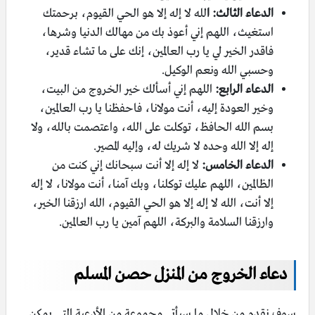
الدعاء الثالث: ا
لله لا إله إلا هو الحي القيوم، برحمتك
استغيث، اللهم إني أعوذ بك من مهالك الدنيا وشرها،
فاقدر الخير لي يا رب العالمين، إنك على ما تشاء قدير،
وحسبي الله ونعم الوكيل.
الدعاء الرابع:
اللهم إني أسألك خير الخروج من البيت،
وخير العودة إليه، أنت مولانا، فاحفظنا يا رب العالمين،
بسم الله الحافظ، توكلت على الله، واعتصمت بالله، ولا
إله إلا الله وحده لا شريك له، وإليه المصير.
الدعاء الخامس:
لا إله إلا أنت سبحانك إني كنت من
الظالمين، اللهم عليك توكلنا، وبك آمنا، أنت مولانا، لا إله
إلا أنت، الله لا إله إلا هو الحي القيوم، الله ارزقنا الخير،
وارزقنا السلامة والبركة، اللهم آمين يا رب العالمين.
دعاء الخروج من المنزل حصن المسلم
سوف نقدم من خلال ما سيأتي مجموعة من الأدعية التي يمكن