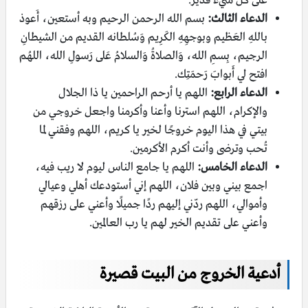
على كل شيء قدير.
الدعاء الثالث:
بسم الله الرحمن الرحيم وبه أستعين، أَعوذ
باللهِ العَظيـم وبوجهِـهِ الكَرِيـم وَسُلطـانه القديـم من الشيطانِ
الرجـيم، بِسـمِ الله، وَالصلاةُ وَالسلامُ عَلى رَسولِ الله، اللهُـم
افتح لي أَبوابَ رَحمَتـِك.
الدعاء الرابع:
اللهم يا أرحم الراحمين يا ذا الجلال
والإكرام، اللهم استرنا وأعنا وأكرمنا واجعل خروجي من
بيتي في هذا اليوم خروجًا لخير يا كريم، اللهم وفقني لما
تُحب وترضى وأنت أكرم الأكرمين.
الدعاء الخامس:
اللهم يا جامع الناس ليوم لا ريب فيه،
اجمع بيني وبين فلان، اللهم إني أستودعك أهلي وعيالي
وأموالي، اللهم ردّني إليهم ردًا جميلًا وأعني على رزقهم
وأعني على تقديم الخير لهم يا رب العالمين.
أدعية الخروج من البيت قصيرة