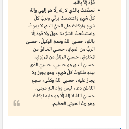
قُوَّةَ إِلاَّ بِاللَّهِ.
تحصَّنتُ بالذي لا إلهَ إلَّا هو إلهي وإلهُ
كلِّ شيءٍ واعتصمتُ بربِّي وبربِّ كلِّ
شيءٍ وتوكلتُ على الحيِّ الذي لا يموتُ
واستدفعتُ الشرَّ بلا حولَ ولا قوةَ إلَّا
باللهِ، حسبيَ اللهُ ونعمَ الوكيلُ، حسبيَ
الربُّ من العبادِ، حسبيَ الخالقُ من
المخلوقِ، حسبيَ الرزاقُ من المرزوقِ،
حسبيَ الذي هو حسبي، حسبيَ الذي
بيدهِ ملكوتُ كلِّ شيءٍ، وهو يجيرُ ولا
يجارُ عليه، حسبيَ اللهُ وكفَى، سمِع
اللهُ لمن دعا، ليس وراءَ اللهِ مَرمَى،
حسبيَ اللهُ لا إلهَ إلَّا هو عليه توكلتُ
وهو ربُّ العرشِ العظيمِ.