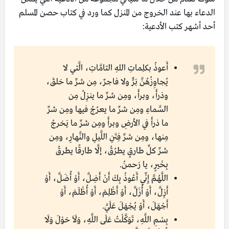
الدعاء بها عند الخروج من المنزل كما ورد في كتاب حصن المسلم
أحد أشهر كتب الأدعية:
أَعوذُ بكلِماتِ اللهِ التامَّاتِ، الَّتي لا
يُجاوِزُهُنَّ بَرٌّ ولا فاجرٌ، مِن شرِّ ما خلقَ،
وذرأَ، وبرأَ، ومِن شرِّ ما ينزِلُ مِن
السَّماءِ ومِن شرِّ ما يعرُجُ فيها ومِن شرِّ
ما ذرأَ في الأرضِ وبرأَ ومِن شرِّ ما يَخرجُ
مِنها، ومِن شرِّ فِتَنِ اللَّيلِ والنَّهارِ، ومِن
شرِّ كلِّ طارقٍ يطرُقُ، إلَّا طارقًا يطرقُ
بِخَيرٍ، يا رَحمنُ.
اللَّهُمَّ إِنِّي أَعُوذُ بِكَ أَنْ أَضِلَّ، أَوْ أُضَلَّ، أَوْ
أَزِلَّ، أَوْ أُزَلَّ، أَوْ أَظْلِمَ، أَوْ أُظْلَمَ، أَوْ
أَجْهَلَ، أَوْ يُجْهَلَ عَلَيَّ.
بِسْمِ اللَّهِ، تَوَكَّلْتُ عَلَى اللَّهِ، وَلَاَ حَوْلَ وَلَا