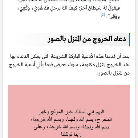
فيقولُ لهُ شيطانٌ آخرُ: كيفَ لكَ برجلٍ قدْ هُدِيَ، وكُفِيَ،
[3]
ووُقِيَ”.
دعاء الخروج من المنزل بالصور
بعد أن قدمنا هذه الأدعية المباركة المشروعة التي يمكن الدعاء بها
عند الخروج المنزل مكتوبة، سوف نعرض فيما يأتي أدعية الخروج
من المنزل بالصور: