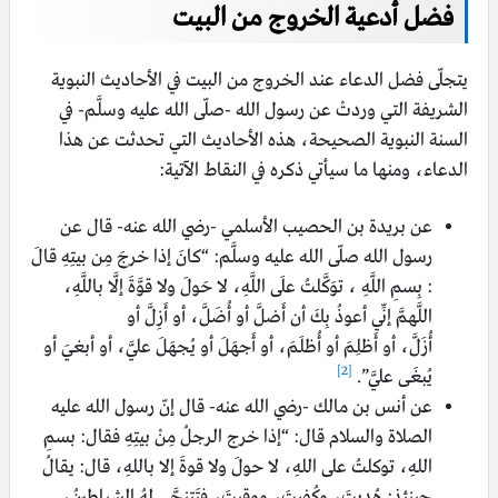
فضل أدعية الخروج من البيت
يتجلّى فضل الدعاء عند الخروج من البيت في الأحاديث النبوية
الشريفة التي وردتْ عن رسول الله -صلّى الله عليه وسلَّم- في
السنة النبوية الصحيحة، هذه الأحاديث التي تحدثت عن هذا
الدعاء، ومنها ما سيأتي ذكره في النقاط الآتية:
عن بريدة بن الحصيب الأسلمي -رضي الله عنه- قال عن
رسول الله صلّى الله عليه وسلَّم: “كانَ إذا خرجَ مِن بيتِهِ قالَ
: بِسمِ اللَّهِ ، توَكَّلتُ علَى اللَّهِ، لا حَولَ ولا قوَّةَ إلَّا باللَّهِ،
اللَّهمَّ إنِّي أعوذُ بِكَ
أن
أَضلَّ
أو
أُضَلَّ
،
أو
أَزِلَّ
أو
أُزَلَّ،
أو
أَظلِمَ
أو
أُظلَمَ،
أو
أَجهَلَ
أو
يُجهَلَ عليَّ،
أو
أبغيَ
أو
[2]
يُبغَى عليَّ”.
عن أنس بن مالك -رضي الله عنه- قال إنّ رسول الله عليه
الصلاة والسلام قال: “إذا خرج الرجلُ مِنْ بيتِهِ فقال: بسمِ
اللهِ، توكلتُ على اللهِ، لا حولَ ولا قوةَ إلا باللهِ، قال: يقالُ
حينئذٍ:
هُدِيتَ
،
وكُفيتَ
، ووقيتَ، فتَتنحَّى لهُ الشياطينُ،