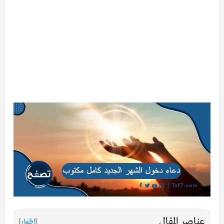
عناصر المقال
[
إظهار
]