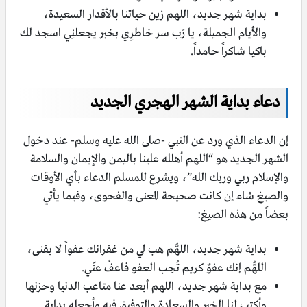
بداية شهر جديد، اللهم زين حياتنا بالأقدار السعيدة،
والأيام الجميلة، يـا رَب سر خاطرِي بخبر يجعلنِي اسجد لك
باكيا شاكراً حامداً.
دعاء بداية الشهر الهجري الجديد
إن الدعاء الذي ورد عن النبي -صلى الله عليه وسلم- عند دخول
الشهر الجديد هو “اللهم أهلله علينا باليمن والإيمان والسلامة
والإسلام ربي وربك الله”، ويشرع للمسلم الدعاء بأي الأوقات
والصيغ شاء إن كانت صحيحة المعنى والفحوى، وفيما يأتي
بعضاً من هذه الصيغ:
بداية شهر جديد، اللهُّم هب لي من غفرانك عفواً لا يفنى،
اللهُّم إنك عفوٌ كريم تُحِب العفو فاعفُ عنّي.
مع بداية شهر جديد، اللهم أبعد عنا متاعب الدنيا وحزنها
وأكتب لنا الخير والسعادة والتوفيق فيه وأجعله بداية