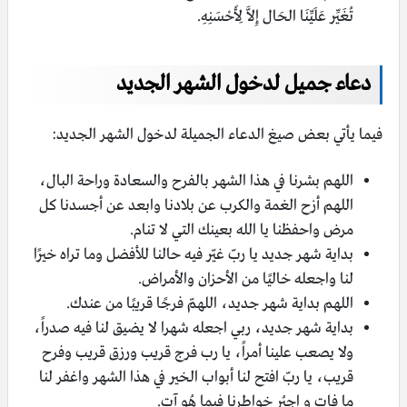
تُغَيِّر عَلَيِّنَا الحَال إِلاَّ لِأَحْسَنِهِ.
دعاء جميل لدخول الشهر الجديد
فيما يأتي بعض صيغ الدعاء الجميلة لدخول الشهر الجديد:
اللهم بشرنا في هذا الشهر بالفرح والسعادة وراحة البال،
اللهم أزح الغمة والكرب عن بلادنا وابعد عن أجسدنا كل
مرض واحفظنا يا الله بعينك التي لا تنام.
بداية شهر جديد يا ربّ غيّر فيه حالنا للأفضل وما تراه خيرًا
لنا واجعله خاليًا من الأحزان والأمراض.
اللهم بداية شهر جديد، اللهمّ فرجًا قريبًا من عندك.
بداية شهر جديد، ربي اجعله شهرا لا يضيق لنا فيه صدراً،
ولا يصعب علينا أمراً، يا رب فرج قريب ورزق قريب وفرح
قريب، يا ربّ افتح لنا أبواب الخير في هذا الشهر واغفر لنا
ما فات و اجبُر خواطرنا فيما هُو آت.