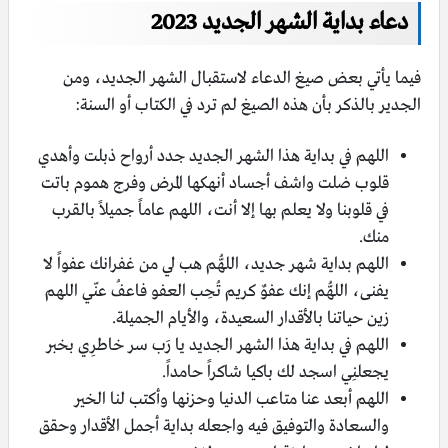
دعاء بداية الشهر الجديد 2023
فيما يأتي بعض صيغ الدعاء لاستقبال الشهر الجديد، ومن
الجدير بالذكر بأن هذه الصيغ لم ترد في الكتاب أو السنة:
اللهم في بداية هذا الشهر الجديد جدد أرواح ذبلت وأهدي
قلوب ضلت واشف أجساد أنهكها المرض وفرج هموم باتت
في قلوبنا ولا يعلم بها إلا أنت، اللهم عاماً جميلاً بالقرب
منك.
اللهم بداية شهر جديد، اللهُّم هب لي من غفرانك عفواً لا
يفنى، اللهُّم إنك عفوٌ كريم تُحِب العفو فاعفُ عنّي اللهم
زين حياتنا بالأقدار السعيدة، والأيام الجميلة.
اللهم في بداية هذا الشهر الجديد يـا رَب سر خاطرِي بخبر
يجعلنِي اسجد لك باكيا شاكراً حامداً.
اللهم أبعد عنا متاعب الدنيا وحزنها وأكتب لنا الخير
والسعادة والتوفيق فيه واجعله بداية أجمل الأقدار وحقق