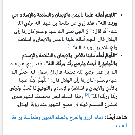
“اللهم أهلله علينا باليمن والإيمان والسلامة والإسلام ربي
وربك الله”
، فقد رُوي عن طلحة بن عبيد الله -رضي الله
عنه- أنّه قال: “أنّ النبي صلى الله عليه وسلم كان إذا رأى
الهلال قال اللهم أهلله علينا باليمن والإيمان والسلامة
[1]
والإسلام ربي وربك الله”.
“اللَّهمَّ أهِلَّه علينا بالأمنِ والإيمانِ والسَّلامةِ والإسلامِ
والتَّوفيقِ لِما تُحِبُّ وتَرضى ربُّنا وربُّكَ اللهُ”
، فقد روي عن عبد
الله بن عمر -رضي الله عنهما- قال إنّ رسول الله -صلّى الله
عليه وسلّم- كان إذا رأى الهلال قال: “اللَّهمَّ أهِلَّه علينا
بالأمنِ والإيمانِ والسَّلامةِ والإسلامِ والتَّوفيقِ لِما تُحِبُّ وتَرضى
[2]
ربُّنا وربُّكَ اللهُ”.
وهذا الدعاء ليس مخصصًا لشهر معين
فيشرع للمسلم قوله في جميع الشهور عند رؤية الهلال.
شاهد أيضًا:
دعاء الرزق والفرج وقضاء الديون وطمأنينة وراحة
القلب