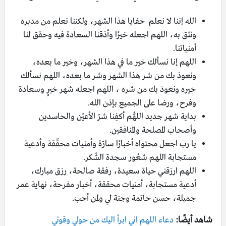
الله إننا لا نعلم خفايا هذا الشهر، ولكننا نعلم من مدبره
ونثق به، اللهم اجعله خيرًا وأذقنا السعادة فيه وحقق لنا
أمنياتنا.
اللهم إنا نسألك خير ما في هذا الشهر، وخير ما بعده،
ونعوذ بك من شر هذا الشهر وشر ما بعده، اللهم نسألك
خيره ونعوذ بك من شره ، اللهم اجعله شهر خيرٍ وسعادة
وفرح، ورضا على الجميع بإذن الله.
بداية شهر جديد اللهُّم أكفِنا شرّ الأعيُن والحاسدين
وأصحاب المصلحة والمنافقين.
يا رب اجعل محتواه أخبارًا سارّة وأمنيات محقّقة وأدعية
مستجابة اللهم شعُور سجدة الشّكر.
اللهم ارزقني حياة سعيدة، رفقة صالحة، رزق مبارك،
أدعية مستجابة، أمنيات محققة، أخبار مفرحة، نهاية عمر
جميلة، حسن خاتمة وجنة لي ولمن أحب.
شاهد أيضًا:
دعاء اللهم اني ابرأ اليك من حولي وقوتي