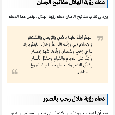
دعاء رؤية الهلال مفاتيح الجنان
ورد في كتاب مفاتيح الجنان دعاء رؤية الهلال، ونص هذا الدعاء:
اللهُمَّ أهِلَّهُ عَلّينا بِالأمنِ وَالإيمانِ وَالسَّلامَةِ
وَالإسلامِ رَبّي وَرَبُّكَ الله عَزَّ وَجَلّ، اللهُمَّ بارِك
لَنا في رَجَبٍ وَشَعبانَ وَبَلِّغنا شَهرَ رَمَضانَ
وَأعِنَّا عَلى الصيامِ وَالقيامِ وَحِفظِ اللّسانِ
وَغَضِّ البَصَرِ وَلا تَجعَل حَظَّنا مِنهُ الجوعَ
وَالعَطَشَ.
دعاء رؤية هلال رجب بالصور
بعد أن قدمنا مجموعة من الأدعية التي يمكن للمسلم أن يدعو