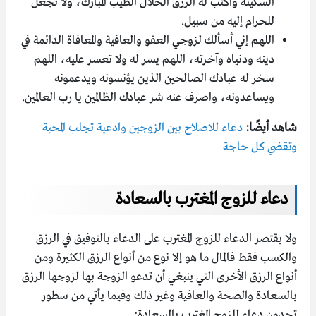
السكينة واكتب له الرزق الحلال الطيب المبارك، ولا تجعل
للحرام إليه من سبيل.
اللهم إني أسألك لزوجي العفو والعافية والمعافاة الدائمة في
دينه ودنياه وآخرته، اللهم يسر له ولا تعسر عليه، اللهم
سخر له عبادك الصالحين الذين يؤنسونه ويدعمونه
ويساعدونه، واصرف عنه شر عبادك الظالمين يا رب العالمين.
شاهد أيضًا:
دعاء للاصلاح بين الزوجين وادعية تجلب المحبة
وتقضي كل حاجة
دعاء للزوج المغترب بالسعادة
ولا يقتصر الدعاء للزوج المغترب على الدعاء بالتوفيق في الرزق
والكسب فقط فالمال ما هو إلا نوع من أنواع الرزق الكثيرة ومن
أنواع الرزق الأخرى التي ينبغي أن تدعو الزوجة بها لزوجها الرزق
بالسعادة والصحة والعافية وغير ذلك وفيما يأتي من سطور
تجدون دعاء للزوج المغترب بالسعادة: