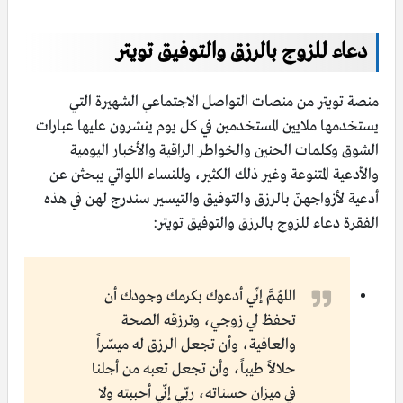
دعاء للزوج بالرزق والتوفيق تويتر
منصة تويتر من منصات التواصل الاجتماعي الشهيرة التي
يستخدمها ملايين المستخدمين في كل يوم ينشرون عليها عبارات
الشوق وكلمات الحنين والخواطر الراقية والأخبار اليومية
والأدعية المتنوعة وغير ذلك الكثير، وللنساء اللواتي يبحثن عن
أدعية لأزواجهنّ بالرزق والتوفيق والتيسير سندرج لهن في هذه
الفقرة دعاء للزوج بالرزق والتوفيق تويتر:
اللهُمَّ إنّي أدعوك بكرمك وجودك أن
تحفظ لي زوجي، وترزقه الصحة
والعافية، وأن تجعل الرزق له ميسّراً
حلالاً طيباً، وأن تجعل تعبه من أجلنا
في ميزان حسناته، ربّي إنّي أحببته ولا