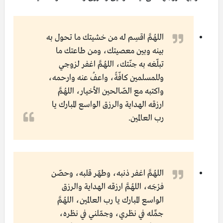
اللهُمَّ اقسِم له من خشيتك ما تحول به
بينه وبين معصيتك، ومن طاعتك ما
تبلّغه به جنّتك، اللهُمَّ اغفر لزوجي
وللمسلمين كافّةً، واعفُ عنه وارحمه،
واكتبه مع الصّالحين الأخيار، اللهُمَّ
ارزقه الهداية والرزق الواسع المبارك يا
رب العالمين.
اللهُمَّ اغفر ذنبه، وطهّر قلبه، وحصّن
فرْجَه، اللهُمَّ ارزقه الهداية والرزق
الواسع المبارك يا رب العالمين، اللهُمَّ
جمِّله في نظري، وجمّلني في نظره،