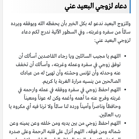
دعاء لزوجي البعيد عني
وللزوج البعيد ندعو له بكل الخير بأن يحفظه الله ويوفقه ويرده
سالماً من سفره وغربته، وفي السطور الآتية ندرج لكم دعاء
لزوجي البعيد عني:
اللهم يا مجيب السائلين ويا رجاء القاصدين أسألك أن
توفق زوجي في سفره وعمله وغربته، وأسألك أن تخفف
عنه وحدته وأن تؤنس وحشته وأن تهيئ له من عبادك
الصالحين من ينسيه مرارة الغربة يا كريم.
اللهم احفظ زوجي في سفره ووفقه في عمله وارحمه في
غربته وفرج عنه ما أهمه وأغمه وكن له عوناً ومعيناً
وحافظاً وناصراً وأميناً ورده لنا سالماً ولا ترنا فيه أي مكروه يا
رب العالمين.
اللهم احفظ زوجي من بين يديه ومن خلفه وعن يمينه وعن
شماله ومن فوقه، اللهم أنزل على قلبه الرحمة وعلى صدره