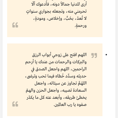
أرى للدنيا جمالاً دونه، فأدعوك ألّا
تحرمني منه، وتجعله بجواري سنواتٍ
لا تُعدّ، بحُبٍّ، وإخلاص، ومودةٍ،
ورحمةٍ.
اللهم افتح على زوجي أبواب الرزق
والبركات والرحمات من عندك يا أرحم
الراحمين، اللهم واجعل الصدق في
حديثه وسدِّد خُطاه فيما تحب وترضى،
اللهُمَّ تجاوز عن سيئاته، واجعل
السعادة تصيبه، واجعل الحزن والهمّ
يخطئ طريقه، وأبعد عنه كل ما يكدّر
صفوه يا رب العالمين.