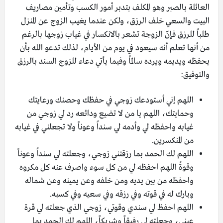
العائلة بالصبر وهو المكلف بتدبر أمور الكسب وتأمين مصاريف
البيت والسعي خلف الرزق، ولكن عندما يغيب الزوج عن المنزل
طلباً للرزق فإنّ الزوجة تشعر بالانكسار في غياب زوجها بالرغم
من أنها تعلم أنه سيعود في يوم من الأيام، لذلك تدعو الله بأن
يحفظه ويديمه ويرده سالماً وفيما يأتي دعاء للزوج السند بالرزق
والتوفيق:
اللهم إني أستودعك زوجي في حفظك وحصنك ورعايتك
وحمايتك، اللهم يا من لا تضيع ودائعه رد لي زوجي من
غيابه واحفظه لي وأدمه لي سنداً وعوناً ولا تجعلني في غيابه
من المنكسرين.
اللهم لك الحمد بما رزقتني زوجي، وجعلته لي سنداً وعوناً
وقوةً اللهم احفظه لي من كل سوء واصرف عنه كل مكروه
واحفظه من بين يديه ومن خلفه وعن يمينه وعن شماله
وبارك له في قوته وفي رزقه وفي سعيه وفي كسبه.
اللهم احفظ لي سندي وقوتي، زوجي الذي جعلته لي قرة
عيني، وجعلته لي رفيقاً وشريكاً، اللهم لك الحمد بما