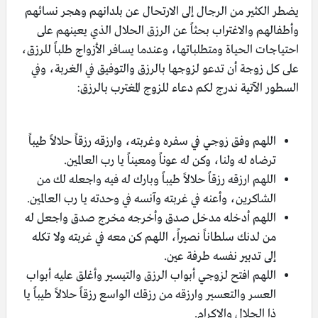
يضطر الكثير من الرجال إلى الارتحال عن بلدانهم وهجر نسائهم
وأطفالهم والاغتراب بحثاً عن الرزق الحلال الذي يعينهم على
احتياجات الحياة ومتطلباتها، وعندما يسافر الأزواج طلباً للرزق،
على كل زوجة أن تدعو لزوجها بالرزق والتوفيق في الغربة، وفي
السطور الآتية ندرج لكم دعاء للزوج المغترب بالرزق:
اللهم وفق زوجي في سفره وغربته، وارزقه رزقاً حلالاً طيباً
ترضاه له ولنا، وكن له عوناً ومعيناً يا رب العالمين.
اللهم ارزقه رزقاً حلالاً طيباً وبارك له فيه واجعله لك من
الشاكرين، وأعنه في غربته وآنسه في وحدته يا رب العالمين.
اللهم أدخله مدخل صدق وأخرجه مخرج صدق واجعل له
من لدنك سلطاناً نصيراً، اللهم كن معه في غربته ولا تكله
إلى تدبير نفسه طرفة عين.
اللهم افتح لزوجي أبواب الرزق والتيسير وأغلق عليه أبواب
العسر والتعسير وارزقه من رزقك الواسع رزقاً حلالاً طيباً يا
ذا الجلال والإكرام.