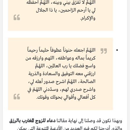
اللهُمَّ لا تفرّق بيني وبينه، اللهُمَّ احفظه
لي يا أرحم الرّاحمين، يا ذا الجلال
والإكرام.
اللهُمَّ اجعله حنوناً عطوفاً حليماً رحيماً
كريماً بماله وعواطفه، اللهم وارزقه من
واسع فضلك يا رب العالمين، اللهُمَّ
ارزقني معه التوفيق والسعادة والذرية
الصالحة، اللهُمَّ اشرح صدور أهله لي،
واشرح صدري لهم، وسدّدني اللهُمّ في
كل أفعالي وأقوالي بحولك وقوتك.
وبهذا نكون قد وصلنا إلى نهاية مقالنا
دعاء للزوج المغترب بالرزق
والذي أدرجنا لكم فيه العديد من الأدعية المتنوعة التي يمكن