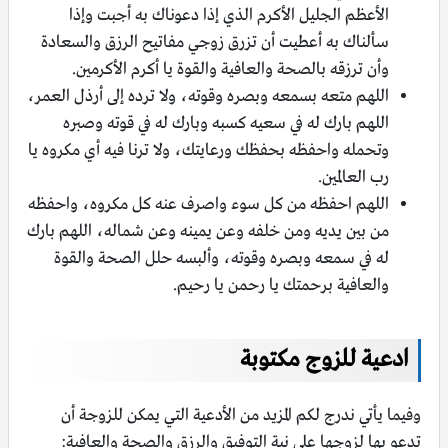
الأعظم الجليل الأكرم الذي إذا دعوناك به أجبت وإذا
سألناك به أعطيت أن تزرق زوجي مفاتيح الرزق والسعادة
وأن ترزقه بالصحة والعافية والقوة يا أكرم الأكرمين.
اللهم متعه بسمعه وبصره وقوته، ولا ترده إلى أرذل العمر،
اللهم بارك له في سعيه كسبه وبارك له في قوته وصبره
وتحمله واحفظه بحفظك ورعايتك، ولا ترنا فيه أي مكروه يا
رب العالمين.
اللهم احفظه من كل سوء واصرف عنه كل مكروه، واحفظه
من بين يديه ومن خلفه وعن يمينه وعن شماله، اللهم بارك
له في سمعه وبصره وقوته، وألبسه حلل الصحة والقوة
والعافية برحمتك يا رحمن يا رحيم.
ادعية للزوج مكتوبة
وفيما يأتي ندرج لكم المزيد من الأدعية التي يمكن للزوجة أن
تدعو بها لزوجها على نية التوفيق والرزق والصحة والعافية: